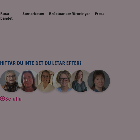
Rosa
Samarbeten
Bröstcancerföreningar
Press
bandet
HITTAR DU INTE DET DU LETAR EFTER?
|
|
|
|
|
|
Aina
Anne
Fredrika
Jeanette
Maria
Yvette
Johnsson
Andersson
Killander
Bäcklund
Edegran
Andersson
Se alla