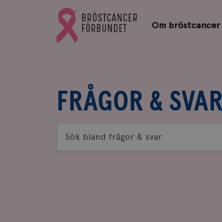
Bröstcancerförbundets
Gå
startsida
Om bröstcancer
till
Bröstcancerförbundets
startsida
FRÅGOR & SVA
Sök
bland
frågor
&
svar