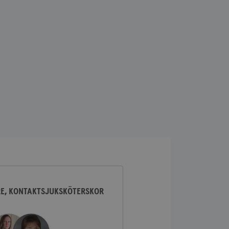
lick och utför
ren använder
am som
n han besökte
lick och utför
ren använder
am som
n han besökte
ifierar och känner
tad reklam.
RE, KONTAKTSJUKSKÖTERSKOR