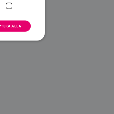
PTERA ALLA
bbplatsen kan inte
ändare.
n är utformad för
av
m-tjänsten för att
 cookie. Det är
banner fungerar