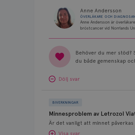
Anne Andersson
ÖVERLÄKARE OCH DIAGNOSA
Anne Andersson är överläkare
bröstcancer vid Norrlands Uni
Behöver du mer stöd? 
du både gemenskap och
Dölj svar
Minnesproblem
av
BIVERKNINGAR
Letrozol
Minnesproblem av Letrozol Viat
Viatris?
Visa svar