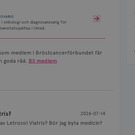
NSVARIG
 i onkologi och diagnosansvarig för
versitetssjukhus i Umeå.
Som medlem i Bröstcancerförbundet får
 goda råd.
Bli medlem
ris?
2026-07-14
Är det vanligt att minnet påverkas av Letrozol Viatris? Bör jag byta medicin?