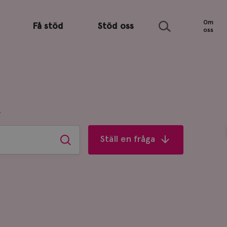
Sök
Om
Få stöd
Stöd oss
oss
R
Ställ en fråga
Sök