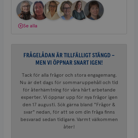
om mott
Bröstcancerförbundet får du både
.youtube.com
länkar i
konverte
gemenskap och goda råd.
Bli medlem
webbpla
VISITOR_PRIVACY_METADATA
5
YouTube
_gat_UA-1577937-
.brostcancerforbundet.se
1
Detta är
månad
.youtube.com
Dölj svar
Se alla
37
minut
cookie s
4 veck
Google A
mönster
innehåll
identite
eller we
sig till.
FRÅGELÅDAN ÄR TILLFÄLLIGT STÄNGD –
_gat-ka
att beg
MEN VI ÖPPNAR SNART IGEN!
som regi
webbpla
trafikvo
Tack för alla frågor och stora engagemang.
Nu är det dags för sommaruppehåll och tid
_ga
1 år 1
Detta c
Google LLC
månad
associe
.brostcancerforbundet.se
__Secure-ROLLOUT_TOKEN
.youtube.com
5
för återhämtning för våra hårt arbetande
Universal
månad
en vikti
experter. Vi öppnar upp för nya frågor igen
4 veck
Googles
den 17 augusti. Sök gärna bland "Frågor &
analystj
VISITOR_INFO1_LIVE
5
Google LLC
används 
månad
.youtube.com
svar" nedan, för att se om din fråga finns
unika a
4 veck
tilldela
besvarad sedan tidigare. Varmt välkommen
generer
klientid
åter!
i varje 
webbpla