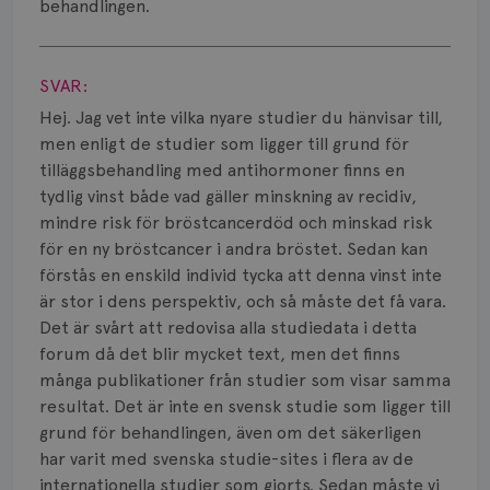
Smärta
behandlingen.
Visa svar
Prognos
SVAR:
Risker
Hej. Jag vet inte vilka nyare studier du hänvisar till,
men enligt de studier som ligger till grund för
Spridd bröstcancer
tilläggsbehandling med antihormoner finns en
Strålning
tydlig vinst både vad gäller minskning av recidiv,
mindre risk för bröstcancerdöd och minskad risk
Vätska
för en ny bröstcancer i andra bröstet. Sedan kan
förstås en enskild individ tycka att denna vinst inte
är stor i dens perspektiv, och så måste det få vara.
Det är svårt att redovisa alla studiedata i detta
forum då det blir mycket text, men det finns
många publikationer från studier som visar samma
resultat. Det är inte en svensk studie som ligger till
grund för behandlingen, även om det säkerligen
har varit med svenska studie-sites i flera av de
internationella studier som gjorts. Sedan måste vi