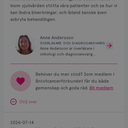
inom sjukvården stötta våra patienter och se hur vi
kan lindra biverkningar, och ibland kanske även
avbryta behandlingen.
Anne Andersson
ÖVERLÄKARE OCH DIAGNOSANSVARIG
Anne Andersson är överläkare i
onkologi och diagnosansvarig
för bröstcancer vid Norrlands
Universitetssjukhus i Umeå.
Behöver du mer stöd? Som medlem i
Bröstcancerförbundet får du både
gemenskap och goda råd.
Bli medlem
Dölj svar
Minnesproblem
av
2026-07-14