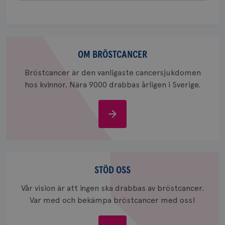
att berä
session
för
webbpla
_ga_W8VXKBRK9Y
.brostcancerforbundet.se
1 år 1
Denna c
Om
månad
Google A
ar_debug
.pinterest.com
1 år
bevara s
bröstcancer
OM BRÖSTCANCER
_gid
1 dag
Denna co
Google LLC
Bröstcancer är den vanligaste cancersjukdomen
Google A
.brostcancerforbundet.se
och uppd
hos kvinnor. Nära 9000 drabbas årligen i Sverige.
värde fö
och anvä
och spår
Om
IDE
1 år
Google LLC
bröstcancer
.doubleclick.net
Stöd
oss
STÖD OSS
Vår vision är att ingen ska drabbas av bröstcancer.
Var med och bekämpa bröstcancer med oss!
_gcl_au
3
Google LLC
månad
.brostcancerforbundet.se