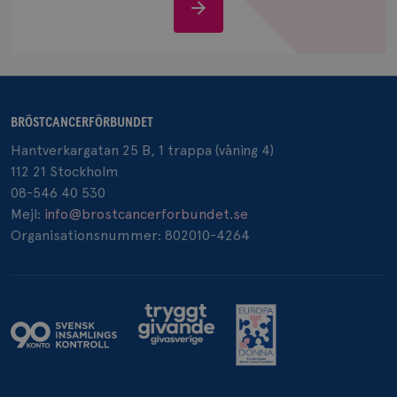
Stöd
oss
_pin_unauth
1 år
Pinterest Inc.
BRÖSTCANCERFÖRBUNDET
.brostcancerforbundet.se
Hantverkargatan 25 B, 1 trappa (våning 4)
112 21 Stockholm
08-546 40 530
Mejl:
info@brostcancerforbundet.se
Organisationsnummer: 802010-4264