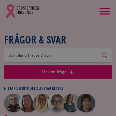
startsida
Gå
till
Bröstcancerförbundets
startsida
FRÅGOR & SVAR
Sök
Sök
bland
frågor
Ställ en fråga
&
svar
HITTAR DU INTE DET DU LETAR EFTER?
|
|
|
|
|
|
Aina
Anne
Fredrika
Jeanette
Maria
Yvette
Johnsson
Andersson
Killander
Bäcklund
Edegran
Andersson