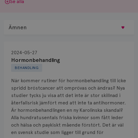
Se alla
Ämnen
Behandling
2024-05-27
Biopsi
Hormonbehandling
BEHANDLING
Biverkningar
När kommer rutiner för hormonbehandling till icke
Bröstvårta
spridd bröstcancer att omprövas och ändras? Nya
studier tycks ju visa att det inte är stor skillnad i
Knöl
återfallsrisk jämfört med att inte ta antihormoner.
Är hormonbehandlingen en ny Karolinska skandal?
Läkemedel
Alla hundratusentals friska kvinnor som fått leder
Typ av bröstcancer
och hälsa och paykiskt mående förstört. Det är väl
en svensk studie som ligger till grund för