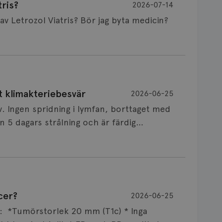
ris?
2026-07-14
Är det vanligt att minnet påverkas av Letrozol Viatris? Bör jag byta medicin?
de behandling (men även cytostatika) man
t klimakteriebesvär
2026-06-25
påverkan på minnet. Prata din läkare och
v. Ingen spridning i lymfan, borttaget med
nnat märke eller annan aromatashämmare.
 5 dagars strålning och är färdig
s först, för att se att besvären blir
 sin vårdgivare som har all information om
allningar, nedstämdhet, humörskiftnigar.
v till östrogenet mot
älp mot klimakteriebesvär, hur bra den
cer?
2026-06-25
NSVARIG
 mellan individer. Jag tänker att de olika
 i onkologi och diagnosansvarig för
ar: *Tumörstorlek 20 mm (T1c) * Inga
x att svettningar kan leda till sömnbesvär
versitetssjukhus i Umeå.