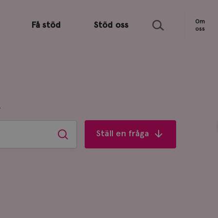
Sök
Om
Få stöd
Stöd oss
oss
R
Ställ en fråga
Sök