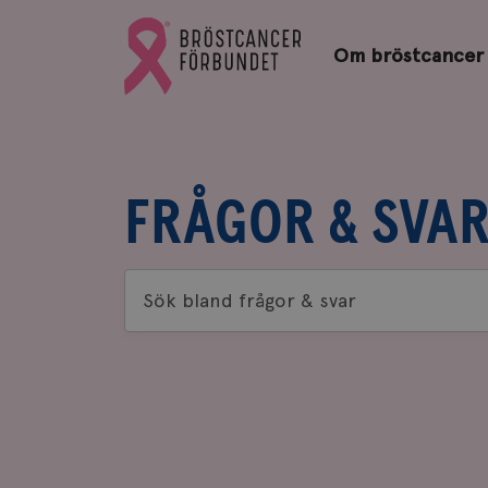
Bröstcancerförbundets
Gå
startsida
Om bröstcancer
till
Bröstcancerförbundets
startsida
FRÅGOR & SVA
Sök
bland
frågor
&
svar