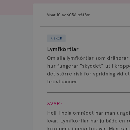
Visar 10 av 6056 träffar
RISKER
Lymfkörtlar
Om alla lymfkörtlar som dränerar brö
hur fungerar ”skyddet” ut i kroppe
det större risk för spridning vid et
bröstcancer.
Visa svar
SVAR:
Hej! I hela området har man ungef
kvar. Lymfkörtlar har ju både en r
kroppens immunförsvar. Man kan re