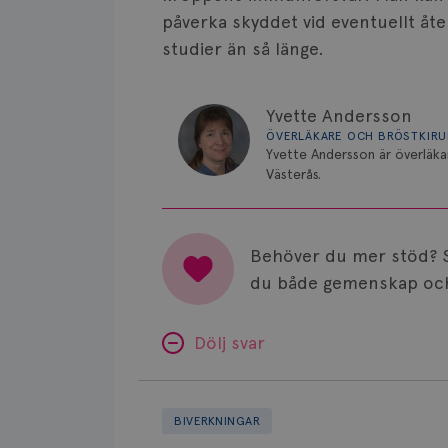
påverka skyddet vid eventuellt åte
studier än så länge.
Yvette Andersson
ÖVERLÄKARE OCH BRÖSTKIR
Yvette Andersson är överläka
Västerås.
Behöver du mer stöd? 
du både gemenskap och
Dölj svar
Minnesproblem
av
BIVERKNINGAR
Letrozol