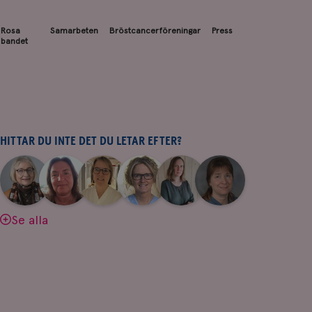
Rosa
Samarbeten
Bröstcancerföreningar
Press
bandet
HITTAR DU INTE DET DU LETAR EFTER?
|
|
|
|
|
|
Aina
Anne
Fredrika
Jeanette
Maria
Yvette
Johnsson
Andersson
Killander
Bäcklund
Edegran
Andersson
Se alla