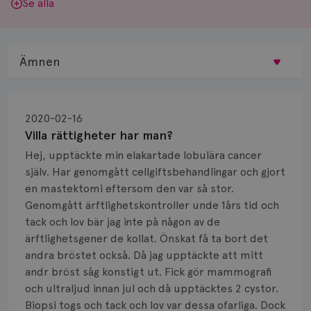
Se alla
Ämnen
Behandling
2020-02-16
Biopsi
Villa rättigheter har man?
Hej, upptäckte min elakartade lobulära cancer
Biverkningar
själv. Har genomgått cellgiftsbehandlingar och gjort
en mastektomi eftersom den var så stor.
Bröstvårta
Genomgått ärftlighetskontroller unde 1års tid och
Knöl
tack och lov bär jag inte på någon av de
ärftlighetsgener de kollat. Önskat få ta bort det
Läkemedel
andra bröstet också. Då jag upptäckte att mitt
andr bröst såg konstigt ut. Fick gör mammografi
Typ av bröstcancer
och ultraljud innan jul och då upptäcktes 2 cystor.
Biopsi togs och tack och lov var dessa ofarliga. Dock