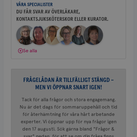
c_rid
.brostcancerforbundet.se
1 dag
Denna c
Namn
Leverantör
/
Domän
Utgån
att mäta
VÅRA SPECIALISTER
sjukhus i Västerås.
postutsk
YSC
Sessi
Google LLC
DU FÅR SVAR AV ÖVERLÄKARE,
om mott
.youtube.com
länkar i
KONTAKTSJUKSKÖTERSKOR ELLER KURATOR.
Behöver du mer stöd? Som medlem i
konverte
webbpla
Bröstcancerförbundet får du både
VISITOR_PRIVACY_METADATA
5
YouTube
gemenskap och goda råd.
Bli medlem
_gat_UA-1577937-
.brostcancerforbundet.se
1
Detta är
månad
.youtube.com
37
minut
cookie s
4 veck
Google A
mönster
Dölj svar
Se alla
innehåll
identite
eller we
sig till.
_gat-ka
att beg
som regi
FRÅGELÅDAN ÄR TILLFÄLLIGT STÄNGD –
webbpla
trafikvo
MEN VI ÖPPNAR SNART IGEN!
_ga
1 år 1
Detta c
Google LLC
Tack för alla frågor och stora engagemang.
månad
associe
.brostcancerforbundet.se
__Secure-ROLLOUT_TOKEN
.youtube.com
5
Universal
månad
Nu är det dags för sommaruppehåll och tid
en vikti
4 veck
Googles
för återhämtning för våra hårt arbetande
analystj
VISITOR_INFO1_LIVE
5
Google LLC
används 
experter. Vi öppnar upp för nya frågor igen
månad
.youtube.com
unika a
4 veck
den 17 augusti. Sök gärna bland "Frågor &
tilldela
generer
svar" nedan, för att se om din fråga finns