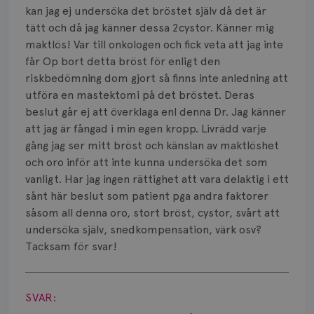
Smärta
kan jag ej undersöka det bröstet själv då det är
tätt och då jag känner dessa 2cystor. Känner mig
Prognos
maktlös! Var till onkologen och fick veta att jag inte
får Op bort detta bröst för enligt den
Risker
riskbedömning dom gjort så finns inte anledning att
Spridd bröstcancer
utföra en mastektomi på det bröstet. Deras
beslut går ej att överklaga enl denna Dr. Jag känner
Strålning
att jag är fångad i min egen kropp. Livrädd varje
gång jag ser mitt bröst och känslan av maktlöshet
Vätska
och oro inför att inte kunna undersöka det som
vanligt. Har jag ingen rättighet att vara delaktig i ett
sånt här beslut som patient pga andra faktorer
såsom all denna oro, stort bröst, cystor, svårt att
undersöka själv, snedkompensation, värk osv?
Tacksam för svar!
Visa svar
SVAR: