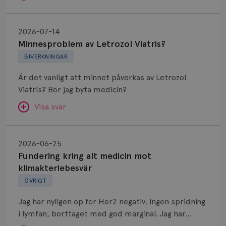
Minnesproblem
av
2026-07-14
Letrozol
Minnesproblem av Letrozol Viatris?
Viatris?
BIVERKNINGAR
Är det vanligt att minnet påverkas av Letrozol
Viatris? Bör jag byta medicin?
Visa svar
Fundering
kring
SVAR:
2026-06-25
alt
Fundering kring alt medicin mot
Hej. Oavsett vilken hormonsänkande behandling
medicin
klimakteriebesvär
(men även cytostatika) man får så kan en del
mot
ÖVRIGT
uppleva negativ påverkan på minnet. Prata din
klimakteriebesvär
läkare och hör om ni kanske kan byta till annat
Jag har nyligen op för Her2 negativ. Ingen spridning
märke eller annan aromatashämmare. Det kan ofta
i lymfan, borttaget med god marginal. Jag har
vara bra att ha en paus först, för att se att
genomgått en 5 dagars strålning och är färdig