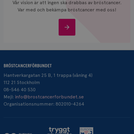
Vår vision är att ingen ska drabbas av bröstcancer.
månad
.brostcancerforbundet.se
Var med och bekämpa bröstcancer med oss!
Stöd
oss
_pin_unauth
1 år
Pinterest Inc.
.brostcancerforbundet.se
BRÖSTCANCERFÖRBUNDET
Hantverkargatan 25 B, 1 trappa (våning 4)
112 21 Stockholm
08-546 40 530
Mejl:
info@brostcancerforbundet.se
Organisationsnummer: 802010-4264