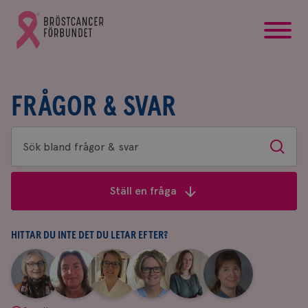
startsida
Gå
till
Bröstcancerförbundets
startsida
FRÅGOR & SVAR
Sök
Sök
bland
frågor
Ställ en fråga
&
svar
HITTAR DU INTE DET DU LETAR EFTER?
|
|
|
|
|
|
Aina
Anne
Fredrika
Jeanette
Maria
Yvette
Johnsson
Andersson
Killander
Bäcklund
Edegran
Andersson