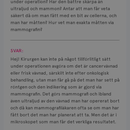
Smärta
under operation? Har den bättre skärpa än
ultraljud och mammon? Antar att man får veta
Prognos
säkert då om man fått med en bit av cellerna, och
man har måtten? Hur vet man exakta måtten via
Risker
mammografin?
Spridd bröstcancer
Visa svar
SVAR:
Strålning
Hej! Kirurgen kan inte på något tillförlitligt sätt
Vätska
under operationen avgöra om det är cancervävnad
eller frisk vävnad, särskilt inte efter onkologisk
behandling, utan man får gå på det man har sett på
röntgen och den indikering som är gjord via
mammografin. Det görs mammografi och ibland
även ultraljud av den vävnad man har opererat bort
och då kan mammografiläkaren ofta se om man har
fått bort det man har planerat att ta. Men det är i
mikroskopet som man får det verkliga resultatet.