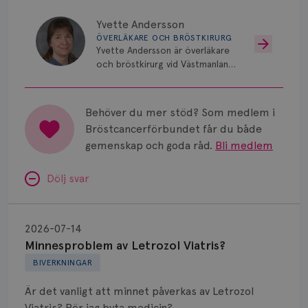
Yvette Andersson
ÖVERLÄKARE OCH BRÖSTKIRURG
Yvette Andersson är överläkare
och bröstkirurg vid Västmanlands
sjukhus i Västerås.
Behöver du mer stöd? Som medlem i
Bröstcancerförbundet får du både
gemenskap och goda råd.
Bli medlem
Dölj svar
Minnesproblem
av
2026-07-14
Letrozol
Minnesproblem av Letrozol Viatris?
Viatris?
BIVERKNINGAR
Är det vanligt att minnet påverkas av Letrozol
Viatris? Bör jag byta medicin?