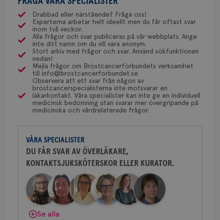
FRÅGA VÅRA SPECIALISTER
gemenskap och goda råd.
Bli medlem
uppskattas!
NU-sjukvården i Uddevalla.
månader
til
olika ställen hur rutinerna ser ut, men ofta är det
4 veckor
web
Drabbad eller närstående? Fråga oss!
för
Experterna arbetar helt ideellt men du får oftast svar
via Klinisk Genetik (på universitetssjukhus) som
Dölj svar
utf
Behöver du mer stöd? Som medlem i
inom två veckor.
en 
dessa prover beställs. Om du vill undersöka detta
Alla frågor och svar publiceras på vår webbplats. Ange
Bröstcancerförbundet får du både
typ
inte ditt namn om du vill vara anonym.
kan du börja med att söka hjälp på vårdcentralen,
på 
gemenskap och goda råd.
Bli medlem
Stort arkiv med frågor och svar. Använd sökfunktionen
som kan skriva remiss till den klinik som är ansvarig
nedan!
CookieScriptConsent
4 veckor
Den
CookieScript
Mejla frågor om Bröstcancerförbundets verksamhet
2 dagar
Coo
.brostcancerforbundet.se
för detta i din region.
till info@brostcancerforbundet.se
Dölj svar
tjä
Observera att ett svar från någon av
ihå
bröstcancerspecialisterna inte motsvarar en
bes
läkarkontakt. Våra specialister kan inte ge en individuell
nöd
Yvette Andersson
Scr
medicinsk bedömning utan svarar mer övergripande på
Google
fun
medicinska och vårdrelaterade frågor.
ÖVERLÄKARE OCH BRÖSTKIRURG
Privacy Policy
Yvette Andersson är överläkare
och bröstkirurg vid Västmanlands
VÅRA SPECIALISTER
sjukhus i Västerås.
DU FÅR SVAR AV ÖVERLÄKARE,
Namn
Leverantör
/
Domän
Utgång
Beskriv
KONTAKTSJUKSKÖTERSKOR ELLER KURATOR.
Behöver du mer stöd? Som medlem i
Bröstcancerförbundet får du både
c_rid
.brostcancerforbundet.se
1 dag
Denna c
Namn
Leverantör
/
Domän
Utgån
att mäta
gemenskap och goda råd.
Bli medlem
postutsk
YSC
Sessi
Google LLC
om mott
.youtube.com
länkar i
konverte
Dölj svar
Se alla
webbpla