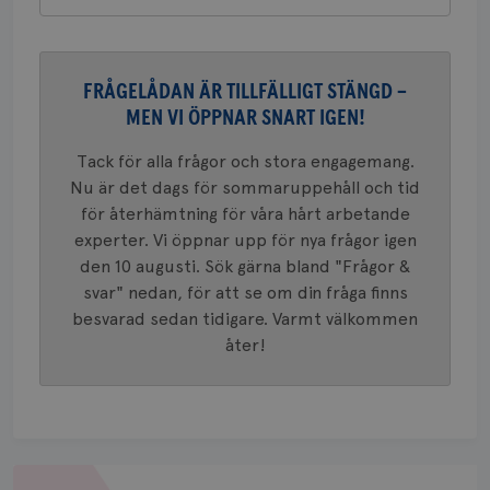
VISITOR_PRIVACY_METADATA
5
YouTube
_gat_UA-1577937-
.brostcancerforbundet.se
1
Detta är
månad
.youtube.com
37
minut
cookie s
4 veck
Google A
mönster
innehåll
FRÅGELÅDAN ÄR TILLFÄLLIGT STÄNGD –
identite
MEN VI ÖPPNAR SNART IGEN!
eller we
sig till.
_gat-ka
Tack för alla frågor och stora engagemang.
att beg
som regi
Nu är det dags för sommaruppehåll och tid
webbpla
trafikvo
för återhämtning för våra hårt arbetande
experter. Vi öppnar upp för nya frågor igen
_ga
1 år 1
Detta c
Google LLC
månad
associe
.brostcancerforbundet.se
__Secure-ROLLOUT_TOKEN
.youtube.com
5
den 10 augusti. Sök gärna bland "Frågor &
Universal
månad
en vikti
svar" nedan, för att se om din fråga finns
4 veck
Googles
besvarad sedan tidigare. Varmt välkommen
analystj
VISITOR_INFO1_LIVE
5
Google LLC
används 
månad
.youtube.com
åter!
unika a
4 veck
tilldela
generer
klientid
i varje 
webbpla
att berä
session
för
Om
webbpla