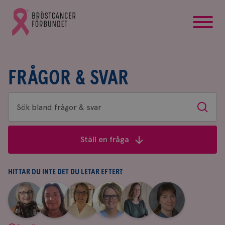
startsida
Gå
till
Bröstcancerförbundets
startsida
FRÅGOR & SVAR
Sök
Sök
bland
frågor
Ställ en fråga
&
svar
HITTAR DU INTE DET DU LETAR EFTER?
|
|
|
|
|
|
Aina
Anne
Fredrika
Jeanette
Maria
Yvette
Johnsson
Andersson
Killander
Bäcklund
Edegran
Andersson