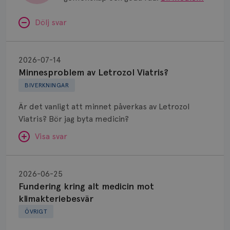
Dölj svar
Minnesproblem
av
2026-07-14
Letrozol
Minnesproblem av Letrozol Viatris?
Viatris?
BIVERKNINGAR
Är det vanligt att minnet påverkas av Letrozol
Viatris? Bör jag byta medicin?
Visa svar
Fundering
kring
SVAR:
2026-06-25
alt
Fundering kring alt medicin mot
Hej. Oavsett vilken hormonsänkande behandling
medicin
klimakteriebesvär
(men även cytostatika) man får så kan en del
mot
ÖVRIGT
uppleva negativ påverkan på minnet. Prata din
klimakteriebesvär
läkare och hör om ni kanske kan byta till annat