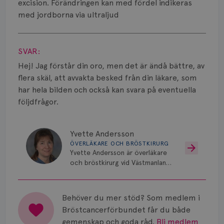
Smärta
excision. Förändringen kan med fördel indikeras
med jordborna via ultraljud
Prognos
Visa svar
Risker
SVAR:
Hej! Jag förstår din oro, men det är ändå bättre, av
Spridd bröstcancer
flera skäl, att avvakta besked från din läkare, som
Strålning
har hela bilden och också kan svara på eventuella
följdfrågor.
Vätska
Yvette Andersson
ÖVERLÄKARE OCH BRÖSTKIRURG
Yvette Andersson är överläkare
och bröstkirurg vid Västmanlands
sjukhus i Västerås.
Behöver du mer stöd? Som medlem i
Bröstcancerförbundet får du både
gemenskap och goda råd.
Bli medlem