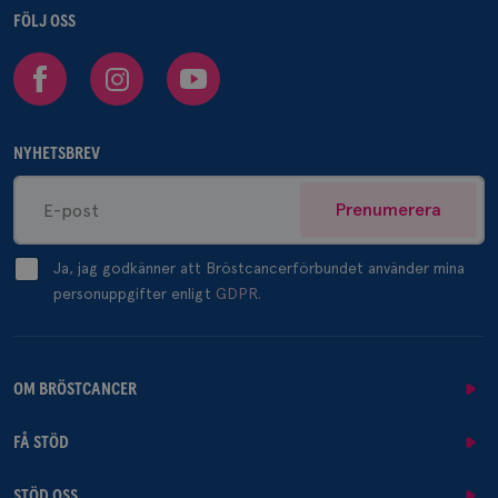
FÖLJ OSS
Facebook
Instagram
Youtube
NYHETSBREV
Prenumerera
Ja, jag godkänner att Bröstcancerförbundet använder mina
personuppgifter enligt
GDPR.
OM BRÖSTCANCER
FÅ STÖD
STÖD OSS