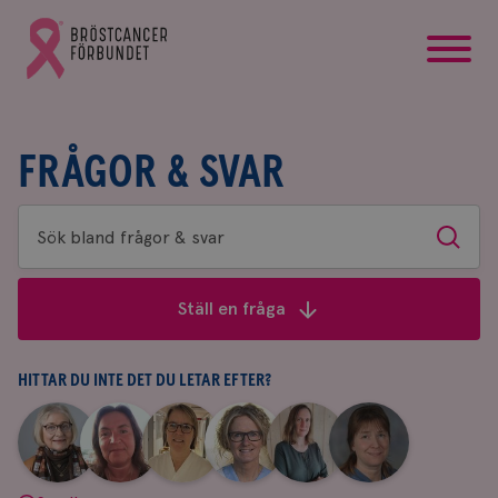
startsida
Gå
till
Bröstcancerförbundets
startsida
FRÅGOR & SVAR
Sök
Sök
bland
frågor
Ställ en fråga
&
svar
HITTAR DU INTE DET DU LETAR EFTER?
|
|
|
|
|
|
Aina
Anne
Fredrika
Jeanette
Maria
Yvette
Johnsson
Andersson
Killander
Bäcklund
Edegran
Andersson