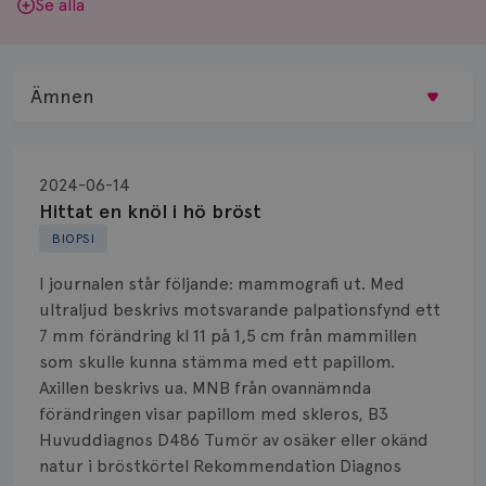
Se alla
Ämnen
Behandling
2024-06-14
Biopsi
Hittat en knöl i hö bröst
BIOPSI
Biverkningar
I journalen står följande: mammografi ut. Med
Bröstvårta
ultraljud beskrivs motsvarande palpationsfynd ett
7 mm förändring kl 11 på 1,5 cm från mammillen
Knöl
som skulle kunna stämma med ett papillom.
Axillen beskrivs ua. MNB från ovannämnda
Läkemedel
förändringen visar papillom med skleros, B3
Typ av bröstcancer
Huvuddiagnos D486 Tumör av osäker eller okänd
natur i bröstkörtel Rekommendation Diagnos