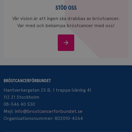
Stöd
och uppd
värde fö
oss
STÖD OSS
och anvä
och spår
Vår vision är att ingen ska drabbas av bröstcancer.
IDE
1 år
Google LLC
Var med och bekämpa bröstcancer med oss!
.doubleclick.net
Stöd
oss
_gcl_au
3
Google LLC
månad
.brostcancerforbundet.se
BRÖSTCANCERFÖRBUNDET
Hantverkargatan 25 B, 1 trappa (våning 4)
112 21 Stockholm
08-546 40 530
Mejl:
info@brostcancerforbundet.se
Organisationsnummer: 802010-4264
_pin_unauth
1 år
Pinterest Inc.
.brostcancerforbundet.se