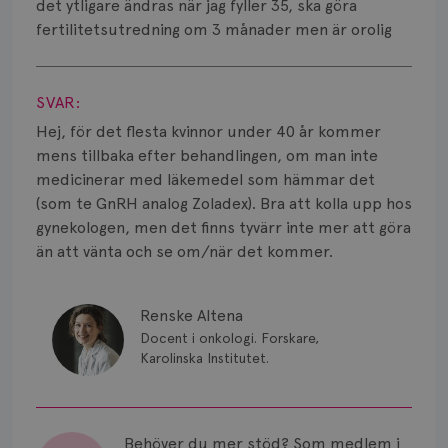
Smärta
det ytligare ändras när jag fyller 35, ska göra
fertilitetsutredning om 3 månader men är orolig
Prognos
Visa svar
Risker
SVAR:
Hej, för det flesta kvinnor under 40 år kommer
Spridd bröstcancer
mens tillbaka efter behandlingen, om man inte
Strålning
medicinerar med läkemedel som hämmar det
(som te GnRH analog Zoladex). Bra att kolla upp hos
Vätska
gynekologen, men det finns tyvärr inte mer att göra
än att vänta och se om/när det kommer.
Renske Altena
Docent i onkologi. Forskare,
Karolinska Institutet.
Behöver du mer stöd? Som medlem i