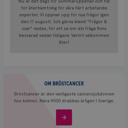
Nu är det dags för sommaruppehåll och tid
identite
eller we
för återhämtning för våra hårt arbetande
sig till.
experter. Vi öppnar upp för nya frågor igen
_gat-ka
att beg
den 17 augusti. Sök gärna bland "Frågor &
som regi
webbpla
svar" nedan, för att se om din fråga finns
trafikvo
besvarad sedan tidigare. Varmt välkommen
_ga
1 år 1
Detta c
Google LLC
åter!
månad
associe
.brostcancerforbundet.se
__Secure-ROLLOUT_TOKEN
.youtube.com
5
Universal
månad
en vikti
4 veck
Googles
analystj
VISITOR_INFO1_LIVE
5
Google LLC
används 
månad
.youtube.com
unika a
4 veck
tilldela
generer
Om
klientid
bröstcancer
OM BRÖSTCANCER
i varje 
webbpla
att berä
Bröstcancer är den vanligaste cancersjukdomen
session
för
hos kvinnor. Nära 9000 drabbas årligen i Sverige.
webbpla
_ga_W8VXKBRK9Y
.brostcancerforbundet.se
1 år 1
Denna c
månad
Google A
Om
ar_debug
.pinterest.com
1 år
bevara s
bröstcancer
_gid
1 dag
Denna co