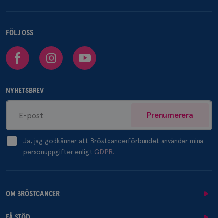
FÖLJ OSS
Facebook
Instagram
Youtube
NYHETSBREV
Prenumerera
Ja, jag godkänner att Bröstcancerförbundet använder mina
personuppgifter enligt
GDPR.
OM BRÖSTCANCER
FÅ STÖD