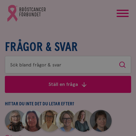
startsida
Gå
till
Bröstcancerförbundets
startsida
FRÅGOR & SVAR
Sök
Sök
bland
frågor
Ställ en fråga
&
svar
HITTAR DU INTE DET DU LETAR EFTER?
|
|
|
|
|
|
Aina
Anne
Fredrika
Jeanette
Maria
Yvette
Johnsson
Andersson
Killander
Bäcklund
Edegran
Andersson