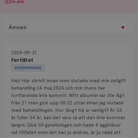
Se alla
Ämnen
Behandling
2024-09-21
Biopsi
Fertilitet
BIVERKNINGAR
Biverkningar
Hej! Har skrivit innan men slutade med min cellgift
Bröstvårta
behandling 24 maj 2024 och min mens har
fortfarande inte kommit. Mitt albumin var lite lågt
Knöl
från 27 men gick upp till 32 strax innan jag slutade
med behandlingen. Hur långt tid är vanligt? Är 33
Läkemedel
år fyller 34 år, kan det vara så att den inte kommer
Typ av bröstcancer
längre. Gick till gynekologen och hade 4 äggblåsor
vid tillfället men det kan ju ändras, är ju rädd att