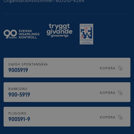
Organisationsnummer: 802010-4264
.brostcancerforbundet.se
SWISH SPONTANGÅVA
KOPIERA
9005919
BANKGIRO
KOPIERA
900-5919
PLUSGIRO
KOPIERA
900591-9