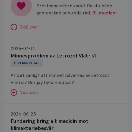
Bröstcancerförbundet får du både
gemenskap och goda råd.
Bli medlem
Dölj svar
Minnesproblem
av
2026-07-14
Letrozol
Minnesproblem av Letrozol Viatris?
Viatris?
BIVERKNINGAR
Är det vanligt att minnet påverkas av Letrozol
Viatris? Bör jag byta medicin?
Visa svar
Fundering
kring
SVAR:
2026-06-25
alt
Fundering kring alt medicin mot
Hej. Oavsett vilken hormonsänkande behandling
medicin
klimakteriebesvär
(men även cytostatika) man får så kan en del