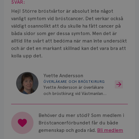
Smärta
SVAR:
Hej! Större bröstvårtor är absolut inte något
Prognos
vanligt symtom vid bröstcancer. Det verkar också
väldigt osannolikt att du skulle ha fått cancer på
Risker
båda sidor som ger dessa symtom. Men det är
alltid lite svårt att bedöma när man inte undersökt
Spridd bröstcancer
och är det en markant skillnad kan det vara bra att
Strålning
kolla upp det.
Vätska
Yvette Andersson
ÖVERLÄKARE OCH BRÖSTKIRURG
Yvette Andersson är överläkare
och bröstkirurg vid Västmanlands
sjukhus i Västerås.
Behöver du mer stöd? Som medlem i
Bröstcancerförbundet får du både
gemenskap och goda råd.
Bli medlem