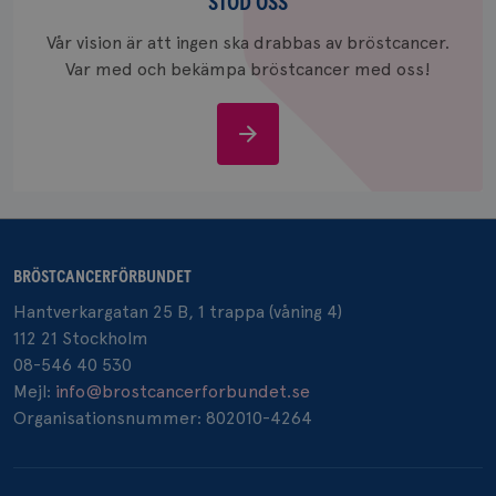
oss
STÖD OSS
värde fö
och anvä
och spår
Vår vision är att ingen ska drabbas av bröstcancer.
Var med och bekämpa bröstcancer med oss!
IDE
1 år
Google LLC
.doubleclick.net
Stöd
oss
_gcl_au
3
Google LLC
månad
BRÖSTCANCERFÖRBUNDET
.brostcancerforbundet.se
Hantverkargatan 25 B, 1 trappa (våning 4)
112 21 Stockholm
08-546 40 530
Mejl:
info@brostcancerforbundet.se
Organisationsnummer: 802010-4264
_pin_unauth
1 år
Pinterest Inc.
.brostcancerforbundet.se