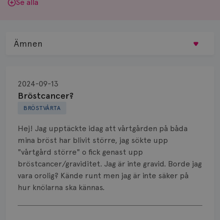
Se alla
Ämnen
Behandling
2024-09-13
Biopsi
Bröstcancer?
BRÖSTVÅRTA
Biverkningar
Hej! Jag upptäckte idag att vårtgården på båda
Bröstvårta
mina bröst har blivit större, jag sökte upp
"vårtgård större" o fick genast upp
Knöl
bröstcancer/graviditet. Jag är inte gravid. Borde jag
vara orolig? Kände runt men jag är inte säker på
Läkemedel
hur knölarna ska kännas.
Typ av bröstcancer
Visa svar