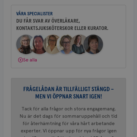
CookieScriptConsent
4 veckor
Den
Yvette Andersson är överläkare
CookieScript
2 dagar
Coo
.brostcancerforbundet.se
och bröstkirurg vid Västmanlands
tjä
VÅRA SPECIALISTER
sjukhus i Västerås.
ihå
bes
DU FÅR SVAR AV ÖVERLÄKARE,
nöd
Scr
Google
KONTAKTSJUKSKÖTERSKOR ELLER KURATOR.
Behöver du mer stöd? Som medlem i
fun
Privacy Policy
Bröstcancerförbundet får du både
gemenskap och goda råd.
Bli medlem
Dölj svar
Se alla
Namn
Leverantör
/
Domän
Utgång
Beskriv
c_rid
.brostcancerforbundet.se
1 dag
Denna c
Namn
Leverantör
/
Domän
Utgån
att mäta
postutsk
YSC
Sessi
Google LLC
om mott
.youtube.com
FRÅGELÅDAN ÄR TILLFÄLLIGT STÄNGD –
länkar i
konverte
MEN VI ÖPPNAR SNART IGEN!
webbpla
VISITOR_PRIVACY_METADATA
5
YouTube
_gat_UA-1577937-
.brostcancerforbundet.se
1
Detta är
Tack för alla frågor och stora engagemang.
månad
.youtube.com
37
minut
cookie s
4 veck
Nu är det dags för sommaruppehåll och tid
Google A
mönster
för återhämtning för våra hårt arbetande
innehåll
identite
experter. Vi öppnar upp för nya frågor igen
eller we