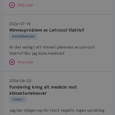
Dölj svar
Minnesproblem
av
2026-07-14
Letrozol
Minnesproblem av Letrozol Viatris?
Viatris?
BIVERKNINGAR
Är det vanligt att minnet påverkas av Letrozol
Viatris? Bör jag byta medicin?
Visa svar
Fundering
kring
SVAR:
2026-06-25
alt
Fundering kring alt medicin mot
Hej. Oavsett vilken hormonsänkande behandling
medicin
klimakteriebesvär
(men även cytostatika) man får så kan en del
mot
ÖVRIGT
uppleva negativ påverkan på minnet. Prata din
klimakteriebesvär
läkare och hör om ni kanske kan byta till annat
Jag har nyligen op för Her2 negativ. Ingen spridning
märke eller annan aromatashämmare. Det kan ofta