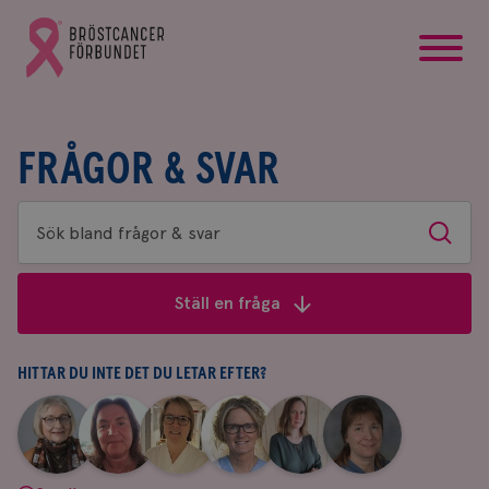
startsida
Gå
till
Bröstcancerförbundets
startsida
FRÅGOR & SVAR
Sök
Sök
bland
frågor
Ställ en fråga
&
svar
HITTAR DU INTE DET DU LETAR EFTER?
|
|
|
|
|
|
Aina
Anne
Fredrika
Jeanette
Maria
Yvette
Johnsson
Andersson
Killander
Bäcklund
Edegran
Andersson