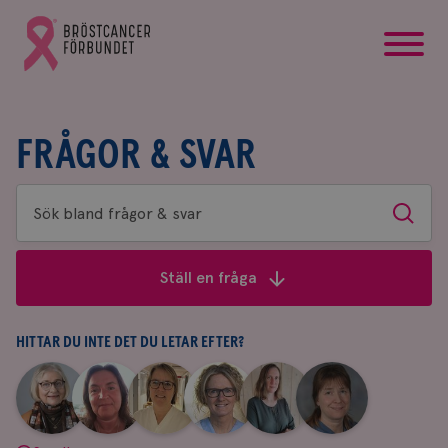
startsida
Gå
till
Bröstcancerförbundets
startsida
FRÅGOR & SVAR
Sök
Sök
bland
frågor
Ställ en fråga
&
svar
HITTAR DU INTE DET DU LETAR EFTER?
|
|
|
|
|
|
Aina
Anne
Fredrika
Jeanette
Maria
Yvette
Johnsson
Andersson
Killander
Bäcklund
Edegran
Andersson