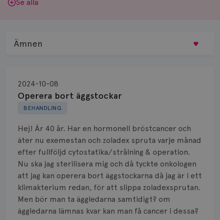
Se alla
Ämnen
Behandling
2024-10-08
Biopsi
Operera bort äggstockar
BEHANDLING
Biverkningar
Hej! Är 40 år. Har en hormonell bröstcancer och
Bröstvårta
äter nu exemestan och zoladex spruta varje månad
efter fullföljd cytostatika/strålning & operation.
Knöl
Nu ska jag sterilisera mig och då tyckte onkologen
att jag kan operera bort äggstockarna då jag är i ett
Läkemedel
klimakterium redan, för att slippa zoladexsprutan.
Typ av bröstcancer
Men bör man ta äggledarna samtidigt? om
äggledarna lämnas kvar kan man få cancer i dessa?