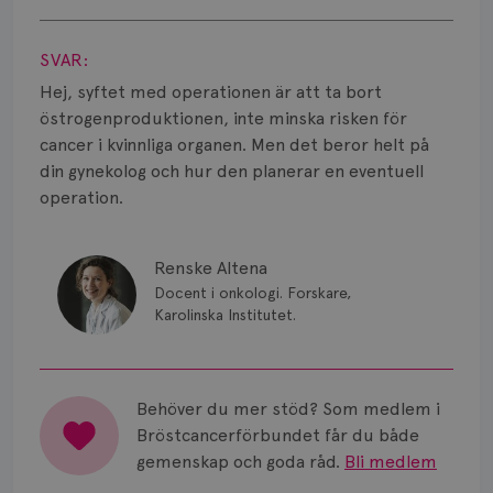
Smärta
Visa svar
Prognos
SVAR:
Hej, syftet med operationen är att ta bort
Risker
östrogenproduktionen, inte minska risken för
cancer i kvinnliga organen. Men det beror helt på
Spridd bröstcancer
din gynekolog och hur den planerar en eventuell
Strålning
operation.
Vätska
Renske Altena
Docent i onkologi. Forskare,
Karolinska Institutet.
Behöver du mer stöd? Som medlem i
Bröstcancerförbundet får du både
gemenskap och goda råd.
Bli medlem