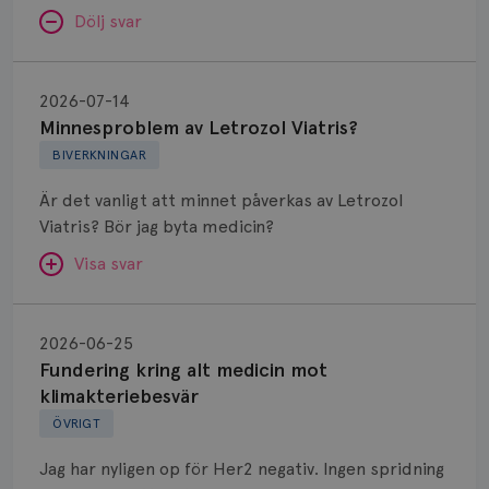
Dölj svar
Minnesproblem
av
2026-07-14
Letrozol
Minnesproblem av Letrozol Viatris?
Viatris?
BIVERKNINGAR
Är det vanligt att minnet påverkas av Letrozol
Viatris? Bör jag byta medicin?
Visa svar
Fundering
kring
SVAR:
2026-06-25
alt
Fundering kring alt medicin mot
Hej. Oavsett vilken hormonsänkande behandling
medicin
klimakteriebesvär
(men även cytostatika) man får så kan en del
mot
ÖVRIGT
uppleva negativ påverkan på minnet. Prata din
klimakteriebesvär
läkare och hör om ni kanske kan byta till annat
Jag har nyligen op för Her2 negativ. Ingen spridning
märke eller annan aromatashämmare. Det kan ofta