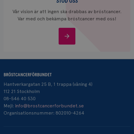
oss
STÖD OSS
värde fö
och anvä
och spår
Vår vision är att ingen ska drabbas av bröstcancer.
Var med och bekämpa bröstcancer med oss!
IDE
1 år
Google LLC
.doubleclick.net
Stöd
oss
_gcl_au
3
Google LLC
månad
BRÖSTCANCERFÖRBUNDET
.brostcancerforbundet.se
Hantverkargatan 25 B, 1 trappa (våning 4)
112 21 Stockholm
08-546 40 530
Mejl:
info@brostcancerforbundet.se
Organisationsnummer: 802010-4264
_pin_unauth
1 år
Pinterest Inc.
.brostcancerforbundet.se