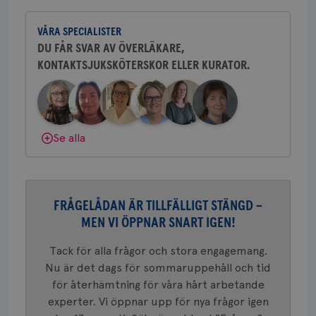
CookieScriptConsent
4 veckor
Den
Yvette Andersson är överläkare
CookieScript
2 dagar
Coo
.brostcancerforbundet.se
och bröstkirurg vid Västmanlands
tjä
VÅRA SPECIALISTER
sjukhus i Västerås.
ihå
bes
DU FÅR SVAR AV ÖVERLÄKARE,
nöd
Scr
Google
KONTAKTSJUKSKÖTERSKOR ELLER KURATOR.
Behöver du mer stöd? Som medlem i
fun
Privacy Policy
Bröstcancerförbundet får du både
gemenskap och goda råd.
Bli medlem
Dölj svar
Se alla
Namn
Leverantör
/
Domän
Utgång
Beskriv
c_rid
.brostcancerforbundet.se
1 dag
Denna c
Namn
Leverantör
/
Domän
Utgån
att mäta
postutsk
YSC
Sessi
Google LLC
om mott
.youtube.com
FRÅGELÅDAN ÄR TILLFÄLLIGT STÄNGD –
länkar i
konverte
MEN VI ÖPPNAR SNART IGEN!
webbpla
VISITOR_PRIVACY_METADATA
5
YouTube
_gat_UA-1577937-
.brostcancerforbundet.se
1
Detta är
Tack för alla frågor och stora engagemang.
månad
.youtube.com
37
minut
cookie s
4 veck
Nu är det dags för sommaruppehåll och tid
Google A
mönster
för återhämtning för våra hårt arbetande
innehåll
identite
experter. Vi öppnar upp för nya frågor igen
eller we