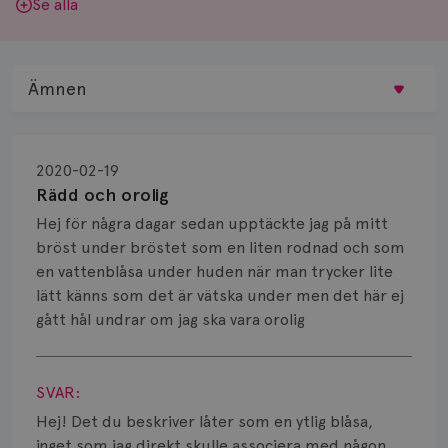
Se alla
Ämnen
Behandling
2020-02-19
Biopsi
Rädd och orolig
Hej för några dagar sedan upptäckte jag på mitt
Biverkningar
bröst under bröstet som en liten rodnad och som
en vattenblåsa under huden när man trycker lite
Bröstvårta
lätt känns som det är vätska under men det här ej
Knöl
gått hål undrar om jag ska vara orolig
Visa svar
Läkemedel
SVAR:
Typ av bröstcancer
Hej! Det du beskriver låter som en ytlig blåsa,
inget som jag direkt skulle associera med någon