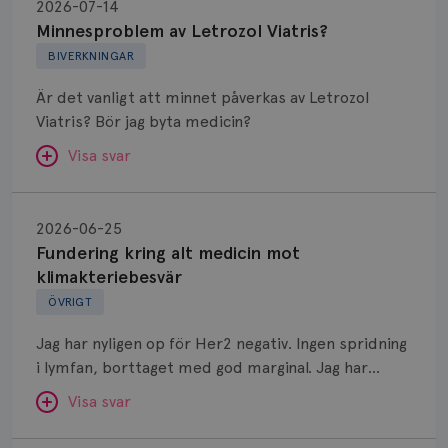
av
2026-07-14
Letrozol
Minnesproblem av Letrozol Viatris?
Viatris?
BIVERKNINGAR
Är det vanligt att minnet påverkas av Letrozol
Viatris? Bör jag byta medicin?
Visa svar
Fundering
kring
SVAR:
2026-06-25
alt
Fundering kring alt medicin mot
Hej. Oavsett vilken hormonsänkande behandling
medicin
klimakteriebesvär
(men även cytostatika) man får så kan en del
mot
ÖVRIGT
uppleva negativ påverkan på minnet. Prata din
klimakteriebesvär
läkare och hör om ni kanske kan byta till annat
Jag har nyligen op för Her2 negativ. Ingen spridning
märke eller annan aromatashämmare. Det kan ofta
i lymfan, borttaget med god marginal. Jag har
vara bra att ha en paus först, för att se att
genomgått en 5 dagars strålning och är färdig
besvären blir bättre, men bäst är att prata med
Visa svar
behandlad. Efter att jag nu slutat med östrogen-
sin vårdgivare som har all information om din
lenzetto, har klimakteriebesvären kommit med