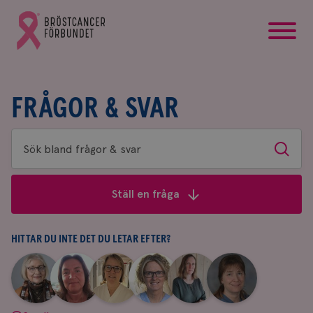
startsida
Gå
till
Bröstcancerförbundets
startsida
FRÅGOR & SVAR
Sök
Sök
bland
frågor
Ställ en fråga
&
svar
HITTAR DU INTE DET DU LETAR EFTER?
|
|
|
|
|
|
Aina
Anne
Fredrika
Jeanette
Maria
Yvette
Johnsson
Andersson
Killander
Bäcklund
Edegran
Andersson