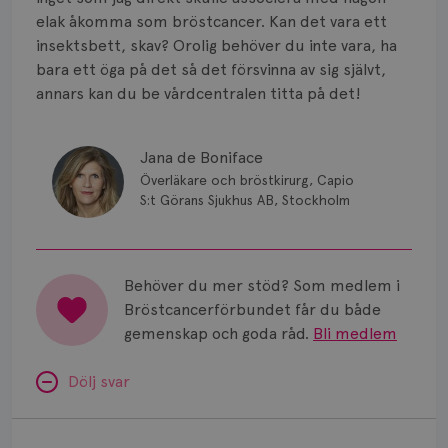
Smärta
elak åkomma som bröstcancer. Kan det vara ett
Prognos
insektsbett, skav? Orolig behöver du inte vara, ha
bara ett öga på det så det försvinna av sig självt,
Risker
annars kan du be vårdcentralen titta på det!
Spridd bröstcancer
Jana de Boniface
Strålning
Överläkare och bröstkirurg, Capio
S:t Görans Sjukhus AB, Stockholm
Vätska
Behöver du mer stöd? Som medlem i
Bröstcancerförbundet får du både
gemenskap och goda råd.
Bli medlem
Dölj svar
Minnesproblem