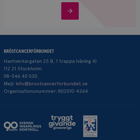
IDE
1 år
Google LLC
Stöd
.doubleclick.net
oss
BRÖSTCANCERFÖRBUNDET
_gcl_au
3
Google LLC
Hantverkargatan 25 B, 1 trappa (våning 4)
månad
.brostcancerforbundet.se
112 21 Stockholm
08-546 40 530
Mejl:
info@brostcancerforbundet.se
Organisationsnummer: 802010-4264
_pin_unauth
1 år
Pinterest Inc.
.brostcancerforbundet.se