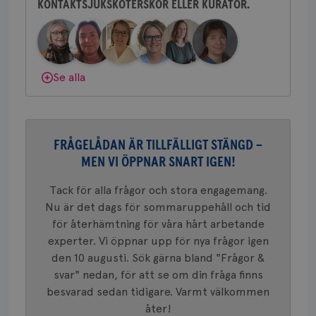
ihå
KONTAKTSJUKSKÖTERSKOR ELLER KURATOR.
Behöver du mer stöd? Som medlem i
bes
nöd
Bröstcancerförbundet får du både
Scr
Google
gemenskap och goda råd.
Bli medlem
fun
Privacy Policy
Dölj svar
Se alla
Namn
Leverantör
/
Domän
Utgång
Beskriv
c_rid
.brostcancerforbundet.se
1 dag
Denna c
Namn
Leverantör
/
Domän
Utgån
FRÅGELÅDAN ÄR TILLFÄLLIGT STÄNGD –
att mäta
postutsk
MEN VI ÖPPNAR SNART IGEN!
YSC
Sessi
Google LLC
om mott
.youtube.com
länkar i
konverte
Tack för alla frågor och stora engagemang.
webbpla
Nu är det dags för sommaruppehåll och tid
VISITOR_PRIVACY_METADATA
5
YouTube
_gat_UA-1577937-
.brostcancerforbundet.se
1
Detta är
månad
.youtube.com
för återhämtning för våra hårt arbetande
37
minut
cookie s
4 veck
Google A
experter. Vi öppnar upp för nya frågor igen
mönster
den 10 augusti. Sök gärna bland "Frågor &
innehåll
identite
svar" nedan, för att se om din fråga finns
eller we
sig till.
besvarad sedan tidigare. Varmt välkommen
_gat-ka
att beg
åter!