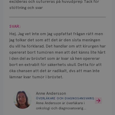
Smärta
excideras och sutureras på huvudprep Tack för
stöttning och svar
Prognos
Visa svar
Risker
SVAR:
Hej. Jag vet inte om jag uppfattat frågan rätt men
Spridd bröstcancer
jag tolkar det som att det är den sista meningen
Strålning
du vill ha förklarad. Det handlar om att kirurgen har
opererat bort tumören men att det känns lite hårt
Vätska
i den del av bröstet som är kvar så hen opererar
bort en extrabit för säkerhets skull. Detta för att
öka chansen att det är radikalt, dvs att man inte
lämnar kvar tumör i bröstet.
Anne Andersson
ÖVERLÄKARE OCH DIAGNOSANSVARIG
Anne Andersson är överläkare i
onkologi och diagnosansvarig
för bröstcancer vid Norrlands