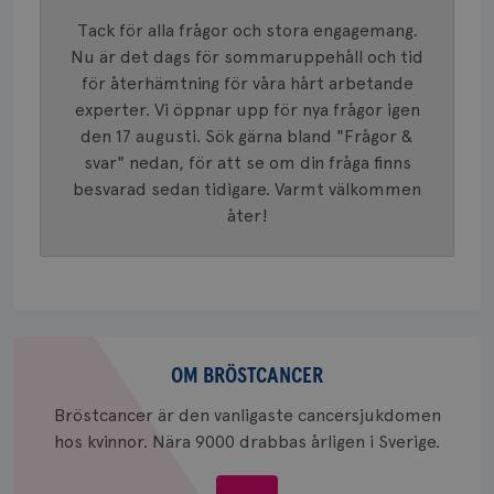
mönster
innehåll
Tack för alla frågor och stora engagemang.
identite
eller we
Nu är det dags för sommaruppehåll och tid
sig till.
för återhämtning för våra hårt arbetande
_gat-ka
att beg
experter. Vi öppnar upp för nya frågor igen
som regi
webbpla
den 17 augusti. Sök gärna bland "Frågor &
trafikvo
svar" nedan, för att se om din fråga finns
_ga
1 år 1
Detta c
Google LLC
besvarad sedan tidigare. Varmt välkommen
månad
associe
.brostcancerforbundet.se
__Secure-ROLLOUT_TOKEN
.youtube.com
5
Universal
månad
åter!
en vikti
4 veck
Googles
analystj
VISITOR_INFO1_LIVE
5
Google LLC
används 
månad
.youtube.com
unika a
4 veck
tilldela
generer
klientid
Om
i varje 
webbpla
bröstcancer
OM BRÖSTCANCER
att berä
session
för
Bröstcancer är den vanligaste cancersjukdomen
webbpla
hos kvinnor. Nära 9000 drabbas årligen i Sverige.
_ga_W8VXKBRK9Y
.brostcancerforbundet.se
1 år 1
Denna c
månad
Google A
ar_debug
.pinterest.com
1 år
bevara s