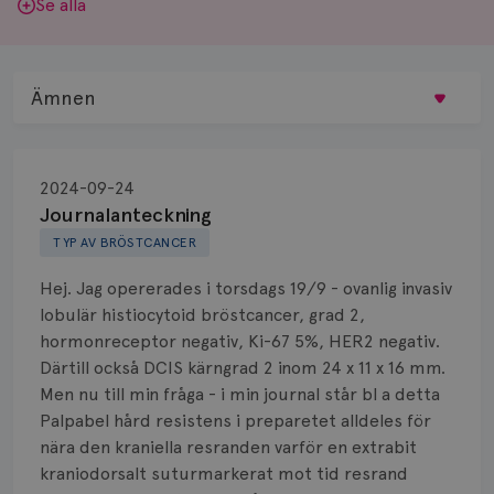
Se alla
Ämnen
Behandling
2024-09-24
Biopsi
Journalanteckning
TYP AV BRÖSTCANCER
Biverkningar
Hej. Jag opererades i torsdags 19/9 - ovanlig invasiv
Bröstvårta
lobulär histiocytoid bröstcancer, grad 2,
hormonreceptor negativ, Ki-67 5%, HER2 negativ.
Knöl
Därtill också DCIS kärngrad 2 inom 24 x 11 x 16 mm.
Men nu till min fråga - i min journal står bl a detta
Läkemedel
Palpabel hård resistens i preparetet alldeles för
Typ av bröstcancer
nära den kraniella resranden varför en extrabit
kraniodorsalt suturmarkerat mot tid resrand