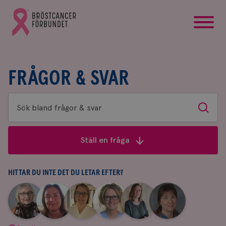
startsida
Gå
till
Bröstcancerförbundets
startsida
FRÅGOR & SVAR
Sök
Sök
bland
frågor
Ställ en fråga
&
svar
HITTAR DU INTE DET DU LETAR EFTER?
|
|
|
|
|
|
Aina
Anne
Fredrika
Jeanette
Maria
Yvette
Johnsson
Andersson
Killander
Bäcklund
Edegran
Andersson