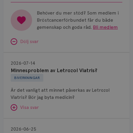
Universitetssjukhus i Umeå.
Behöver du mer stöd? Som medlem i
Bröstcancerförbundet får du både
gemenskap och goda råd.
Bli medlem
Dölj svar
Minnesproblem
av
2026-07-14
Letrozol
Minnesproblem av Letrozol Viatris?
Viatris?
BIVERKNINGAR
Är det vanligt att minnet påverkas av Letrozol
Viatris? Bör jag byta medicin?
Visa svar
Fundering
kring
SVAR:
2026-06-25