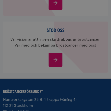
Om
_gid
1 dag
Denna co
Google LLC
bröstcancer
Google A
.brostcancerforbundet.se
och uppd
värde fö
och anvä
och spår
Stöd
oss
STÖD OSS
IDE
1 år
Google LLC
.doubleclick.net
Vår vision är att ingen ska drabbas av bröstcancer.
Var med och bekämpa bröstcancer med oss!
Stöd
oss
_gcl_au
3
Google LLC
månad
.brostcancerforbundet.se
BRÖSTCANCERFÖRBUNDET
Hantverkargatan 25 B, 1 trappa (våning 4)
112 21 Stockholm