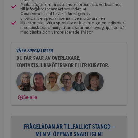
en 
Mejla frågor om Bröstcancerförbundets verksamhet
typ
för detta i din region.
till info@brostcancerforbundet.se
Dölj svar
på 
Observera att ett svar från någon av
bröstcancerspecialisterna inte motsvarar en
CookieScriptConsent
4 veckor
Den
CookieScript
läkarkontakt. Våra specialister kan inte ge en individuell
2 dagar
Coo
.brostcancerforbundet.se
Yvette Andersson
medicinsk bedömning utan svarar mer övergripande på
tjä
medicinska och vårdrelaterade frågor.
ihå
ÖVERLÄKARE OCH BRÖSTKIRURG
bes
Yvette Andersson är överläkare
nöd
och bröstkirurg vid Västmanlands
Scr
Google
fun
VÅRA SPECIALISTER
sjukhus i Västerås.
Privacy Policy
DU FÅR SVAR AV ÖVERLÄKARE,
KONTAKTSJUKSKÖTERSKOR ELLER KURATOR.
Behöver du mer stöd? Som medlem i
Bröstcancerförbundet får du både
gemenskap och goda råd.
Bli medlem
Namn
Leverantör
/
Domän
Utgång
Beskriv
c_rid
.brostcancerforbundet.se
1 dag
Denna c
Namn
Leverantör
/
Domän
Utgån
Dölj svar
att mäta
Se alla
postutsk
YSC
Sessi
Google LLC
om mott
.youtube.com
länkar i
konverte
webbpla
VISITOR_PRIVACY_METADATA
5
YouTube
FRÅGELÅDAN ÄR TILLFÄLLIGT STÄNGD –
_gat_UA-1577937-
.brostcancerforbundet.se
1
Detta är
månad
.youtube.com
37
minut
cookie s
4 veck
MEN VI ÖPPNAR SNART IGEN!
Google A