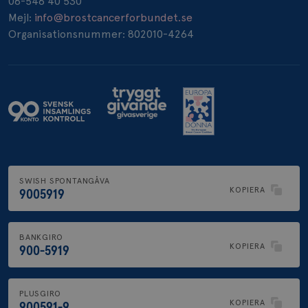
08-546 40 530
_pin_unauth
1 år
Pinterest Inc.
Mejl:
info@brostcancerforbundet.se
.brostcancerforbundet.se
Organisationsnummer: 802010-4264
SWISH SPONTANGÅVA
KOPIERA
9005919
BANKGIRO
KOPIERA
900-5919
PLUSGIRO
KOPIERA
900591-9