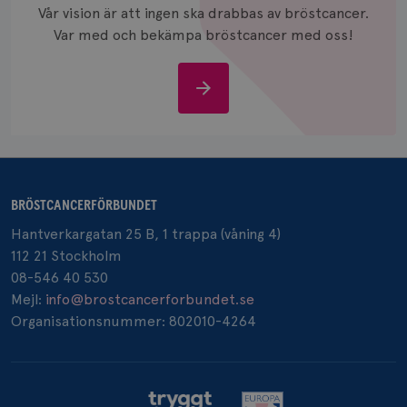
och anvä
Vår vision är att ingen ska drabbas av bröstcancer.
och spår
Var med och bekämpa bröstcancer med oss!
IDE
1 år
Google LLC
.doubleclick.net
Stöd
oss
_gcl_au
3
Google LLC
BRÖSTCANCERFÖRBUNDET
månad
.brostcancerforbundet.se
Hantverkargatan 25 B, 1 trappa (våning 4)
112 21 Stockholm
08-546 40 530
Mejl:
info@brostcancerforbundet.se
Organisationsnummer: 802010-4264
_pin_unauth
1 år
Pinterest Inc.
.brostcancerforbundet.se