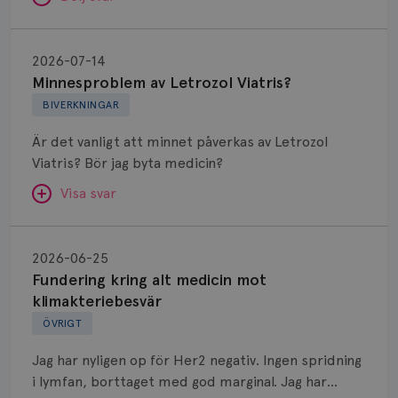
Minnesproblem
av
2026-07-14
Letrozol
Minnesproblem av Letrozol Viatris?
Viatris?
BIVERKNINGAR
Är det vanligt att minnet påverkas av Letrozol
Viatris? Bör jag byta medicin?
Visa svar
Fundering
kring
SVAR:
2026-06-25
alt
Fundering kring alt medicin mot
Hej. Oavsett vilken hormonsänkande behandling
medicin
klimakteriebesvär
(men även cytostatika) man får så kan en del
mot
ÖVRIGT
uppleva negativ påverkan på minnet. Prata din
klimakteriebesvär
läkare och hör om ni kanske kan byta till annat
Jag har nyligen op för Her2 negativ. Ingen spridning
märke eller annan aromatashämmare. Det kan ofta
i lymfan, borttaget med god marginal. Jag har
vara bra att ha en paus först, för att se att