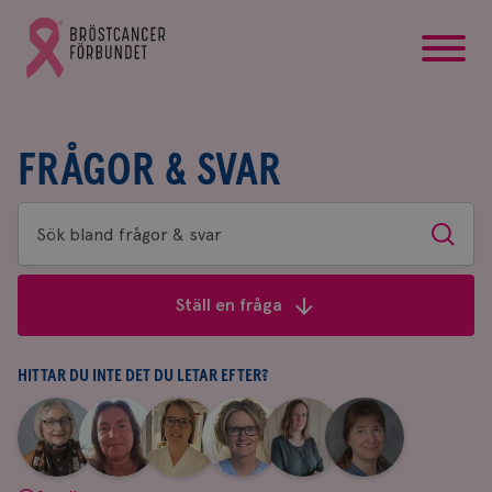
startsida
Gå
till
Bröstcancerförbundets
startsida
FRÅGOR & SVAR
Sök
Sök
bland
frågor
Ställ en fråga
&
svar
HITTAR DU INTE DET DU LETAR EFTER?
|
|
|
|
|
|
Aina
Anne
Fredrika
Jeanette
Maria
Yvette
Johnsson
Andersson
Killander
Bäcklund
Edegran
Andersson