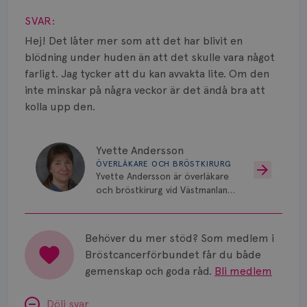
Smärta
SVAR:
Prognos
Hej! Det låter mer som att det har blivit en
blödning under huden än att det skulle vara något
Risker
farligt. Jag tycker att du kan avvakta lite. Om den
inte minskar på några veckor är det ändå bra att
Spridd bröstcancer
kolla upp den.
Strålning
Yvette Andersson
Vätska
ÖVERLÄKARE OCH BRÖSTKIRURG
Yvette Andersson är överläkare
och bröstkirurg vid Västmanlands
sjukhus i Västerås.
Behöver du mer stöd? Som medlem i
Bröstcancerförbundet får du både
gemenskap och goda råd.
Bli medlem
Dölj svar