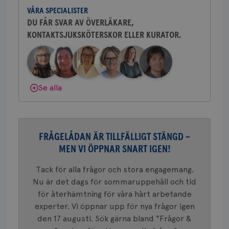
och bröstkirurg vid Västmanlands
2 dagar
Coo
.brostcancerforbundet.se
tjä
VÅRA SPECIALISTER
sjukhus i Västerås.
ihå
DU FÅR SVAR AV ÖVERLÄKARE,
bes
nöd
KONTAKTSJUKSKÖTERSKOR ELLER KURATOR.
Behöver du mer stöd? Som medlem i
Scr
Google
fun
Bröstcancerförbundet får du både
Privacy Policy
gemenskap och goda råd.
Bli medlem
Dölj svar
Se alla
Namn
Leverantör
/
Domän
Utgång
Beskriv
c_rid
.brostcancerforbundet.se
1 dag
Denna c
Namn
Leverantör
/
Domän
Utgån
att mäta
postutsk
YSC
Sessi
Google LLC
FRÅGELÅDAN ÄR TILLFÄLLIGT STÄNGD –
om mott
.youtube.com
länkar i
MEN VI ÖPPNAR SNART IGEN!
konverte
webbpla
Tack för alla frågor och stora engagemang.
VISITOR_PRIVACY_METADATA
5
YouTube
_gat_UA-1577937-
.brostcancerforbundet.se
1
Detta är
månad
.youtube.com
Nu är det dags för sommaruppehåll och tid
37
minut
cookie s
4 veck
Google A
för återhämtning för våra hårt arbetande
mönster
innehåll
experter. Vi öppnar upp för nya frågor igen
identite
eller we
den 17 augusti. Sök gärna bland "Frågor &
sig till.