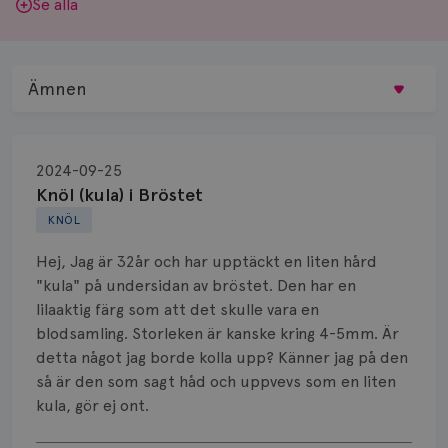
Se alla
Ämnen
Behandling
2024-09-25
Biopsi
Knöl (kula) i Bröstet
KNÖL
Biverkningar
Hej, Jag är 32år och har upptäckt en liten hård
Bröstvårta
"kula" på undersidan av bröstet. Den har en
lilaaktig färg som att det skulle vara en
Knöl
blodsamling. Storleken är kanske kring 4-5mm. Är
detta något jag borde kolla upp? Känner jag på den
Läkemedel
så är den som sagt håd och uppvevs som en liten
Typ av bröstcancer
kula, gör ej ont.
Visa svar