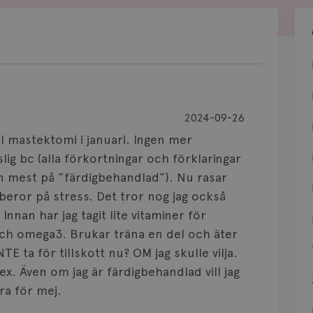
2024-09-26
 mastektomi i januari. Ingen mer
ig bc (alla förkortningar och förklaringar
an mest på ”färdigbehandlad”). Nu rasar
 beror på stress. Det tror nog jag också
nnan har jag tagit lite vitaminer för
ch omega3. Brukar träna en del och äter
E ta för tillskott nu? OM jag skulle vilja.
ex. Även om jag är färdigbehandlad vill jag
ra för mej.