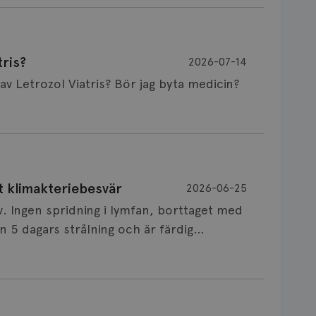
ris?
2026-07-14
Är det vanligt att minnet påverkas av Letrozol Viatris? Bör jag byta medicin?
de behandling (men även cytostatika) man
t klimakteriebesvär
2026-06-25
påverkan på minnet. Prata din läkare och
v. Ingen spridning i lymfan, borttaget med
nnat märke eller annan aromatashämmare.
 5 dagars strålning och är färdig
s först, för att se att besvären blir
 sin vårdgivare som har all information om
allningar, nedstämdhet, humörskiftnigar.
v till östrogenet mot