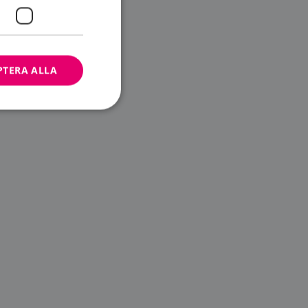
PTERA ALLA
bbplatsen kan inte
ändare.
n är utformad för
av
m-tjänsten för att
 cookie. Det är
banner fungerar