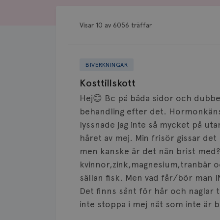
Visar 10 av 6056 träffar
BIVERKNINGAR
Kosttillskott
Hej😊 Bc på båda sidor och dubbel
behandling efter det. Hormonkänsl
lyssnade jag inte så mycket på ut
håret av mej. Min frisör gissar det
men kanske är det nån brist med? I
kvinnor,zink,magnesium,tranbär o
sällan fisk. Men vad får/bör man INT
Det finns sånt för hår och naglar t
inte stoppa i mej nåt som inte är b