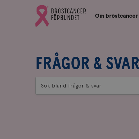
Bröstcancerförbundets
Gå
startsida
Om bröstcancer
till
Bröstcancerförbundets
startsida
FRÅGOR & SVA
Sök
bland
frågor
&
svar