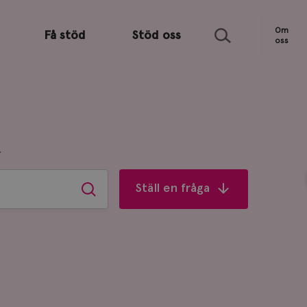
Sök
Om
Få stöd
Stöd oss
oss
R
Ställ en fråga
Sök