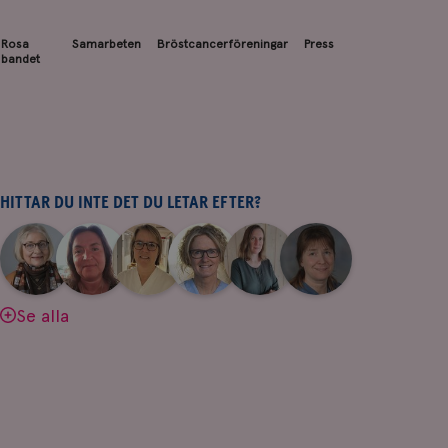
Rosa
Samarbeten
Bröstcancerföreningar
Press
bandet
HITTAR DU INTE DET DU LETAR EFTER?
|
|
|
|
|
|
Aina
Anne
Fredrika
Jeanette
Maria
Yvette
Johnsson
Andersson
Killander
Bäcklund
Edegran
Andersson
Se alla