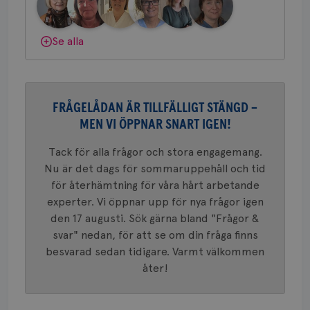
länkar i
gemenskap och goda råd.
Bli medlem
konverte
webbpla
VISITOR_PRIVACY_METADATA
5
YouTube
Dölj svar
Se alla
_gat_UA-1577937-
.brostcancerforbundet.se
1
Detta är
månad
.youtube.com
37
minut
cookie s
4 veck
Google A
mönster
innehåll
identite
eller we
FRÅGELÅDAN ÄR TILLFÄLLIGT STÄNGD –
sig till.
_gat-ka
MEN VI ÖPPNAR SNART IGEN!
att beg
som regi
webbpla
Tack för alla frågor och stora engagemang.
trafikvo
Nu är det dags för sommaruppehåll och tid
_ga
1 år 1
Detta c
Google LLC
för återhämtning för våra hårt arbetande
månad
associe
.brostcancerforbundet.se
__Secure-ROLLOUT_TOKEN
.youtube.com
5
Universal
månad
experter. Vi öppnar upp för nya frågor igen
en vikti
4 veck
Googles
den 17 augusti. Sök gärna bland "Frågor &
analystj
VISITOR_INFO1_LIVE
5
Google LLC
svar" nedan, för att se om din fråga finns
används 
månad
.youtube.com
unika a
4 veck
besvarad sedan tidigare. Varmt välkommen
tilldela
generer
åter!
klientid
i varje 
webbpla
att berä