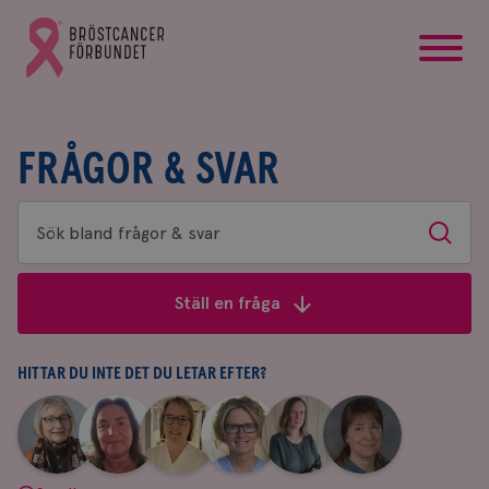
startsida
Gå
till
Bröstcancerförbundets
startsida
FRÅGOR & SVAR
Sök
Sök
bland
frågor
Ställ en fråga
&
svar
HITTAR DU INTE DET DU LETAR EFTER?
|
|
|
|
|
|
Aina
Anne
Fredrika
Jeanette
Maria
Yvette
Johnsson
Andersson
Killander
Bäcklund
Edegran
Andersson