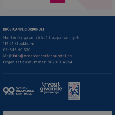
oss
_pin_unauth
1 år
Pinterest Inc.
BRÖSTCANCERFÖRBUNDET
.brostcancerforbundet.se
Hantverkargatan 25 B, 1 trappa (våning 4)
112 21 Stockholm
08-546 40 530
Mejl:
info@brostcancerforbundet.se
Organisationsnummer: 802010-4264