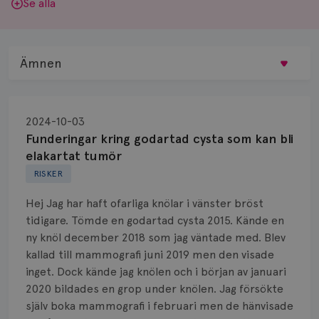
Se alla
Ämnen
Behandling
2024-10-03
Biopsi
Funderingar kring godartad cysta som kan bli
elakartat tumör
Biverkningar
RISKER
Bröstvårta
Hej Jag har haft ofarliga knölar i vänster bröst
tidigare. Tömde en godartad cysta 2015. Kände en
Knöl
ny knöl december 2018 som jag väntade med. Blev
kallad till mammografi juni 2019 men den visade
Läkemedel
inget. Dock kände jag knölen och i början av januari
Typ av bröstcancer
2020 bildades en grop under knölen. Jag försökte
själv boka mammografi i februari men de hänvisade