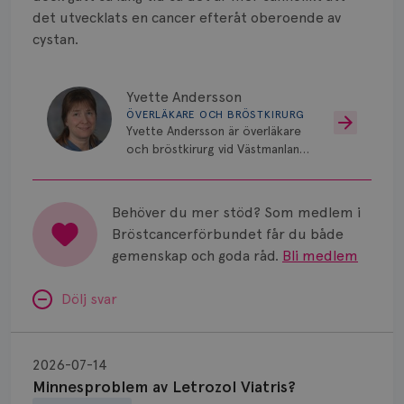
det utvecklats en cancer efteråt oberoende av
cystan.
Yvette Andersson
ÖVERLÄKARE OCH BRÖSTKIRURG
Yvette Andersson är överläkare
och bröstkirurg vid Västmanlands
sjukhus i Västerås.
Behöver du mer stöd? Som medlem i
Bröstcancerförbundet får du både
gemenskap och goda råd.
Bli medlem
Dölj svar
Minnesproblem
av
2026-07-14
Letrozol
Minnesproblem av Letrozol Viatris?