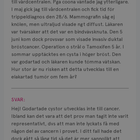
Smärta
till vårdcentralen. Pga coona väntade jag ytterligare.
I maj gick jag till vårdcentralen och fick tid för
Prognos
trippeldiagnos den 28/6. Mammografin såg ej
knölen, men ultraljud visade ngt diffust. Läkaren
Risker
var tvärsäker att det var en bindvävsknuta. Den 5
juni kom dock provsvar som visade invasiv duktal
Spridd bröstcancer
bröstcancer. Operation o strål o Tamoxifen 5 år. I
sommar upptäcktes en cysta i höger bröst. Den
Strålning
var godartad och läkaren kunde tömma vätskan.
Vätska
Hur stor är nu risken att detta utvecklas till en
elakartad tumör om fem år?
Visa svar
SVAR:
Hej! Godartade cystor utvecklas inte till cancer.
Ibland kan det vara att det prov man tagit inte varit
representativt, dvs att man inte lyckats få med
någon del av cancern i provet. I ditt fall hade det
dock gått så lång tid så det är mer sannolikt att