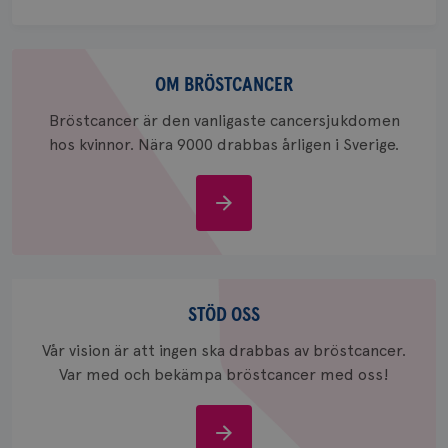
session
för
webbpla
Om
_ga_W8VXKBRK9Y
.brostcancerforbundet.se
1 år 1
Denna c
månad
Google A
ar_debug
.pinterest.com
1 år
bröstcancer
OM BRÖSTCANCER
bevara s
Bröstcancer är den vanligaste cancersjukdomen
_gid
1 dag
Denna co
Google LLC
Google A
.brostcancerforbundet.se
hos kvinnor. Nära 9000 drabbas årligen i Sverige.
och uppd
värde fö
och anvä
och spår
Om
IDE
1 år
Google LLC
bröstcancer
.doubleclick.net
Stöd
oss
STÖD OSS
Vår vision är att ingen ska drabbas av bröstcancer.
Var med och bekämpa bröstcancer med oss!
_gcl_au
3
Google LLC
månad
.brostcancerforbundet.se
Stöd