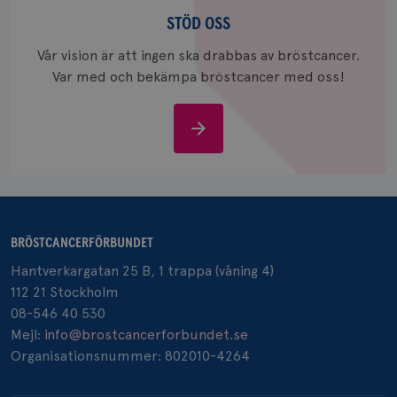
Stöd
och uppd
värde fö
oss
STÖD OSS
och anvä
och spår
Vår vision är att ingen ska drabbas av bröstcancer.
IDE
1 år
Google LLC
Var med och bekämpa bröstcancer med oss!
.doubleclick.net
Stöd
oss
_gcl_au
3
Google LLC
månad
.brostcancerforbundet.se
BRÖSTCANCERFÖRBUNDET
Hantverkargatan 25 B, 1 trappa (våning 4)
112 21 Stockholm
08-546 40 530
Mejl:
info@brostcancerforbundet.se
Organisationsnummer: 802010-4264
_pin_unauth
1 år
Pinterest Inc.
.brostcancerforbundet.se