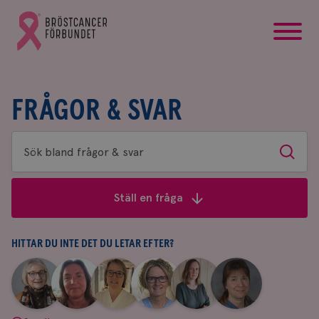
startsida
Gå
till
Bröstcancerförbundets
startsida
FRÅGOR & SVAR
Sök
Sök
bland
frågor
Ställ en fråga
&
svar
HITTAR DU INTE DET DU LETAR EFTER?
|
|
|
|
|
|
Aina
Anne
Fredrika
Jeanette
Maria
Yvette
Johnsson
Andersson
Killander
Bäcklund
Edegran
Andersson