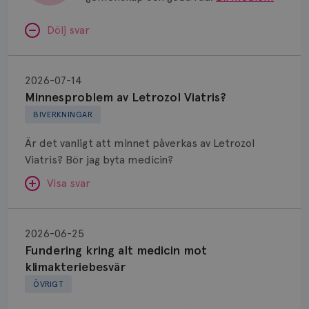
Dölj svar
Minnesproblem
av
2026-07-14
Letrozol
Minnesproblem av Letrozol Viatris?
Viatris?
BIVERKNINGAR
Är det vanligt att minnet påverkas av Letrozol
Viatris? Bör jag byta medicin?
Visa svar
Fundering
kring
SVAR:
2026-06-25
alt
Fundering kring alt medicin mot
Hej. Oavsett vilken hormonsänkande behandling
medicin
klimakteriebesvär
(men även cytostatika) man får så kan en del
mot
ÖVRIGT
uppleva negativ påverkan på minnet. Prata din
klimakteriebesvär
läkare och hör om ni kanske kan byta till annat