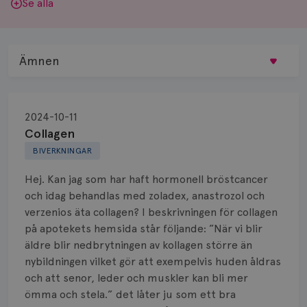
Se alla
Ämnen
Behandling
2024-10-11
Biopsi
Collagen
BIVERKNINGAR
Biverkningar
Hej. Kan jag som har haft hormonell bröstcancer
Bröstvårta
och idag behandlas med zoladex, anastrozol och
verzenios äta collagen? I beskrivningen för collagen
Knöl
på apotekets hemsida står följande: ”När vi blir
äldre blir nedbrytningen av kollagen större än
Läkemedel
nybildningen vilket gör att exempelvis huden åldras
Typ av bröstcancer
och att senor, leder och muskler kan bli mer
ömma och stela.” det låter ju som ett bra