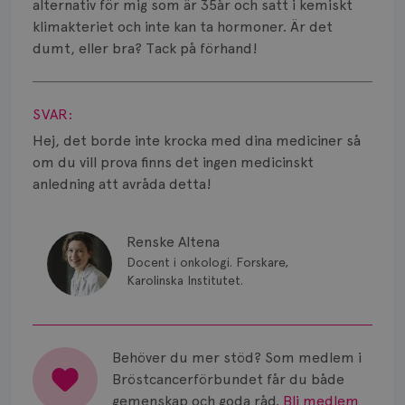
Smärta
alternativ för mig som är 35år och satt i kemiskt
klimakteriet och inte kan ta hormoner. Är det
Prognos
dumt, eller bra? Tack på förhand!
Visa svar
Risker
SVAR:
Spridd bröstcancer
Hej, det borde inte krocka med dina mediciner så
Strålning
om du vill prova finns det ingen medicinskt
anledning att avråda detta!
Vätska
Renske Altena
Docent i onkologi. Forskare,
Karolinska Institutet.
Behöver du mer stöd? Som medlem i
Bröstcancerförbundet får du både
gemenskap och goda råd.
Bli medlem