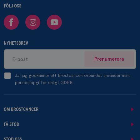
FÖLJ OSS
Facebook
Instagram
Youtube
NYHETSBREV
Prenumerera
Ja, jag godkänner att Bröstcancerförbundet använder mina
personuppgifter enligt
GDPR.
OM BRÖSTCANCER
FÅ STÖD
STÖD OSS