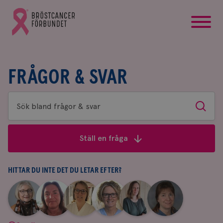
startsida
Gå
till
Bröstcancerförbundets
startsida
FRÅGOR & SVAR
Sök
Sök
bland
frågor
Ställ en fråga
&
svar
HITTAR DU INTE DET DU LETAR EFTER?
|
|
|
|
|
|
Aina
Anne
Fredrika
Jeanette
Maria
Yvette
Johnsson
Andersson
Killander
Bäcklund
Edegran
Andersson