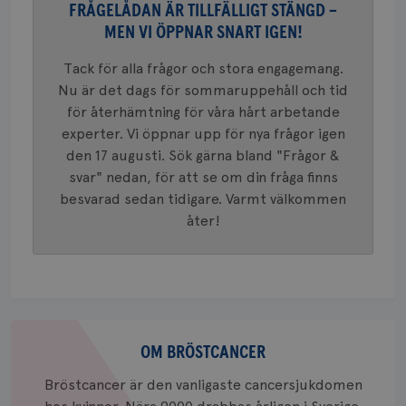
37
minut
cookie s
4 veck
FRÅGELÅDAN ÄR TILLFÄLLIGT STÄNGD –
Google A
mönster
MEN VI ÖPPNAR SNART IGEN!
innehåll
identite
eller we
Tack för alla frågor och stora engagemang.
sig till.
Nu är det dags för sommaruppehåll och tid
_gat-ka
att beg
för återhämtning för våra hårt arbetande
som regi
webbpla
experter. Vi öppnar upp för nya frågor igen
trafikvo
den 17 augusti. Sök gärna bland "Frågor &
_ga
1 år 1
Detta c
Google LLC
svar" nedan, för att se om din fråga finns
månad
associe
.brostcancerforbundet.se
__Secure-ROLLOUT_TOKEN
.youtube.com
5
Universal
månad
besvarad sedan tidigare. Varmt välkommen
en vikti
4 veck
Googles
åter!
analystj
VISITOR_INFO1_LIVE
5
Google LLC
används 
månad
.youtube.com
unika a
4 veck
tilldela
generer
klientid
i varje 
webbpla
Om
att berä
session
bröstcancer
OM BRÖSTCANCER
för
webbpla
Bröstcancer är den vanligaste cancersjukdomen
_ga_W8VXKBRK9Y
.brostcancerforbundet.se
1 år 1
Denna c