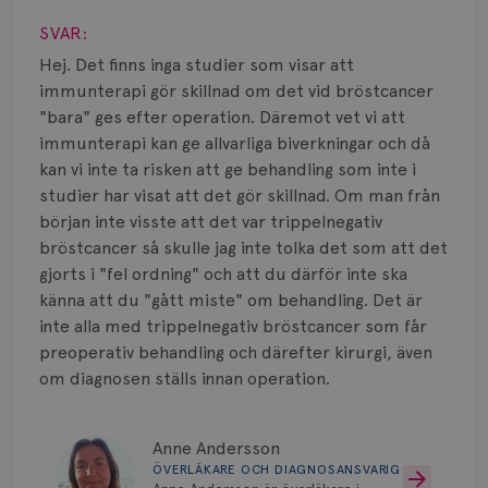
Smärta
SVAR:
Prognos
Hej. Det finns inga studier som visar att
immunterapi gör skillnad om det vid bröstcancer
Risker
"bara" ges efter operation. Däremot vet vi att
immunterapi kan ge allvarliga biverkningar och då
Spridd bröstcancer
kan vi inte ta risken att ge behandling som inte i
Strålning
studier har visat att det gör skillnad. Om man från
början inte visste att det var trippelnegativ
Vätska
bröstcancer så skulle jag inte tolka det som att det
gjorts i "fel ordning" och att du därför inte ska
känna att du "gått miste" om behandling. Det är
inte alla med trippelnegativ bröstcancer som får
preoperativ behandling och därefter kirurgi, även
om diagnosen ställs innan operation.
Anne Andersson
ÖVERLÄKARE OCH DIAGNOSANSVARIG