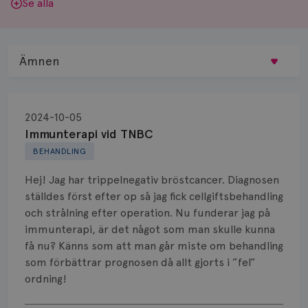
Se alla
Ämnen
Behandling
2024-10-05
Biopsi
Immunterapi vid TNBC
BEHANDLING
Biverkningar
Hej! Jag har trippelnegativ bröstcancer. Diagnosen
Bröstvårta
ställdes först efter op så jag fick cellgiftsbehandling
och strålning efter operation. Nu funderar jag på
Knöl
immunterapi, är det något som man skulle kunna
få nu? Känns som att man går miste om behandling
Läkemedel
som förbättrar prognosen då allt gjorts i ”fel”
Typ av bröstcancer
ordning!
Visa svar