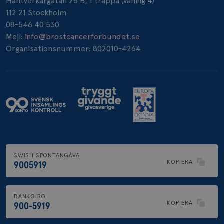
Hantverkargatan 25 B, 1 trappa (våning 4)
112 21 Stockholm
_pin_unauth
1 år
Pinterest Inc.
08-546 40 530
.brostcancerforbundet.se
Mejl:
info@brostcancerforbundet.se
Organisationsnummer: 802010-4264
SWISH SPONTANGÅVA
KOPIERA
9005919
BANKGIRO
KOPIERA
900-5919