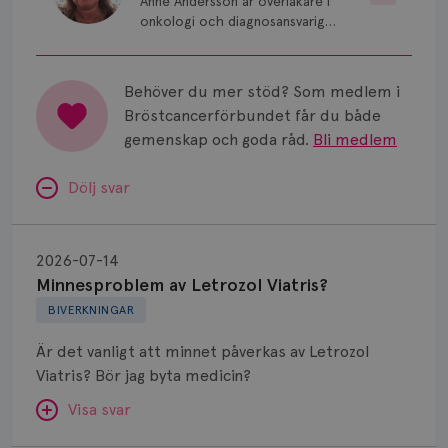
Anne Andersson är överläkare i
onkologi och diagnosansvarig
för bröstcancer vid Norrlands
Universitetssjukhus i Umeå.
Behöver du mer stöd? Som medlem i
Bröstcancerförbundet får du både
gemenskap och goda råd.
Bli medlem
Dölj svar
Minnesproblem
av
2026-07-14
Letrozol
Minnesproblem av Letrozol Viatris?
Viatris?
BIVERKNINGAR
Är det vanligt att minnet påverkas av Letrozol
Viatris? Bör jag byta medicin?
Visa svar