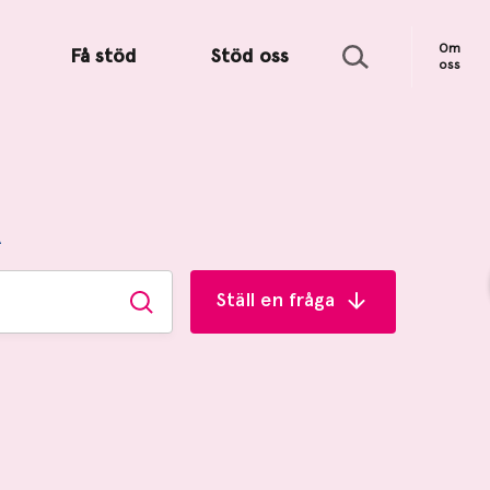
Sök
Om
Få stöd
Stöd oss
oss
R
Ställ en fråga
Sök