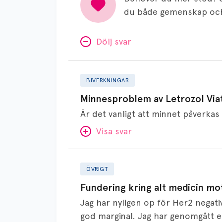
du både gemenskap och
Dölj svar
Minnesproblem
av
BIVERKNINGAR
Letrozol
Minnesproblem av Letrozol Viat
Viatris?
Visa svar
Fundering
SVAR:
kring
ÖVRIGT
alt
Hej. Oavsett vilken hormonsänkan
Fundering kring alt medicin mo
medicin
får så kan en del uppleva negativ 
Jag har nyligen op för Her2 negati
mot
hör om ni kanske kan byta till a
god marginal. Jag har genomgått en