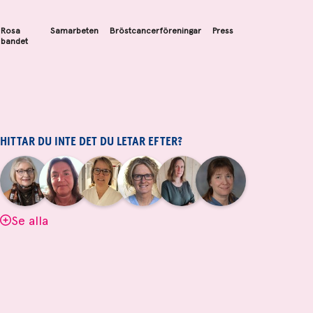
Rosa
Samarbeten
Bröstcancerföreningar
Press
bandet
HITTAR DU INTE DET DU LETAR EFTER?
|
|
|
|
|
|
Aina
Anne
Fredrika
Jeanette
Maria
Yvette
Johnsson
Andersson
Killander
Bäcklund
Edegran
Andersson
Se alla