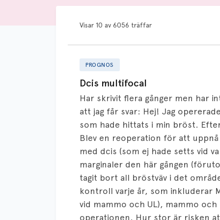
Visar 10 av 6056 träffar
PROGNOS
Dcis multifocal
Har skrivit flera gånger men har in
att jag får svar: Hej! Jag opererad
som hade hittats i min bröst. Efte
Blev en reoperation för att uppnå
med dcis (som ej hade setts vid v
marginaler den här gången (förut
tagit bort all bröstväv i det område
kontroll varje år, som inkluderar
vid mammo och UL), mammo och UL.
operationen. Hur stor är risken a