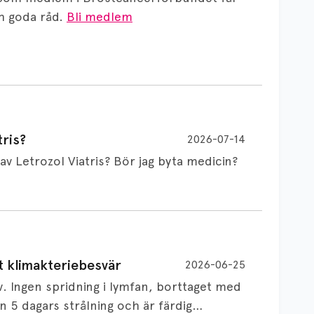
 goda råd.
Bli medlem
ris?
2026-07-14
Är det vanligt att minnet påverkas av Letrozol Viatris? Bör jag byta medicin?
de behandling (men även cytostatika) man
t klimakteriebesvär
2026-06-25
påverkan på minnet. Prata din läkare och
v. Ingen spridning i lymfan, borttaget med
nnat märke eller annan aromatashämmare.
 5 dagars strålning och är färdig