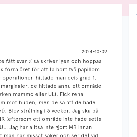
2024-10-09
te fått svar :( så skriver igen och hoppas
es förra året för att ta bort två papillom
r operationen hittade man dcis grad 1.
 marginaler, de hittade ännu ett område
arken mammo eller UL). Fick rena
om mot huden, men de sa att de hade
t). Blev strålning i 3 veckor. Jag ska på
 MR (eftersom ett område inte hade setts
 Jag har alltså inte gjort MR innan
tt man har missat saker och ser det vid