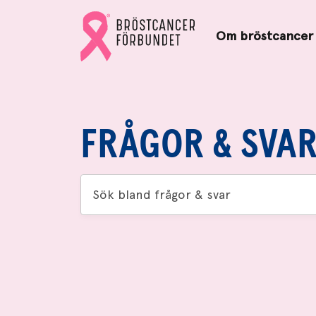
Bröstcancerförbundets
Gå
startsida
Om bröstcancer
till
Bröstcancerförbundets
startsida
FRÅGOR & SVA
Sök
bland
frågor
&
svar