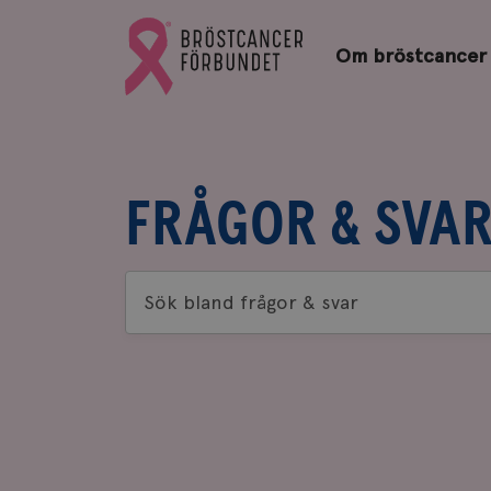
Bröstcancerförbundets
Gå
startsida
Om bröstcancer
till
Bröstcancerförbundets
startsida
FRÅGOR & SVA
Sök
bland
frågor
&
svar