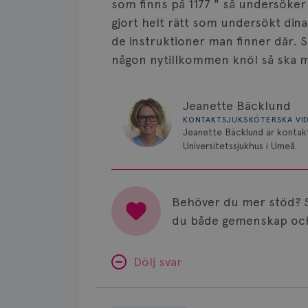
som finns på 1177 " så undersöker 
gjort helt rätt som undersökt din
de instruktioner man finner där. S
någon nytillkommen knöl så ska 
Jeanette Bäcklund
KONTAKTSJUKSKÖTERSKA VI
Jeanette Bäcklund är kontakt
Universitetssjukhus i Umeå.
Behöver du mer stöd? 
du både gemenskap och
Dölj svar
Minnesproblem