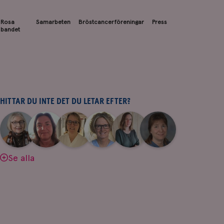
Rosa
Samarbeten
Bröstcancerföreningar
Press
bandet
HITTAR DU INTE DET DU LETAR EFTER?
|
|
|
|
|
|
Aina
Anne
Fredrika
Jeanette
Maria
Yvette
Johnsson
Andersson
Killander
Bäcklund
Edegran
Andersson
Se alla