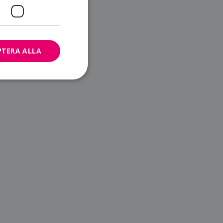
PTERA ALLA
bbplatsen kan inte
ändare.
n är utformad för
av
m-tjänsten för att
 cookie. Det är
banner fungerar