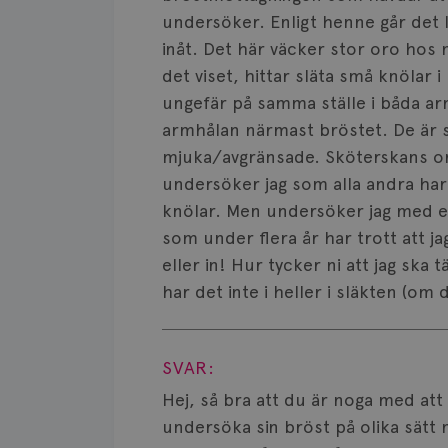
undersöker. Enligt henne går det
inåt. Det här väcker stor oro hos
det viset, hittar släta små knölar 
ungefär på samma ställe i båda ar
armhålan närmast bröstet. De är s
mjuka/avgränsade. Sköterskans or
undersöker jag som alla andra har 
knölar. Men undersöker jag med et
som under flera år har trott att ja
eller in! Hur tycker ni att jag ska
har det inte i heller i släkten (om d
Visa svar
SVAR:
Hej, så bra att du är noga med at
undersöka sin bröst på olika sätt