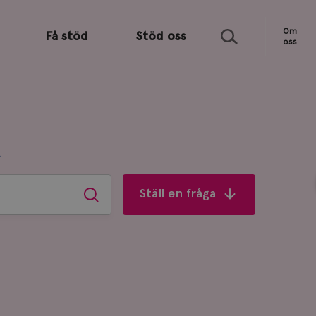
Sök
Om
Få stöd
Stöd oss
oss
R
Ställ en fråga
Sök