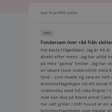
Visar 10 av 6056 träffar
KNÖL
Fundersam över råd från sköte
Hej bästa frågelådan! Jag är 44 å
direkt efter mens. Jag har alltid 
på mina "gamla" knölar. Jag har vid 
en läkare (som undersökte mina br
fynd - som visade sig vara en helt 
bröstmottagningen vid ett annat til
undersöka med två raka fingrar i 
man kan läsa på bland annat Can
har satt griller i mitt huvud är en
bröstmottagningen som hävdar att