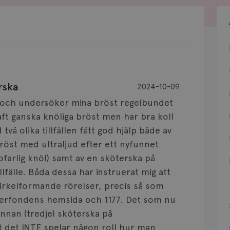
rska
2024-10-09
r och undersöker mina bröst regelbundet
haft ganska knöliga bröst men har bra koll
två olika tillfällen fått god hjälp både av
öst med ultraljud efter ett nyfunnet
ofarlig knöl) samt av en sköterska på
lfälle. Båda dessa har instruerat mig att
cirkelformande rörelser, precis så som
cerfondens hemsida och 1177. Det som nu
 annan (tredje) sköterska på
 det INTE spelar någon roll hur man