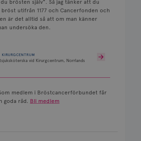
du brösten själv". Så jag tänker att du
a bröst utifrån 1177 och Cancerfonden och
en är det alltid så att om man känner
man undersöka den.
D KIRURGCENTRUM
sjuksköterska vid Kirurgcentrum, Norrlands
Som medlem i Bröstcancerförbundet får
 goda råd.
Bli medlem