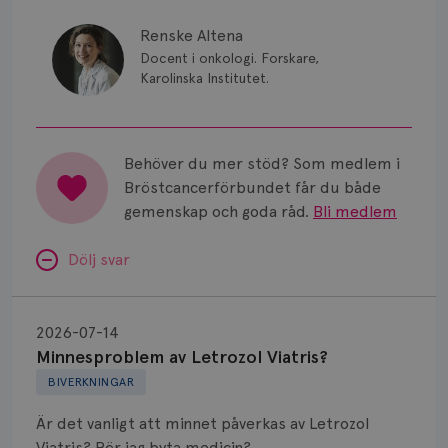
Renske Altena
Docent i onkologi. Forskare,
Karolinska Institutet.
Behöver du mer stöd? Som medlem i
Bröstcancerförbundet får du både
gemenskap och goda råd.
Bli medlem
Dölj svar
Minnesproblem
av
2026-07-14
Letrozol
Minnesproblem av Letrozol Viatris?
Viatris?
BIVERKNINGAR
Är det vanligt att minnet påverkas av Letrozol
Viatris? Bör jag byta medicin?