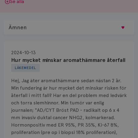
Se alla
Ämnen
Behandling
2024-10-13
Biopsi
Hur mycket minskar aromathämmare återfall
LÄKEMEDEL
Biverkningar
Hej, Jag äter aromathämmare sedan nästan 2 år.
Bröstvårta
Min fundering är hur mycket det minskar risken för
återfall i mitt fall? Har en del problem med ledvärk
Knöl
och torra slemhinnor. Min tumör var enlig
journalen; "AD/CYT Bröst PAD - radikalt op 6 x 4
Läkemedel
mm invasiv duktal cancer NHG2, kolmarkerad.
Typ av bröstcancer
Hormonpositiv med ER 95%, PR 35%, Ki-67 8%,
proliferation (pre op i biopsi 18% proliferation),