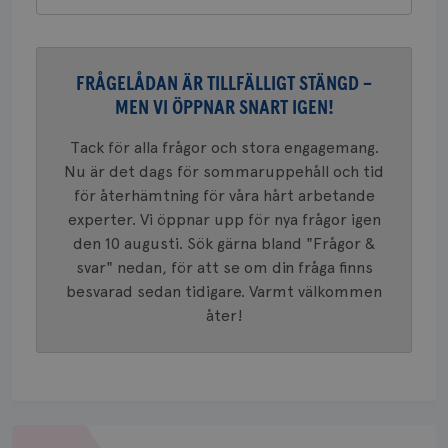
VISITOR_PRIVACY_METADATA
5
YouTube
_gat_UA-1577937-
.brostcancerforbundet.se
1
Detta är
månad
.youtube.com
37
minut
cookie s
4 veck
Google A
mönster
innehåll
FRÅGELÅDAN ÄR TILLFÄLLIGT STÄNGD –
identite
MEN VI ÖPPNAR SNART IGEN!
eller we
sig till.
_gat-ka
Tack för alla frågor och stora engagemang.
att beg
som regi
Nu är det dags för sommaruppehåll och tid
webbpla
trafikvo
för återhämtning för våra hårt arbetande
experter. Vi öppnar upp för nya frågor igen
_ga
1 år 1
Detta c
Google LLC
månad
associe
.brostcancerforbundet.se
__Secure-ROLLOUT_TOKEN
.youtube.com
5
den 10 augusti. Sök gärna bland "Frågor &
Universal
månad
en vikti
svar" nedan, för att se om din fråga finns
4 veck
Googles
besvarad sedan tidigare. Varmt välkommen
analystj
VISITOR_INFO1_LIVE
5
Google LLC
används 
månad
.youtube.com
åter!
unika a
4 veck
tilldela
generer
klientid
i varje 
webbpla
att berä
session
för
Om
webbpla