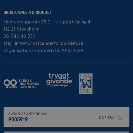
BRÖSTCANCERFÖRBUNDET
Hantverkargatan 25 B, 1 trappa (våning 4)
_pin_unauth
1 år
Pinterest Inc.
.brostcancerforbundet.se
112 21 Stockholm
08-546 40 530
Mejl:
info@brostcancerforbundet.se
Organisationsnummer: 802010-4264
SWISH SPONTANGÅVA
KOPIERA
9005919