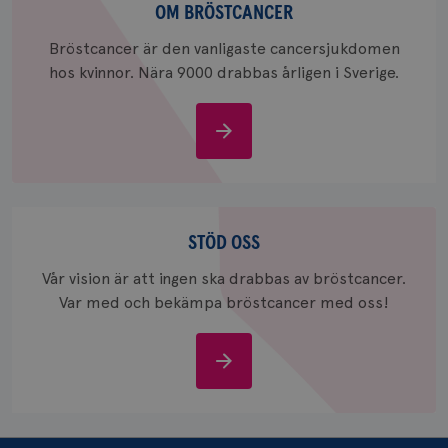
bröstcancer
OM BRÖSTCANCER
_ga_W8VXKBRK9Y
.brostcancerforbundet.se
1 år 1
Denna c
månad
Google A
ar_debug
.pinterest.com
1 år
Bröstcancer är den vanligaste cancersjukdomen
bevara s
hos kvinnor. Nära 9000 drabbas årligen i Sverige.
_gid
1 dag
Denna co
Google LLC
Google A
.brostcancerforbundet.se
och uppd
värde fö
Om
och anvä
bröstcancer
och spår
IDE
1 år
Google LLC
.doubleclick.net
Stöd
oss
STÖD OSS
Vår vision är att ingen ska drabbas av bröstcancer.
Var med och bekämpa bröstcancer med oss!
_gcl_au
3
Google LLC
Stöd
månad
.brostcancerforbundet.se
oss