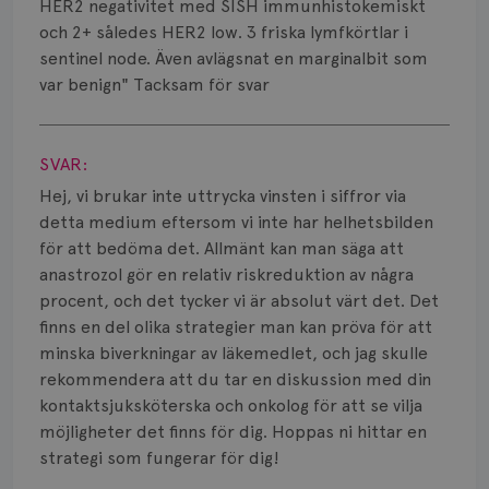
Smärta
HER2 negativitet med SISH immunhistokemiskt
och 2+ således HER2 low. 3 friska lymfkörtlar i
Prognos
sentinel node. Även avlägsnat en marginalbit som
var benign" Tacksam för svar
Risker
Visa svar
Spridd bröstcancer
SVAR:
Strålning
Hej, vi brukar inte uttrycka vinsten i siffror via
detta medium eftersom vi inte har helhetsbilden
Vätska
för att bedöma det. Allmänt kan man säga att
anastrozol gör en relativ riskreduktion av några
procent, och det tycker vi är absolut värt det. Det
finns en del olika strategier man kan pröva för att
minska biverkningar av läkemedlet, och jag skulle
rekommendera att du tar en diskussion med din
kontaktsjuksköterska och onkolog för att se vilja
möjligheter det finns för dig. Hoppas ni hittar en
strategi som fungerar för dig!