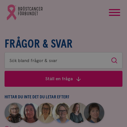
startsida
Gå
till
Bröstcancerförbundets
startsida
FRÅGOR & SVAR
Sök
Sök
bland
frågor
Ställ en fråga
&
svar
HITTAR DU INTE DET DU LETAR EFTER?
|
|
|
|
|
|
Aina
Anne
Fredrika
Jeanette
Maria
Yvette
Johnsson
Andersson
Killander
Bäcklund
Edegran
Andersson