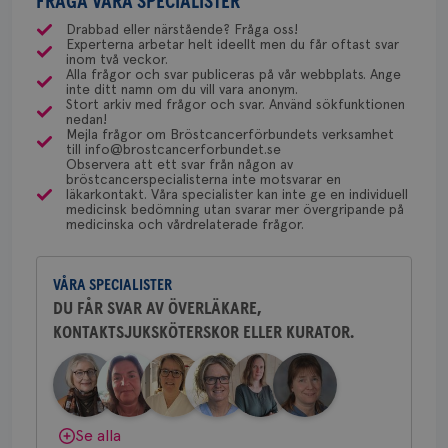
FRÅGA VÅRA SPECIALISTER
gemenskap och goda råd.
Bli medlem
uppskattas!
NU-sjukvården i Uddevalla.
månader
til
olika ställen hur rutinerna ser ut, men ofta är det
4 veckor
web
Drabbad eller närstående? Fråga oss!
för
Experterna arbetar helt ideellt men du får oftast svar
via Klinisk Genetik (på universitetssjukhus) som
Dölj svar
utf
Behöver du mer stöd? Som medlem i
inom två veckor.
en 
dessa prover beställs. Om du vill undersöka detta
Alla frågor och svar publiceras på vår webbplats. Ange
Bröstcancerförbundet får du både
typ
inte ditt namn om du vill vara anonym.
kan du börja med att söka hjälp på vårdcentralen,
på 
gemenskap och goda råd.
Bli medlem
Stort arkiv med frågor och svar. Använd sökfunktionen
som kan skriva remiss till den klinik som är ansvarig
nedan!
CookieScriptConsent
4 veckor
Den
CookieScript
Mejla frågor om Bröstcancerförbundets verksamhet
2 dagar
Coo
.brostcancerforbundet.se
för detta i din region.
till info@brostcancerforbundet.se
Dölj svar
tjä
Observera att ett svar från någon av
ihå
bröstcancerspecialisterna inte motsvarar en
bes
läkarkontakt. Våra specialister kan inte ge en individuell
nöd
Yvette Andersson
Scr
medicinsk bedömning utan svarar mer övergripande på
Google
fun
medicinska och vårdrelaterade frågor.
ÖVERLÄKARE OCH BRÖSTKIRURG
Privacy Policy
Yvette Andersson är överläkare
och bröstkirurg vid Västmanlands
VÅRA SPECIALISTER
sjukhus i Västerås.
DU FÅR SVAR AV ÖVERLÄKARE,
Namn
Leverantör
/
Domän
Utgång
Beskriv
KONTAKTSJUKSKÖTERSKOR ELLER KURATOR.
Behöver du mer stöd? Som medlem i
Bröstcancerförbundet får du både
c_rid
.brostcancerforbundet.se
1 dag
Denna c
Namn
Leverantör
/
Domän
Utgån
att mäta
gemenskap och goda råd.
Bli medlem
postutsk
YSC
Sessi
Google LLC
om mott
.youtube.com
länkar i
konverte
Dölj svar
Se alla
webbpla