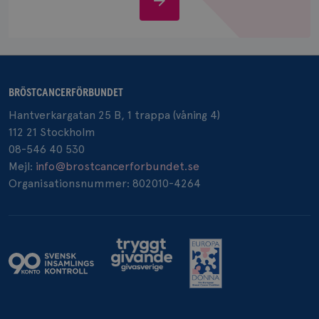
IDE
1 år
Google LLC
.doubleclick.net
oss
BRÖSTCANCERFÖRBUNDET
Hantverkargatan 25 B, 1 trappa (våning 4)
_gcl_au
3
Google LLC
112 21 Stockholm
månad
.brostcancerforbundet.se
08-546 40 530
Mejl:
info@brostcancerforbundet.se
Organisationsnummer: 802010-4264
_pin_unauth
1 år
Pinterest Inc.
.brostcancerforbundet.se