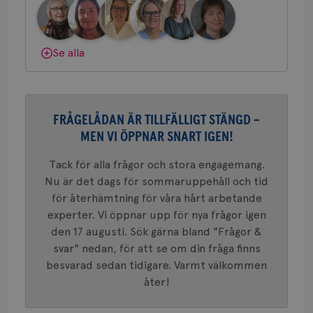
bes
nöd
gemenskap och goda råd.
Bli medlem
Scr
Google
fun
Privacy Policy
Dölj svar
Se alla
Namn
Leverantör
/
Domän
Utgång
Beskriv
FRÅGELÅDAN ÄR TILLFÄLLIGT STÄNGD –
c_rid
.brostcancerforbundet.se
1 dag
Denna c
Namn
Leverantör
/
Domän
Utgån
att mäta
MEN VI ÖPPNAR SNART IGEN!
postutsk
YSC
Sessi
Google LLC
om mott
.youtube.com
Tack för alla frågor och stora engagemang.
länkar i
konverte
Nu är det dags för sommaruppehåll och tid
webbpla
för återhämtning för våra hårt arbetande
VISITOR_PRIVACY_METADATA
5
YouTube
_gat_UA-1577937-
.brostcancerforbundet.se
1
Detta är
månad
.youtube.com
experter. Vi öppnar upp för nya frågor igen
37
minut
cookie s
4 veck
Google A
den 17 augusti. Sök gärna bland "Frågor &
mönster
innehåll
svar" nedan, för att se om din fråga finns
identite
eller we
besvarad sedan tidigare. Varmt välkommen
sig till.
åter!
_gat-ka
att beg
som regi
webbpla