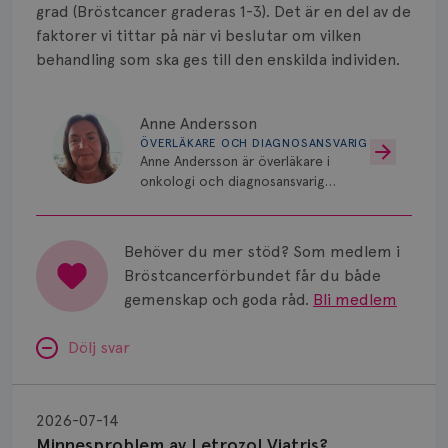
Smärta
grad (Bröstcancer graderas 1-3). Det är en del av de
faktorer vi tittar på när vi beslutar om vilken
Prognos
behandling som ska ges till den enskilda individen.
Risker
Anne Andersson
Spridd bröstcancer
ÖVERLÄKARE OCH DIAGNOSANSVARIG
Anne Andersson är överläkare i
Strålning
onkologi och diagnosansvarig
för bröstcancer vid Norrlands
Vätska
Universitetssjukhus i Umeå.
Behöver du mer stöd? Som medlem i
Bröstcancerförbundet får du både
gemenskap och goda råd.
Bli medlem
Dölj svar
Minnesproblem
av
2026-07-14
Letrozol
Minnesproblem av Letrozol Viatris?