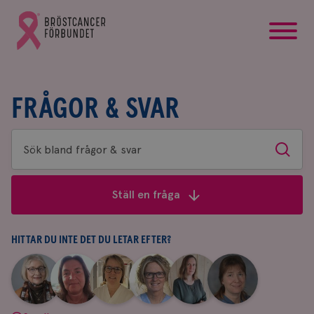
startsida
Gå
till
Bröstcancerförbundets
startsida
FRÅGOR & SVAR
Sök
Sök
bland
frågor
Ställ en fråga
&
svar
HITTAR DU INTE DET DU LETAR EFTER?
|
|
|
|
|
|
Aina
Anne
Fredrika
Jeanette
Maria
Yvette
Johnsson
Andersson
Killander
Bäcklund
Edegran
Andersson