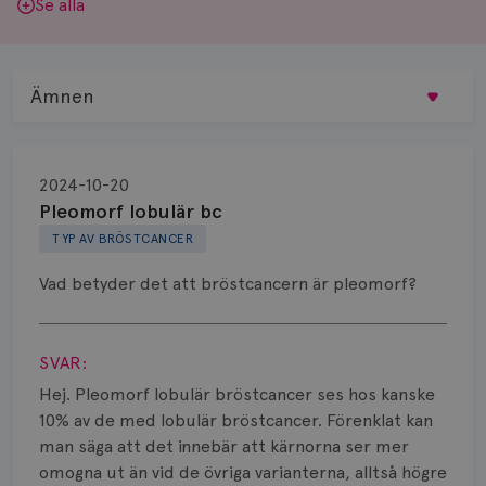
Se alla
Ämnen
Behandling
2024-10-20
Biopsi
Pleomorf lobulär bc
TYP AV BRÖSTCANCER
Biverkningar
Vad betyder det att bröstcancern är pleomorf?
Bröstvårta
Visa svar
Knöl
SVAR:
Läkemedel
Hej. Pleomorf lobulär bröstcancer ses hos kanske
10% av de med lobulär bröstcancer. Förenklat kan
Typ av bröstcancer
man säga att det innebär att kärnorna ser mer
omogna ut än vid de övriga varianterna, alltså högre