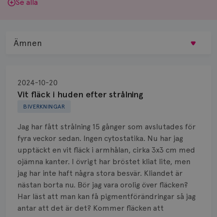
Se alla
Ämnen
Behandling
2024-10-20
Biopsi
Vit fläck i huden efter strålning
BIVERKNINGAR
Biverkningar
Jag har fått strålning 15 gånger som avslutades för
Bröstvårta
fyra veckor sedan. Ingen cytostatika. Nu har jag
upptäckt en vit fläck i armhålan, cirka 3x3 cm med
Knöl
ojämna kanter. I övrigt har bröstet kliat lite, men
jag har inte haft några stora besvär. Kliandet är
Läkemedel
nästan borta nu. Bör jag vara orolig över fläcken?
Typ av bröstcancer
Har läst att man kan få pigmentförändringar så jag
antar att det är det? Kommer fläcken att