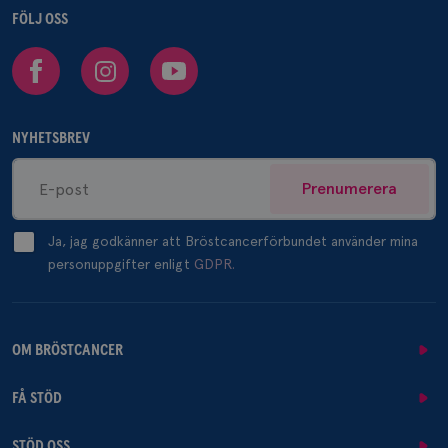
FÖLJ OSS
Facebook
Instagram
Youtube
NYHETSBREV
Prenumerera
Ja, jag godkänner att Bröstcancerförbundet använder mina
personuppgifter enligt
GDPR.
OM BRÖSTCANCER
FÅ STÖD
STÖD OSS