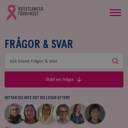
startsida
Gå
till
Bröstcancerförbundets
startsida
FRÅGOR & SVAR
Sök
Sök
bland
frågor
Ställ en fråga
&
svar
HITTAR DU INTE DET DU LETAR EFTER?
|
|
|
|
|
|
Aina
Anne
Fredrika
Jeanette
Maria
Yvette
Johnsson
Andersson
Killander
Bäcklund
Edegran
Andersson