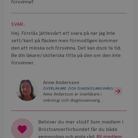
Smärta
försvinna?
Visa svar
Prognos
SVAR:
Risker
Hej. Förstås jättesvårt att svara på när jag inte
sett/känt på fläcken men förmodligen kommer
Spridd bröstcancer
den att minska och försvinna. Det kan dock ta tid.
Strålning
Be din läkare/sköterska titta på den om den inte
försvinner.
Vätska
Anne Andersson
ÖVERLÄKARE OCH DIAGNOSANSVARIG
Anne Andersson är överläkare i
onkologi och diagnosansvarig
för bröstcancer vid Norrlands
Universitetssjukhus i Umeå.
Behöver du mer stöd? Som medlem i
Bröstcancerförbundet får du både
gemenskap och goda råd.
Bli medlem