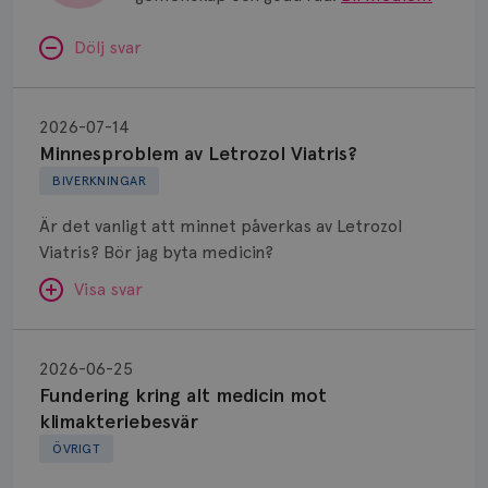
Dölj svar
Minnesproblem
av
2026-07-14
Letrozol
Minnesproblem av Letrozol Viatris?
Viatris?
BIVERKNINGAR
Är det vanligt att minnet påverkas av Letrozol
Viatris? Bör jag byta medicin?
Visa svar
Fundering
kring
SVAR:
2026-06-25
alt
Fundering kring alt medicin mot
Hej. Oavsett vilken hormonsänkande behandling
medicin
klimakteriebesvär
(men även cytostatika) man får så kan en del
mot
ÖVRIGT
uppleva negativ påverkan på minnet. Prata din
klimakteriebesvär
läkare och hör om ni kanske kan byta till annat