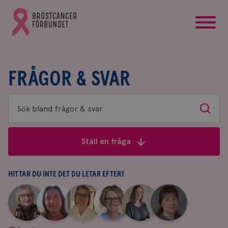
startsida
Gå
till
Bröstcancerförbundets
startsida
FRÅGOR & SVAR
Sök
Sök
bland
frågor
Ställ en fråga
&
svar
HITTAR DU INTE DET DU LETAR EFTER?
|
|
|
|
|
|
Aina
Anne
Fredrika
Jeanette
Maria
Yvette
Johnsson
Andersson
Killander
Bäcklund
Edegran
Andersson