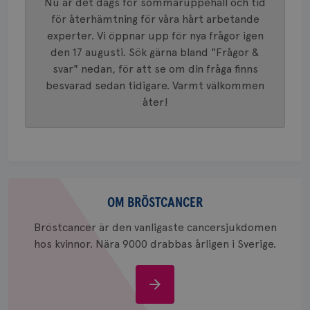
Nu är det dags för sommaruppehåll och tid
identite
eller we
för återhämtning för våra hårt arbetande
sig till.
experter. Vi öppnar upp för nya frågor igen
_gat-ka
att beg
den 17 augusti. Sök gärna bland "Frågor &
som regi
webbpla
svar" nedan, för att se om din fråga finns
trafikvo
besvarad sedan tidigare. Varmt välkommen
_ga
1 år 1
Detta c
Google LLC
åter!
månad
associe
.brostcancerforbundet.se
__Secure-ROLLOUT_TOKEN
.youtube.com
5
Universal
månad
en vikti
4 veck
Googles
analystj
VISITOR_INFO1_LIVE
5
Google LLC
används 
månad
.youtube.com
unika a
4 veck
tilldela
generer
Om
klientid
bröstcancer
OM BRÖSTCANCER
i varje 
webbpla
att berä
Bröstcancer är den vanligaste cancersjukdomen
session
för
hos kvinnor. Nära 9000 drabbas årligen i Sverige.
webbpla
_ga_W8VXKBRK9Y
.brostcancerforbundet.se
1 år 1
Denna c
månad
Google A
Om
ar_debug
.pinterest.com
1 år
bevara s
bröstcancer
_gid
1 dag
Denna co