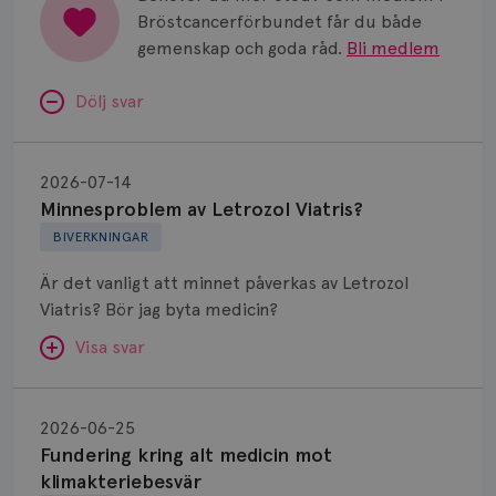
Bröstcancerförbundet får du både
gemenskap och goda råd.
Bli medlem
Dölj svar
Minnesproblem
av
2026-07-14
Letrozol
Minnesproblem av Letrozol Viatris?
Viatris?
BIVERKNINGAR
Är det vanligt att minnet påverkas av Letrozol
Viatris? Bör jag byta medicin?
Visa svar
Fundering
kring
SVAR:
2026-06-25
alt
Fundering kring alt medicin mot
Hej. Oavsett vilken hormonsänkande behandling
medicin
klimakteriebesvär
(men även cytostatika) man får så kan en del