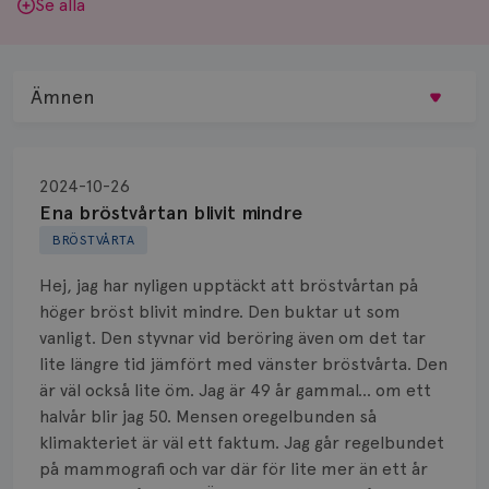
Se alla
Ämnen
Behandling
2024-10-26
Biopsi
Ena bröstvårtan blivit mindre
BRÖSTVÅRTA
Biverkningar
Hej, jag har nyligen upptäckt att bröstvårtan på
Bröstvårta
höger bröst blivit mindre. Den buktar ut som
vanligt. Den styvnar vid beröring även om det tar
Knöl
lite längre tid jämfört med vänster bröstvårta. Den
är väl också lite öm. Jag är 49 år gammal... om ett
Läkemedel
halvår blir jag 50. Mensen oregelbunden så
Typ av bröstcancer
klimakteriet är väl ett faktum. Jag går regelbundet
på mammografi och var där för lite mer än ett år