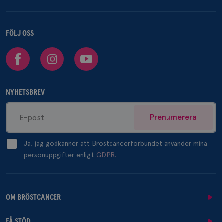
FÖLJ OSS
Facebook
Instagram
Youtube
NYHETSBREV
Prenumerera
Ja, jag godkänner att Bröstcancerförbundet använder mina
personuppgifter enligt
GDPR.
OM BRÖSTCANCER
FÅ STÖD