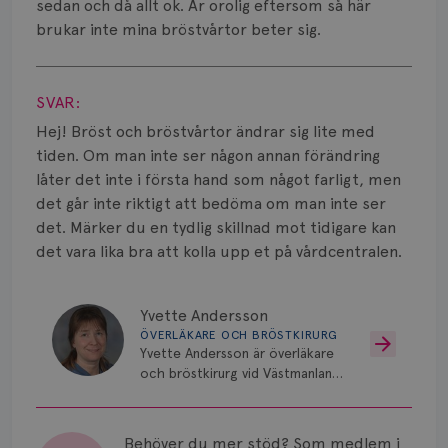
Smärta
sedan och då allt ok. Är orolig eftersom så här
brukar inte mina bröstvårtor beter sig.
Prognos
Visa svar
Risker
SVAR:
Hej! Bröst och bröstvårtor ändrar sig lite med
Spridd bröstcancer
tiden. Om man inte ser någon annan förändring
Strålning
låter det inte i första hand som något farligt, men
det går inte riktigt att bedöma om man inte ser
Vätska
det. Märker du en tydlig skillnad mot tidigare kan
det vara lika bra att kolla upp et på vårdcentralen.
Yvette Andersson
ÖVERLÄKARE OCH BRÖSTKIRURG
Yvette Andersson är överläkare
och bröstkirurg vid Västmanlands
sjukhus i Västerås.
Behöver du mer stöd? Som medlem i