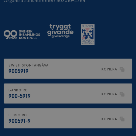
Organisationsnummer: 802010-4264
.brostcancerforbundet.se
SWISH SPONTANGÅVA
KOPIERA
9005919
BANKGIRO
KOPIERA
900-5919
PLUSGIRO
KOPIERA
900591-9