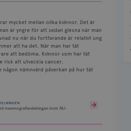
rar mycket mellan olika kvinnor. Det är
 man är yngre för att sedan glesna när man
vävnad nu när du fortfarande är relativt ung
kommer att ha det. När man har tät
rare att bedöma. Kvinnor som har tät
 risk att utveckla cancer.
e någon nämnvärd påverkan på hur tät
DELNINGEN
 vid mammografiavdelningen inom NU-