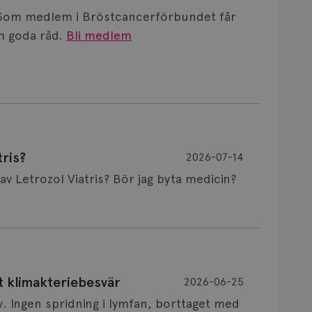
Som medlem i Bröstcancerförbundet får
 goda råd.
Bli medlem
ris?
2026-07-14
Är det vanligt att minnet påverkas av Letrozol Viatris? Bör jag byta medicin?
de behandling (men även cytostatika) man
t klimakteriebesvär
2026-06-25
påverkan på minnet. Prata din läkare och
v. Ingen spridning i lymfan, borttaget med