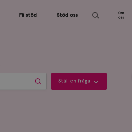
Sök
Om
Få stöd
Stöd oss
oss
R
Ställ en fråga
Sök