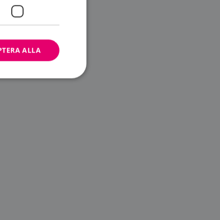
PTERA ALLA
bbplatsen kan inte
ändare.
n är utformad för
av
m-tjänsten för att
 cookie. Det är
banner fungerar