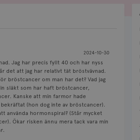
2024-10-30
nad. Jag har precis fyllt 40 och har nyss
r det att jag har relativt tät bröstvävnad.
 för bröstcancer om man har det? Vad jag
 min släkt som har haft bröstcancer,
ncer. Kanske att min farmor hade
 bekräftat (hon dog inte av bröstcancer).
 att använda hormonspiral? (Står mycket
cer). Ökar risken ännu mera tack vara min
r.