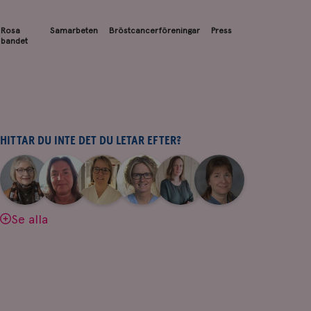
Rosa
Samarbeten
Bröstcancerföreningar
Press
bandet
HITTAR DU INTE DET DU LETAR EFTER?
|
|
|
|
|
|
Aina
Anne
Fredrika
Jeanette
Maria
Yvette
Johnsson
Andersson
Killander
Bäcklund
Edegran
Andersson
Se alla