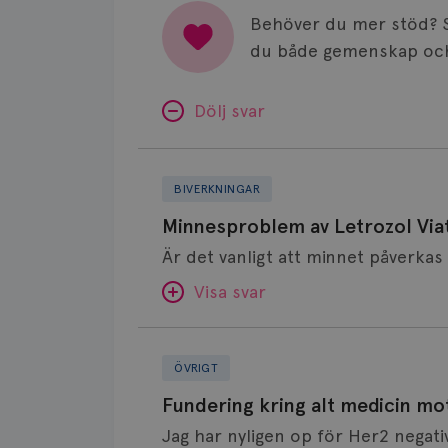
Behöver du mer stöd? 
du både gemenskap och
Dölj svar
Minnesproblem
av
BIVERKNINGAR
Letrozol
Minnesproblem av Letrozol Viat
Viatris?
Visa svar
Fundering
SVAR:
kring
ÖVRIGT
alt
Hej. Oavsett vilken hormonsänkan
Fundering kring alt medicin mo
medicin
får så kan en del uppleva negativ 
Jag har nyligen op för Her2 negati