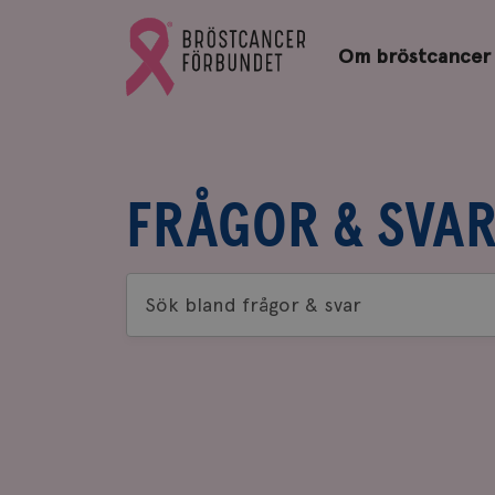
Bröstcancerförbundets
Gå
startsida
Om bröstcancer
till
Bröstcancerförbundets
startsida
FRÅGOR & SVA
Sök
bland
frågor
&
svar