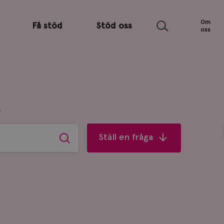
Sök
Om
Få stöd
Stöd oss
oss
R
Ställ en fråga
Sök