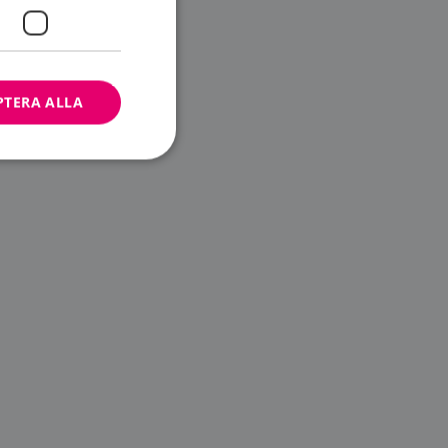
PTERA ALLA
bbplatsen kan inte
ändare.
n är utformad för
av
m-tjänsten för att
 cookie. Det är
banner fungerar