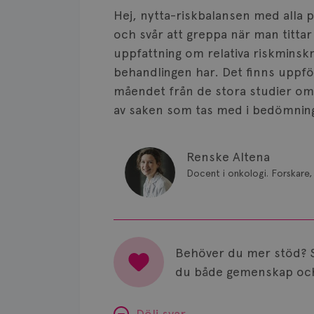
Hej, nytta-riskbalansen med alla 
och svår att greppa när man titta
uppfattning om relativa riskminskn
behandlingen har. Det finns uppföl
måendet från de stora studier om
av saken som tas med i bedömning 
Renske Altena
Docent i onkologi. Forskare, 
Behöver du mer stöd? 
du både gemenskap och
Dölj svar