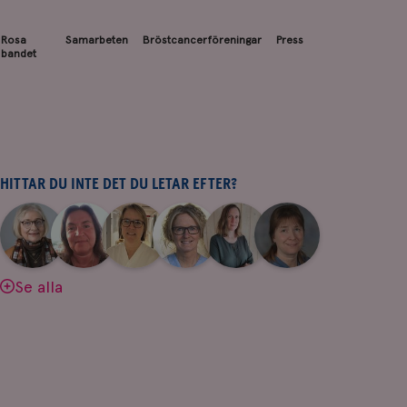
Rosa
Samarbeten
Bröstcancerföreningar
Press
bandet
HITTAR DU INTE DET DU LETAR EFTER?
|
|
|
|
|
|
Aina
Anne
Fredrika
Jeanette
Maria
Yvette
Johnsson
Andersson
Killander
Bäcklund
Edegran
Andersson
Se alla