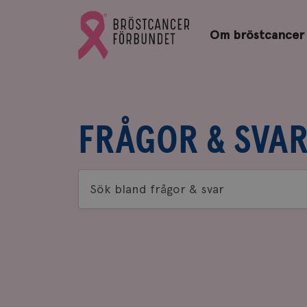
Bröstcancerförbundets
Gå
startsida
Om bröstcancer
till
Bröstcancerförbundets
startsida
FRÅGOR & SVA
Sök
bland
frågor
&
svar