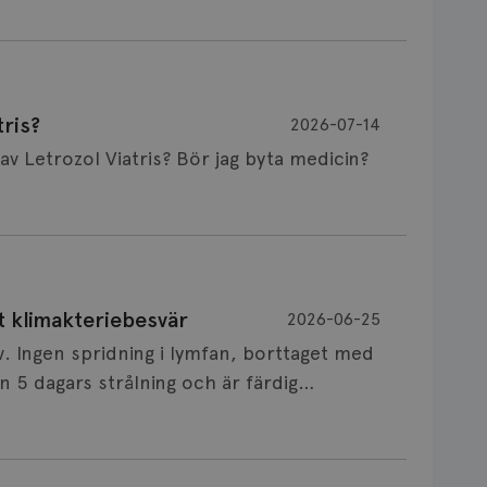
ris?
2026-07-14
Är det vanligt att minnet påverkas av Letrozol Viatris? Bör jag byta medicin?
de behandling (men även cytostatika) man
t klimakteriebesvär
2026-06-25
påverkan på minnet. Prata din läkare och
v. Ingen spridning i lymfan, borttaget med
nnat märke eller annan aromatashämmare.
 5 dagars strålning och är färdig
s först, för att se att besvären blir
 sin vårdgivare som har all information om
allningar, nedstämdhet, humörskiftnigar.
v till östrogenet mot