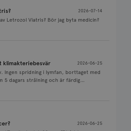
ris?
2026-07-14
Är det vanligt att minnet påverkas av Letrozol Viatris? Bör jag byta medicin?
de behandling (men även cytostatika) man
t klimakteriebesvär
2026-06-25
påverkan på minnet. Prata din läkare och
v. Ingen spridning i lymfan, borttaget med
nnat märke eller annan aromatashämmare.
 5 dagars strålning och är färdig
s först, för att se att besvären blir
 sin vårdgivare som har all information om
allningar, nedstämdhet, humörskiftnigar.
v till östrogenet mot
älp mot klimakteriebesvär, hur bra den
cer?
2026-06-25
NSVARIG
 mellan individer. Jag tänker att de olika