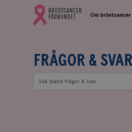
Bröstcancerförbundets
Gå
startsida
Om bröstcancer
till
Bröstcancerförbundets
startsida
FRÅGOR & SVA
Sök
bland
frågor
&
svar