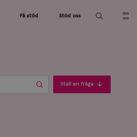
Sök
Om
Få stöd
Stöd oss
oss
R
Ställ en fråga
Sök