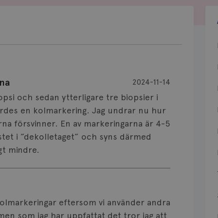
nna
2024-11-14
psi och sedan ytterligare tre biopsier i
jordes en kolmarkering. Jag undrar nu hur
arna försvinner. En av markeringarna är 4-5
stet i ”dekolletaget” och syns därmed
igt mindre.
kolmarkeringar eftersom vi använder andra
men som jag har uppfattat det tror jag att