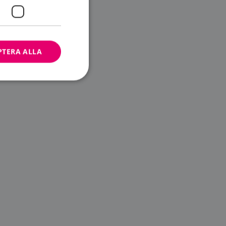
PTERA ALLA
bbplatsen kan inte
ändare.
n är utformad för
av
m-tjänsten för att
 cookie. Det är
banner fungerar