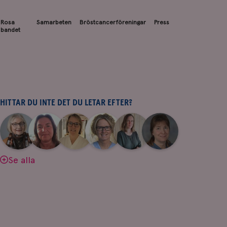
Rosa
Samarbeten
Bröstcancerföreningar
Press
bandet
HITTAR DU INTE DET DU LETAR EFTER?
|
|
|
|
|
|
Aina
Anne
Fredrika
Jeanette
Maria
Yvette
Johnsson
Andersson
Killander
Bäcklund
Edegran
Andersson
Se alla