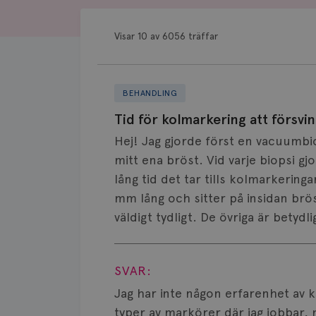
Visar 10 av 6056 träffar
BEHANDLING
Tid för kolmarkering att försvi
Hej! Jag gjorde först en vacuumbio
mitt ena bröst. Vid varje biopsi g
lång tid det tar tills kolmarkering
mm lång och sitter på insidan brö
väldigt tydligt. De övriga är betydl
Visa svar
SVAR:
Jag har inte någon erfarenhet av 
typer av markörer där jag jobbar, 