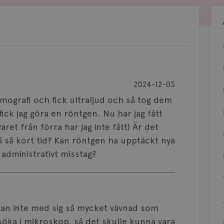
2024-12-03
mografi och fick ultraljud och så tog dem
ick jag göra en röntgen. Nu har jag fått
svaret från förra har jag inte fått) Är det
på så kort tid? Kan röntgen ha upptäckt nya
 administrativt misstag?
man inte med sig så mycket vävnad som
öka i mikroskop, så det skulle kunna vara