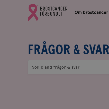
Bröstcancerförbundets
Gå
startsida
Om bröstcancer
till
Bröstcancerförbundets
startsida
FRÅGOR & SVA
Sök
bland
frågor
&
svar