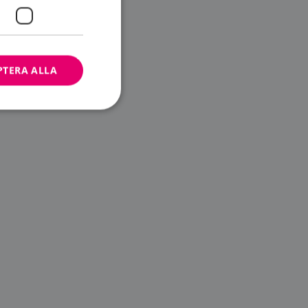
PTERA ALLA
bbplatsen kan inte
ändare.
n är utformad för
av
m-tjänsten för att
 cookie. Det är
banner fungerar