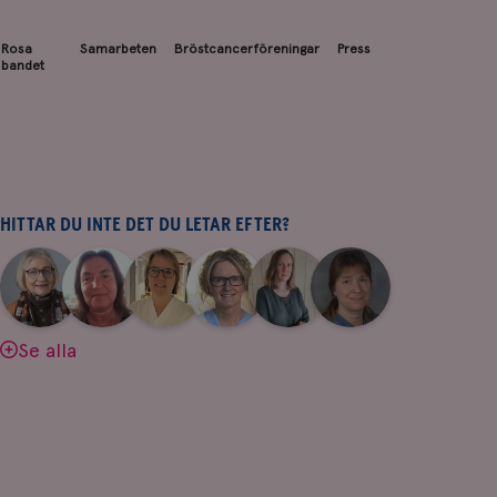
Rosa
Samarbeten
Bröstcancerföreningar
Press
bandet
HITTAR DU INTE DET DU LETAR EFTER?
|
|
|
|
|
|
Aina
Anne
Fredrika
Jeanette
Maria
Yvette
Johnsson
Andersson
Killander
Bäcklund
Edegran
Andersson
Se alla