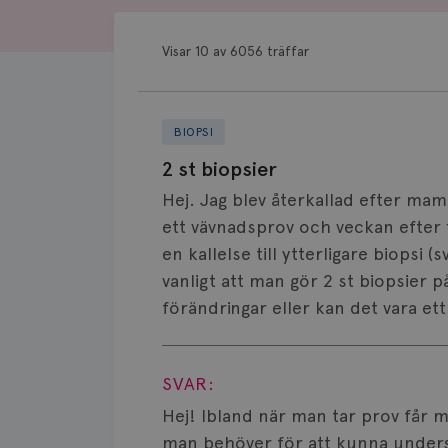
Visar 10 av 6056 träffar
BIOPSI
2 st biopsier
Hej. Jag blev återkallad efter mam
ett vävnadsprov och veckan efter f
en kallelse till ytterligare biopsi (
vanligt att man gör 2 st biopsier 
förändringar eller kan det vara ett
Visa svar
SVAR:
Hej! Ibland när man tar prov får 
man behöver för att kunna unders