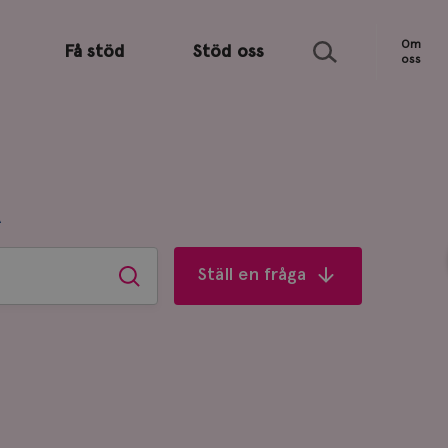
Sök
Om
Få stöd
Stöd oss
oss
R
Ställ en fråga
Sök