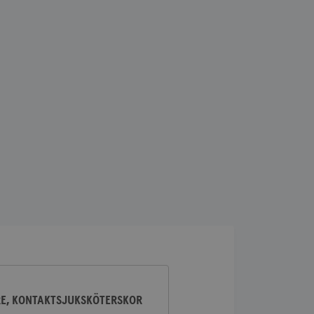
lick och utför
ren använder
am som
n han besökte
lick och utför
ren använder
am som
n han besökte
ifierar och känner
tad reklam.
RE, KONTAKTSJUKSKÖTERSKOR