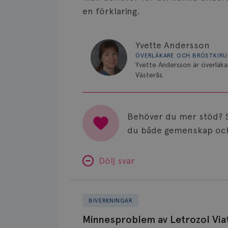
en förklaring.
Yvette Andersson
ÖVERLÄKARE OCH BRÖSTKIR
Yvette Andersson är överläka
Västerås.
Behöver du mer stöd? 
du både gemenskap och
Dölj svar
Minnesproblem
av
BIVERKNINGAR
Letrozol
Minnesproblem av Letrozol Viat
Viatris?