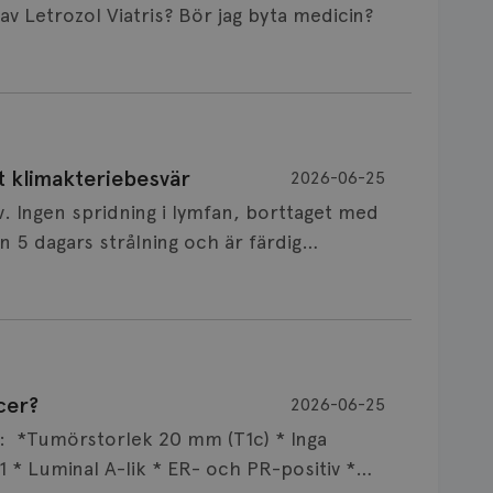
Är det vanligt att minnet påverkas av Letrozol Viatris? Bör jag byta medicin?
de behandling (men även cytostatika) man
t klimakteriebesvär
2026-06-25
påverkan på minnet. Prata din läkare och
v. Ingen spridning i lymfan, borttaget med
nnat märke eller annan aromatashämmare.
 5 dagars strålning och är färdig
s först, för att se att besvären blir
 sin vårdgivare som har all information om
allningar, nedstämdhet, humörskiftnigar.
v till östrogenet mot
älp mot klimakteriebesvär, hur bra den
cer?
2026-06-25
NSVARIG
 mellan individer. Jag tänker att de olika
 i onkologi och diagnosansvarig för
ar: *Tumörstorlek 20 mm (T1c) * Inga
x att svettningar kan leda till sömnbesvär
versitetssjukhus i Umeå.
 * Luminal A-lik * ER- och PR-positiv *
umörskiftningar osv. Jag rekommenderar