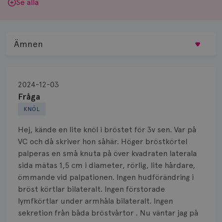
Se alla
Ämnen
Behandling
2024-12-03
Biopsi
Fråga
KNÖL
Biverkningar
Hej, kände en lite knöl i bröstet för 3v sen. Var på
Bröstvårta
VC och då skriver hon såhär. Höger bröstkörtel
palperas en små knuta på över kvadraten laterala
Knöl
sida mätas 1,5 cm i diameter, rörlig, lite hårdare,
ömmande vid palpationen. Ingen hudförändring i
Läkemedel
bröst körtlar bilateralt. Ingen förstorade
Typ av bröstcancer
lymfkörtlar under armhåla bilateralt. Ingen
sekretion från båda bröstvårtor . Nu väntar jag på