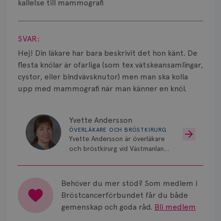
Smärta
kallelse till mammografi
Visa svar
Prognos
SVAR:
Risker
Hej! Din läkare har bara beskrivit det hon känt. De
flesta knölar är ofarliga (som tex vätskeansamlingar,
Spridd bröstcancer
cystor, eller bindvävsknutor) men man ska kolla
Strålning
upp med mammografi när man känner en knöl.
Vätska
Yvette Andersson
ÖVERLÄKARE OCH BRÖSTKIRURG
Yvette Andersson är överläkare
och bröstkirurg vid Västmanlands
sjukhus i Västerås.
Behöver du mer stöd? Som medlem i
Bröstcancerförbundet får du både
gemenskap och goda råd.
Bli medlem