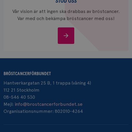
oss
STÖD OSS
värde fö
och anvä
och spår
Vår vision är att ingen ska drabbas av bröstcancer.
Var med och bekämpa bröstcancer med oss!
IDE
1 år
Google LLC
.doubleclick.net
Stöd
oss
_gcl_au
3
Google LLC
månad
BRÖSTCANCERFÖRBUNDET
.brostcancerforbundet.se
Hantverkargatan 25 B, 1 trappa (våning 4)
112 21 Stockholm
08-546 40 530
Mejl:
info@brostcancerforbundet.se
Organisationsnummer: 802010-4264
_pin_unauth
1 år
Pinterest Inc.
.brostcancerforbundet.se