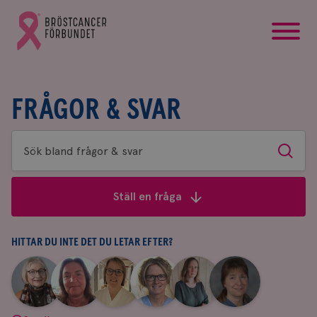
startsida
Gå
till
Bröstcancerförbundets
startsida
FRÅGOR & SVAR
Sök
Sök
bland
frågor
Ställ en fråga
&
svar
HITTAR DU INTE DET DU LETAR EFTER?
|
|
|
|
|
|
Aina
Anne
Fredrika
Jeanette
Maria
Yvette
Johnsson
Andersson
Killander
Bäcklund
Edegran
Andersson