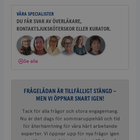
CookieScriptConsent
4 veckor
Den
Yvette Andersson är överläkare
CookieScript
2 dagar
Coo
.brostcancerforbundet.se
och bröstkirurg vid Västmanlands
tjä
VÅRA SPECIALISTER
sjukhus i Västerås.
ihå
bes
DU FÅR SVAR AV ÖVERLÄKARE,
nöd
Scr
Google
KONTAKTSJUKSKÖTERSKOR ELLER KURATOR.
Behöver du mer stöd? Som medlem i
fun
Privacy Policy
Bröstcancerförbundet får du både
gemenskap och goda råd.
Bli medlem
Dölj svar
Se alla
Namn
Leverantör
/
Domän
Utgång
Beskriv
c_rid
.brostcancerforbundet.se
1 dag
Denna c
Namn
Leverantör
/
Domän
Utgån
att mäta
postutsk
YSC
Sessi
Google LLC
om mott
.youtube.com
FRÅGELÅDAN ÄR TILLFÄLLIGT STÄNGD –
länkar i
konverte
MEN VI ÖPPNAR SNART IGEN!
webbpla
VISITOR_PRIVACY_METADATA
5
YouTube
_gat_UA-1577937-
.brostcancerforbundet.se
1
Detta är
Tack för alla frågor och stora engagemang.
månad
.youtube.com
37
minut
cookie s
4 veck
Nu är det dags för sommaruppehåll och tid
Google A
mönster
för återhämtning för våra hårt arbetande
innehåll
identite
experter. Vi öppnar upp för nya frågor igen
eller we