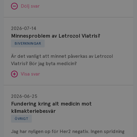
Dölj svar
Minnesproblem
av
2026-07-14
Letrozol
Minnesproblem av Letrozol Viatris?
Viatris?
BIVERKNINGAR
Är det vanligt att minnet påverkas av Letrozol
Viatris? Bör jag byta medicin?
Visa svar
Fundering
kring
SVAR:
2026-06-25
alt
Fundering kring alt medicin mot
Hej. Oavsett vilken hormonsänkande behandling
medicin
klimakteriebesvär
(men även cytostatika) man får så kan en del
mot
ÖVRIGT
uppleva negativ påverkan på minnet. Prata din
klimakteriebesvär
läkare och hör om ni kanske kan byta till annat
Jag har nyligen op för Her2 negativ. Ingen spridning
märke eller annan aromatashämmare. Det kan ofta