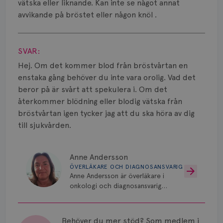
Smärta
vätska eller liknande. Kan inte se något annat
avvikande på bröstet eller någon knöl .
Prognos
Visa svar
Risker
SVAR:
Hej. Om det kommer blod från bröstvårtan en
Spridd bröstcancer
enstaka gång behöver du inte vara orolig. Vad det
Strålning
beror på är svårt att spekulera i. Om det
återkommer blödning eller blodig vätska från
Vätska
bröstvårtan igen tycker jag att du ska höra av dig
till sjukvården.
Anne Andersson
ÖVERLÄKARE OCH DIAGNOSANSVARIG
Anne Andersson är överläkare i
onkologi och diagnosansvarig
för bröstcancer vid Norrlands
Universitetssjukhus i Umeå.
Behöver du mer stöd? Som medlem i