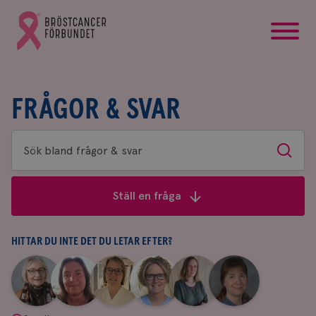
startsida
Gå
till
Bröstcancerförbundets
startsida
FRÅGOR & SVAR
Sök
Sök
bland
frågor
Ställ en fråga
&
svar
HITTAR DU INTE DET DU LETAR EFTER?
|
|
|
|
|
|
Aina
Anne
Fredrika
Jeanette
Maria
Yvette
Johnsson
Andersson
Killander
Bäcklund
Edegran
Andersson