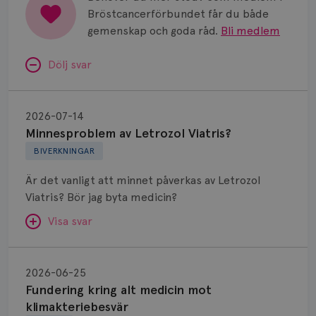
Bröstcancerförbundet får du både
gemenskap och goda råd.
Bli medlem
Dölj svar
Minnesproblem
av
2026-07-14
Letrozol
Minnesproblem av Letrozol Viatris?
Viatris?
BIVERKNINGAR
Är det vanligt att minnet påverkas av Letrozol
Viatris? Bör jag byta medicin?
Visa svar
Fundering
kring
SVAR:
2026-06-25
alt
Fundering kring alt medicin mot
Hej. Oavsett vilken hormonsänkande behandling
medicin
klimakteriebesvär
(men även cytostatika) man får så kan en del