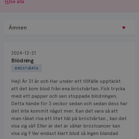
Se alla
Ämnen
Behandling
2024-12-21
Biopsi
Blödning
BRÖSTVÅRTA
Biverkningar
Hej! Är 31 år och Har under ett tillfälle upptäckt
Bröstvårta
att det kom blod från ena bröstvårtan. Fick trycka
med ett papper och sen stoppade blödningen.
Knöl
Detta hände för 3 veckor sedan och sedan dess har
det inte kommit något mer. Kan det vara så att
Läkemedel
man råkat riva ett litet hål på bröstvårtan , kan det
Typ av bröstcancer
visa sig så? Eller är det är såhär bröstcancer kan
visa sig ? Var endast klart blod så ingen blandad