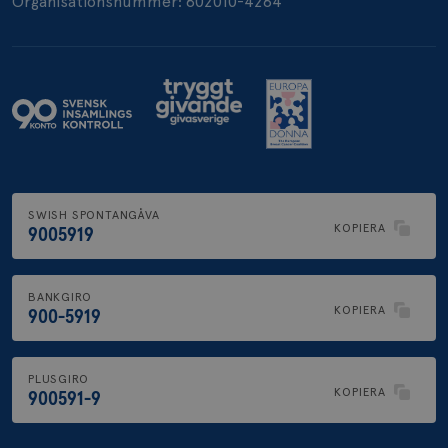
Organisationsnummer: 802010-4264
.brostcancerforbundet.se
SWISH SPONTANGÅVA
KOPIERA
9005919
BANKGIRO
KOPIERA
900-5919
PLUSGIRO
KOPIERA
900591-9