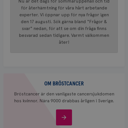
Nu är det dags för sommaruppehåll och tid
identite
eller we
för återhämtning för våra hårt arbetande
sig till.
experter. Vi öppnar upp för nya frågor igen
_gat-ka
att beg
den 17 augusti. Sök gärna bland "Frågor &
som regi
webbpla
svar" nedan, för att se om din fråga finns
trafikvo
besvarad sedan tidigare. Varmt välkommen
_ga
1 år 1
Detta c
Google LLC
åter!
månad
associe
.brostcancerforbundet.se
__Secure-ROLLOUT_TOKEN
.youtube.com
5
Universal
månad
en vikti
4 veck
Googles
analystj
VISITOR_INFO1_LIVE
5
Google LLC
används 
månad
.youtube.com
unika a
4 veck
tilldela
generer
Om
klientid
bröstcancer
OM BRÖSTCANCER
i varje 
webbpla
att berä
Bröstcancer är den vanligaste cancersjukdomen
session
för
hos kvinnor. Nära 9000 drabbas årligen i Sverige.
webbpla
_ga_W8VXKBRK9Y
.brostcancerforbundet.se
1 år 1
Denna c
månad
Google A
Om
ar_debug
.pinterest.com
1 år
bevara s
bröstcancer
_gid
1 dag
Denna co