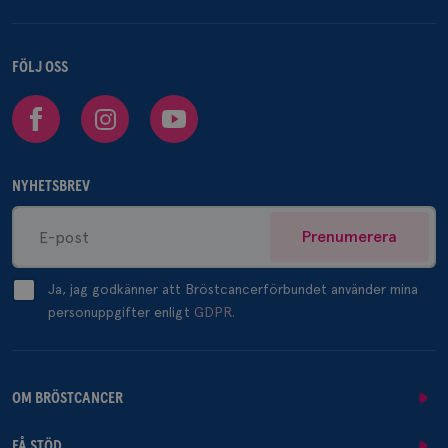
FÖLJ OSS
Facebook
Instagram
Youtube
NYHETSBREV
Prenumerera
Ja, jag godkänner att Bröstcancerförbundet använder mina
personuppgifter enligt
GDPR.
OM BRÖSTCANCER
FÅ STÖD