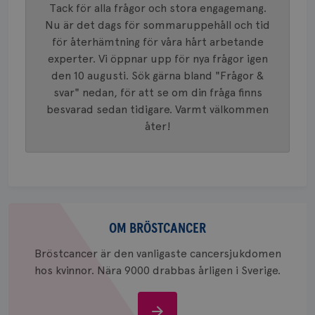
VISITOR_INFO1_LIVE
5
Google LLC
Tack för alla frågor och stora engagemang.
används 
månad
.youtube.com
unika a
4 veck
Nu är det dags för sommaruppehåll och tid
tilldela
generer
för återhämtning för våra hårt arbetande
klientid
experter. Vi öppnar upp för nya frågor igen
i varje 
webbpla
den 10 augusti. Sök gärna bland "Frågor &
att berä
session
svar" nedan, för att se om din fråga finns
för
webbpla
besvarad sedan tidigare. Varmt välkommen
åter!
_ga_W8VXKBRK9Y
.brostcancerforbundet.se
1 år 1
Denna c
månad
Google A
ar_debug
.pinterest.com
1 år
bevara s
_gid
1 dag
Denna co
Google LLC
Google A
.brostcancerforbundet.se
och uppd
värde fö
och anvä
Om
och spår
bröstcancer
OM BRÖSTCANCER
IDE
1 år
Google LLC
.doubleclick.net
Bröstcancer är den vanligaste cancersjukdomen
hos kvinnor. Nära 9000 drabbas årligen i Sverige.
Om