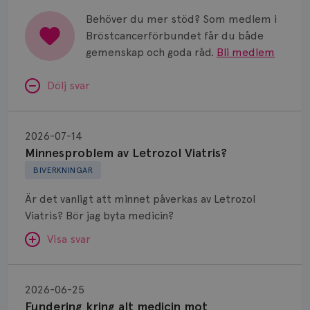
Behöver du mer stöd? Som medlem i
Bröstcancerförbundet får du både
gemenskap och goda råd.
Bli medlem
Dölj svar
Minnesproblem
av
2026-07-14
Letrozol
Minnesproblem av Letrozol Viatris?
Viatris?
BIVERKNINGAR
Är det vanligt att minnet påverkas av Letrozol
Viatris? Bör jag byta medicin?
Visa svar
Fundering
kring
SVAR:
2026-06-25
alt
Fundering kring alt medicin mot
Hej. Oavsett vilken hormonsänkande behandling