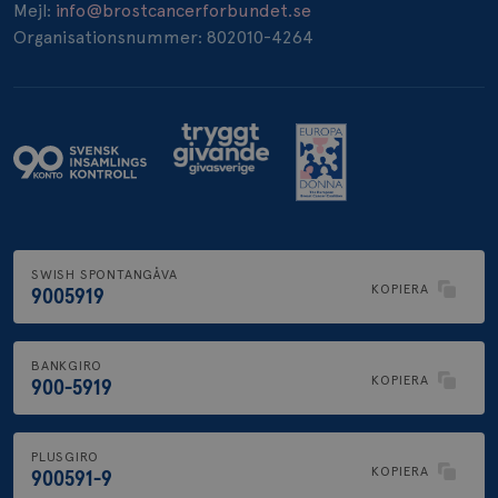
Mejl:
info@brostcancerforbundet.se
Organisationsnummer: 802010-4264
SWISH SPONTANGÅVA
KOPIERA
9005919
BANKGIRO
KOPIERA
900-5919
PLUSGIRO
KOPIERA
900591-9