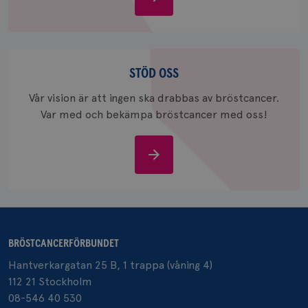
bröstcancer
_gcl_au
3
Google LLC
månad
.brostcancerforbundet.se
Stöd
oss
STÖD OSS
Vår vision är att ingen ska drabbas av bröstcancer.
Var med och bekämpa bröstcancer med oss!
Stöd
_pin_unauth
1 år
Pinterest Inc.
oss
.brostcancerforbundet.se
BRÖSTCANCERFÖRBUNDET
Hantverkargatan 25 B, 1 trappa (våning 4)
112 21 Stockholm
08-546 40 530