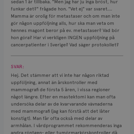
Smärta
sedan 1 år tillbaka. "Men jag har ju inga bröst, hur
funkar det?" frågade hon. "Vet ej" var svaret....
Prognos
Mamma är orolig för metastaser och om man inte
gör någon uppföljning alls, hur ska man veta om
Risker
hennes magont beror på ev. metastaser? Vad bör
hon göra? Har vi verkligen INGEN uppföljning på
Spridd bröstcancer
cancerpatienter i Sverige? Vad säger protokollet?
Strålning
Visa svar
Vätska
SVAR:
Hej. Det stämmer att vi inte har någon riktad
uppföljning, annat än årskontroller med
mammografi de första 5 åren, i vissa regioner
något längre. Efter en mastektomi kan man ofta
undersöka delar av de kvarvarande vävnaderna
med mammografi (jag kan förstå att det låter
konstigt). Man får ofta också med delar av
armhålan. I vårdprogrammet rekommenderas inga
andra röntgen- eller tumörmarkörskontroller då