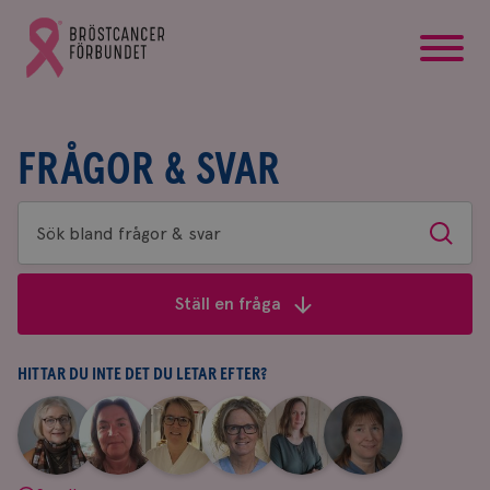
startsida
Gå
till
Bröstcancerförbundets
startsida
FRÅGOR & SVAR
Sök
Sök
bland
frågor
Ställ en fråga
&
svar
HITTAR DU INTE DET DU LETAR EFTER?
|
|
|
|
|
|
Aina
Anne
Fredrika
Jeanette
Maria
Yvette
Johnsson
Andersson
Killander
Bäcklund
Edegran
Andersson