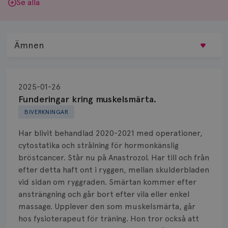
Se alla
Ämnen
Behandling
2025-01-26
Biopsi
Funderingar kring muskelsmärta.
BIVERKNINGAR
Biverkningar
Har blivit behandlad 2020-2021 med operationer,
Bröstvårta
cytostatika och strålning för hormonkänslig
bröstcancer. Står nu på Anastrozol. Har till och från
Knöl
efter detta haft ont i ryggen, mellan skulderbladen
vid sidan om ryggraden. Smärtan kommer efter
Läkemedel
ansträngning och går bort efter vila eller enkel
Typ av bröstcancer
massage. Upplever den som muskelsmärta, går
hos fysioterapeut för träning. Hon tror också att