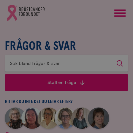
startsida
Gå
till
Bröstcancerförbundets
startsida
FRÅGOR & SVAR
Sök
Sök
bland
frågor
Ställ en fråga
&
svar
HITTAR DU INTE DET DU LETAR EFTER?
|
|
|
|
|
|
Aina
Anne
Fredrika
Jeanette
Maria
Yvette
Johnsson
Andersson
Killander
Bäcklund
Edegran
Andersson