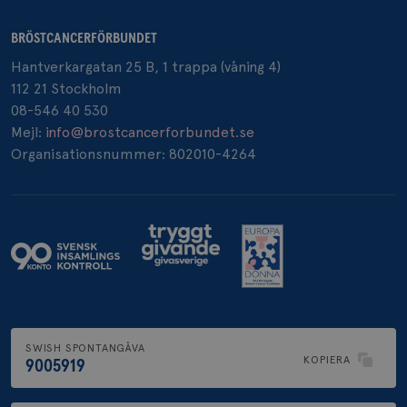
BRÖSTCANCERFÖRBUNDET
Hantverkargatan 25 B, 1 trappa (våning 4)
_pin_unauth
1 år
Pinterest Inc.
.brostcancerforbundet.se
112 21 Stockholm
08-546 40 530
Mejl:
info@brostcancerforbundet.se
Organisationsnummer: 802010-4264
SWISH SPONTANGÅVA
KOPIERA
9005919