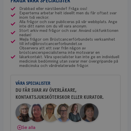
FRÅGA VÅRA SPECIALISTER
gemenskap och goda råd.
Bli medlem
uppskattas!
NU-sjukvården i Uddevalla.
månader
til
olika ställen hur rutinerna ser ut, men ofta är det
4 veckor
web
Drabbad eller närstående? Fråga oss!
för
Experterna arbetar helt ideellt men du får oftast svar
via Klinisk Genetik (på universitetssjukhus) som
Dölj svar
utf
Behöver du mer stöd? Som medlem i
inom två veckor.
en 
dessa prover beställs. Om du vill undersöka detta
Alla frågor och svar publiceras på vår webbplats. Ange
Bröstcancerförbundet får du både
typ
inte ditt namn om du vill vara anonym.
kan du börja med att söka hjälp på vårdcentralen,
på 
gemenskap och goda råd.
Bli medlem
Stort arkiv med frågor och svar. Använd sökfunktionen
som kan skriva remiss till den klinik som är ansvarig
nedan!
CookieScriptConsent
4 veckor
Den
CookieScript
Mejla frågor om Bröstcancerförbundets verksamhet
2 dagar
Coo
.brostcancerforbundet.se
för detta i din region.
till info@brostcancerforbundet.se
Dölj svar
tjä
Observera att ett svar från någon av
ihå
bröstcancerspecialisterna inte motsvarar en
bes
läkarkontakt. Våra specialister kan inte ge en individuell
nöd
Yvette Andersson
Scr
medicinsk bedömning utan svarar mer övergripande på
Google
fun
medicinska och vårdrelaterade frågor.
ÖVERLÄKARE OCH BRÖSTKIRURG
Privacy Policy
Yvette Andersson är överläkare
och bröstkirurg vid Västmanlands
VÅRA SPECIALISTER
sjukhus i Västerås.
DU FÅR SVAR AV ÖVERLÄKARE,
Namn
Leverantör
/
Domän
Utgång
Beskriv
KONTAKTSJUKSKÖTERSKOR ELLER KURATOR.
Behöver du mer stöd? Som medlem i
Bröstcancerförbundet får du både
c_rid
.brostcancerforbundet.se
1 dag
Denna c
Namn
Leverantör
/
Domän
Utgån
att mäta
gemenskap och goda råd.
Bli medlem
postutsk
YSC
Sessi
Google LLC
om mott
.youtube.com
länkar i
konverte
Dölj svar
Se alla
webbpla