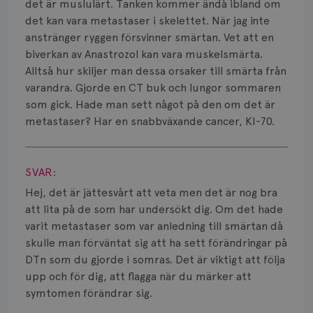
Smärta
det är muslulärt. Tanken kommer ändå ibland om
det kan vara metastaser i skelettet. När jag inte
Prognos
anstränger ryggen försvinner smärtan. Vet att en
biverkan av Anastrozol kan vara muskelsmärta.
Risker
Alltså hur skiljer man dessa orsaker till smärta från
varandra. Gjorde en CT buk och lungor sommaren
Spridd bröstcancer
som gick. Hade man sett något på den om det är
metastaser? Har en snabbväxande cancer, KI-70.
Strålning
Visa svar
Vätska
SVAR:
Hej, det är jättesvårt att veta men det är nog bra
att lita på de som har undersökt dig. Om det hade
varit metastaser som var anledning till smärtan då
skulle man förväntat sig att ha sett förändringar på
DTn som du gjorde i somras. Det är viktigt att följa
upp och för dig, att flagga när du märker att
symtomen förändrar sig.