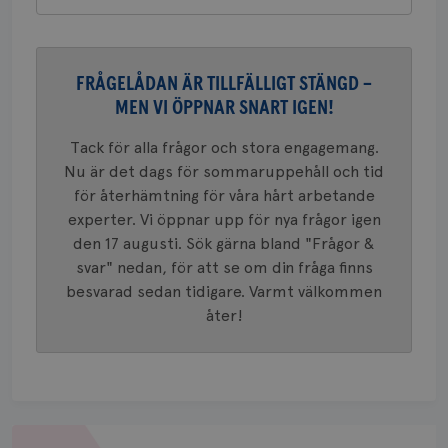
VISITOR_PRIVACY_METADATA
5
YouTube
_gat_UA-1577937-
.brostcancerforbundet.se
1
Detta är
månad
.youtube.com
37
minut
cookie s
4 veck
Google A
mönster
innehåll
FRÅGELÅDAN ÄR TILLFÄLLIGT STÄNGD –
identite
MEN VI ÖPPNAR SNART IGEN!
eller we
sig till.
_gat-ka
Tack för alla frågor och stora engagemang.
att beg
som regi
Nu är det dags för sommaruppehåll och tid
webbpla
trafikvo
för återhämtning för våra hårt arbetande
experter. Vi öppnar upp för nya frågor igen
_ga
1 år 1
Detta c
Google LLC
månad
associe
.brostcancerforbundet.se
__Secure-ROLLOUT_TOKEN
.youtube.com
5
den 17 augusti. Sök gärna bland "Frågor &
Universal
månad
en vikti
svar" nedan, för att se om din fråga finns
4 veck
Googles
besvarad sedan tidigare. Varmt välkommen
analystj
VISITOR_INFO1_LIVE
5
Google LLC
används 
månad
.youtube.com
åter!
unika a
4 veck
tilldela
generer
klientid
i varje 
webbpla
att berä
session
för
Om
webbpla