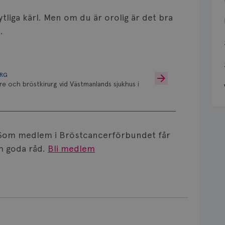
tliga kärl. Men om du är orolig är det bra
.
URG
re och bröstkirurg vid Västmanlands sjukhus i
Som medlem i Bröstcancerförbundet får
 goda råd.
Bli medlem