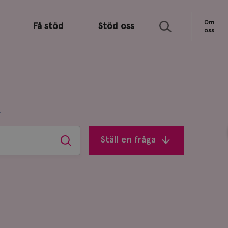
Sök
Om
Få stöd
Stöd oss
oss
R
Ställ en fråga
Sök