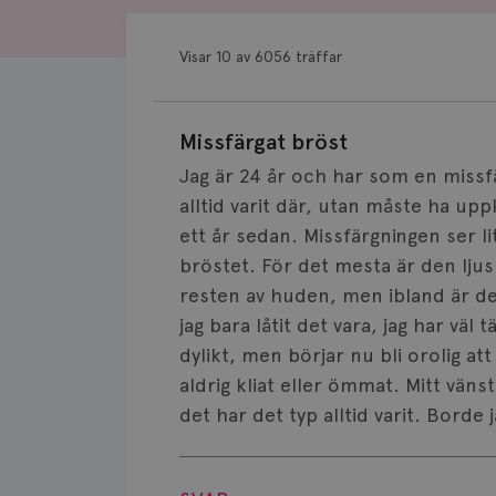
Visar 10 av 6056 träffar
Missfärgat bröst
Jag är 24 år och har som en missfä
alltid varit där, utan måste ha u
ett år sedan. Missfärgningen ser li
bröstet. För det mesta är den ljus
resten av huden, men ibland är de
jag bara låtit det vara, jag har väl 
dylikt, men börjar nu bli orolig at
aldrig kliat eller ömmat. Mitt väns
det har det typ alltid varit. Borde 
Visa svar