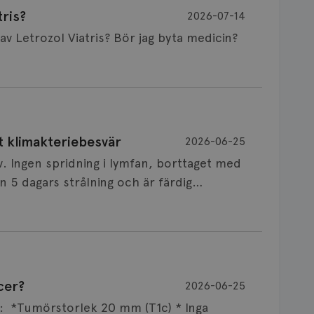
ris?
2026-07-14
Är det vanligt att minnet påverkas av Letrozol Viatris? Bör jag byta medicin?
de behandling (men även cytostatika) man
t klimakteriebesvär
2026-06-25
påverkan på minnet. Prata din läkare och
v. Ingen spridning i lymfan, borttaget med
nnat märke eller annan aromatashämmare.
 5 dagars strålning och är färdig
s först, för att se att besvären blir
 sin vårdgivare som har all information om
allningar, nedstämdhet, humörskiftnigar.
v till östrogenet mot
älp mot klimakteriebesvär, hur bra den
cer?
2026-06-25
NSVARIG
 mellan individer. Jag tänker att de olika
 i onkologi och diagnosansvarig för
ar: *Tumörstorlek 20 mm (T1c) * Inga