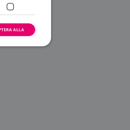
PTERA ALLA
bbplatsen kan inte
ändare.
n är utformad för
av
m-tjänsten för att
 cookie. Det är
banner fungerar