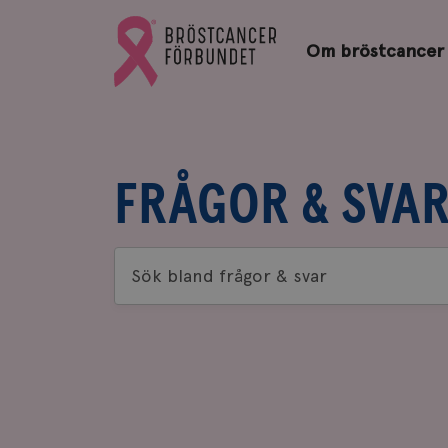
Bröstcancerförbundets
Gå
startsida
Om bröstcancer
till
Bröstcancerförbundets
startsida
FRÅGOR & SVA
Sök
bland
frågor
&
svar