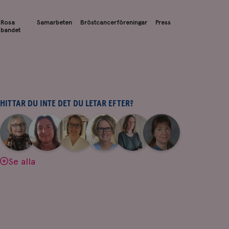
Rosa
Samarbeten
Bröstcancerföreningar
Press
bandet
HITTAR DU INTE DET DU LETAR EFTER?
|
|
|
|
|
|
Aina
Anne
Fredrika
Jeanette
Maria
Yvette
Johnsson
Andersson
Killander
Bäcklund
Edegran
Andersson
Se alla