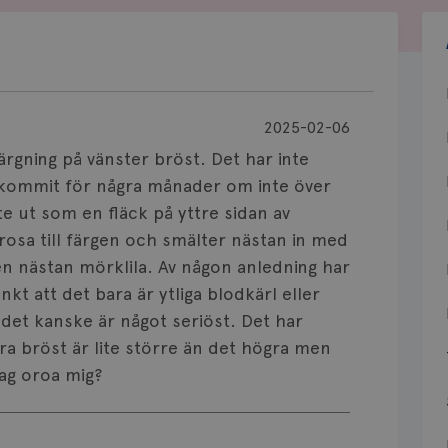
2025-02-06
rgning på vänster bröst. Det har inte
ppkommit för några månader om inte över
te ut som en fläck på yttre sidan av
rosa till färgen och smälter nästan in med
n nästan mörklila. Av någon anledning har
tänkt att det bara är ytliga blodkärl eller
t det kanske är något seriöst. Det har
tra bröst är lite större än det högra men
jag oroa mig?