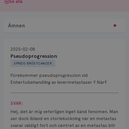
Se alla
Ämnen
Behandling
2025-02-08
Biopsi
Pseudoprogression
SPRIDD BRÖSTCANCER
Biverkningar
Förekommer pseudoprogression vid
Bröstvårta
Enhertubehandling av levermetastaser ? När?
Knöl
Visa svar
SVAR:
Läkemedel
Hej, det är mig veterligen inget känd fenomen. Man
Typ av bröstcancer
ser dock ibland en storleksökning när en metastas
svarar väldigt fort och centret av en metastas blir