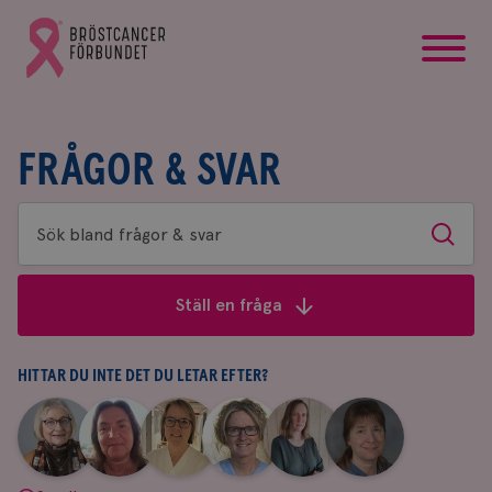
startsida
Gå
till
Bröstcancerförbundets
startsida
FRÅGOR & SVAR
Sök
Sök
bland
frågor
Ställ en fråga
&
svar
HITTAR DU INTE DET DU LETAR EFTER?
|
|
|
|
|
|
Aina
Anne
Fredrika
Jeanette
Maria
Yvette
Johnsson
Andersson
Killander
Bäcklund
Edegran
Andersson