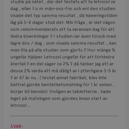
Smärta
studie på nätet , där det testats att ta letrozol va
dag , eller t o m mån-ons-fre. och enl den studien
Prognos
visade det typ samma resultat , då halveringstiden
låg på 3-4 dagar stod det. Min fråga , är det någon
Risker
som rekommenderats att ta varannan dag för att
lindra biverkningar ? I studien var även försök med
Spridd bröstcancer
lägre dos / dag , som visade samma resultat ...kan
man lita på alla studier som gjorts ? Hur många %
Strålning
ungefär hjälper Letrozol ungefär för att förhindra
Vätska
återfall ? en del säger ca 2% ? då tänker jag att är
dessa 2% värda att må dåligt av i ytterligare 3-5 år
? är 67 år nu . ( testat annat fabrikat, blev inte
bättre) gjorde bentäthetsmätning för 1 år sedan ,
börjar bli benskör troligen av tabletterna , hade
inget på mätningen som gjordes innan start av
letrozol ..
Visa svar
SVAR: