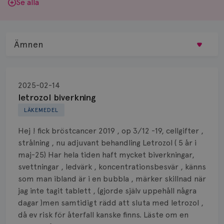
Se alla
Ämnen
Behandling
2025-02-14
Biopsi
letrozol biverkning
LÄKEMEDEL
Biverkningar
Hej ! fick bröstcancer 2019 , op 3/12 -19, cellgifter ,
Bröstvårta
strålning , nu adjuvant behandling Letrozol ( 5 år i
maj-25) Har hela tiden haft mycket biverkningar,
Knöl
svettningar , ledvärk , koncentrationsbesvär , känns
som man ibland är i en bubbla , märker skillnad när
Läkemedel
jag inte tagit tablett , (gjorde själv uppehåll några
Typ av bröstcancer
dagar )men samtidigt rädd att sluta med letrozol ,
då ev risk för återfall kanske finns. Läste om en