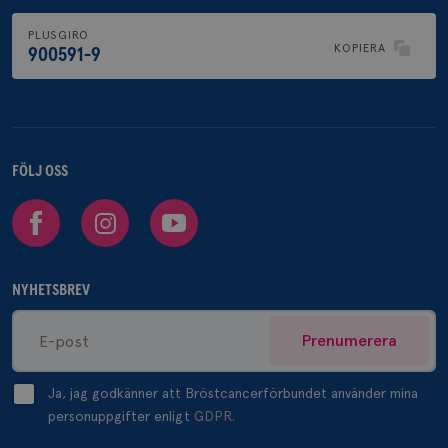
PLUSGIRO
KOPIERA
900591-9
FÖLJ OSS
Facebook
Instagram
Youtube
NYHETSBREV
Prenumerera
Ja, jag godkänner att Bröstcancerförbundet använder mina
personuppgifter enligt
GDPR.