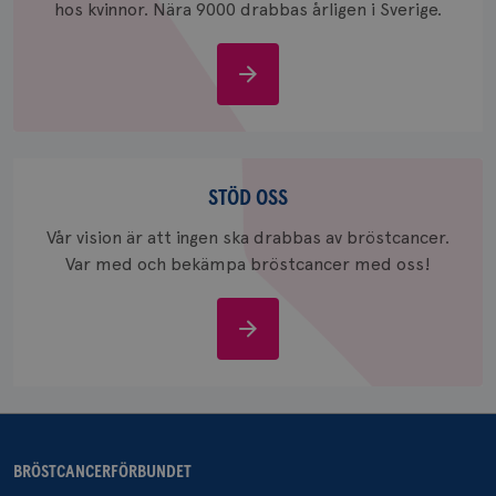
hos kvinnor. Nära 9000 drabbas årligen i Sverige.
Om
bröstcancer
_gcl_au
3
Google LLC
månad
.brostcancerforbundet.se
Stöd
oss
STÖD OSS
Vår vision är att ingen ska drabbas av bröstcancer.
Var med och bekämpa bröstcancer med oss!
_pin_unauth
1 år
Pinterest Inc.
.brostcancerforbundet.se
Stöd
oss
BRÖSTCANCERFÖRBUNDET