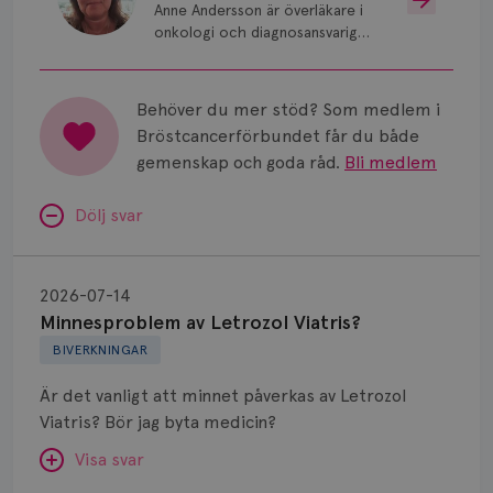
Anne Andersson är överläkare i
onkologi och diagnosansvarig
för bröstcancer vid Norrlands
Universitetssjukhus i Umeå.
Behöver du mer stöd? Som medlem i
Bröstcancerförbundet får du både
gemenskap och goda råd.
Bli medlem
Dölj svar
Minnesproblem
av
2026-07-14
Letrozol
Minnesproblem av Letrozol Viatris?
Viatris?
BIVERKNINGAR
Är det vanligt att minnet påverkas av Letrozol
Viatris? Bör jag byta medicin?
Visa svar