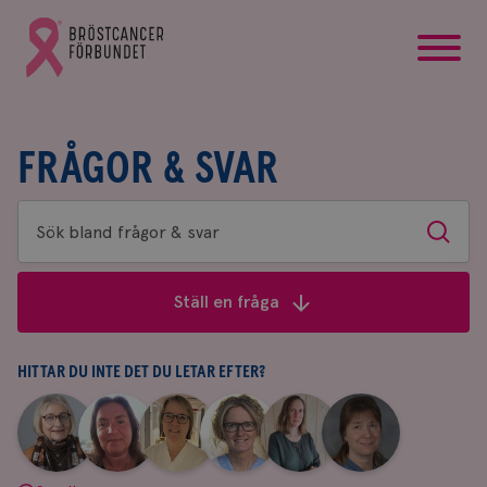
startsida
Gå
till
Bröstcancerförbundets
startsida
FRÅGOR & SVAR
Sök
Sök
bland
frågor
Ställ en fråga
&
svar
HITTAR DU INTE DET DU LETAR EFTER?
|
|
|
|
|
|
Aina
Anne
Fredrika
Jeanette
Maria
Yvette
Johnsson
Andersson
Killander
Bäcklund
Edegran
Andersson