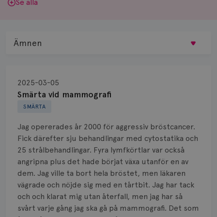
Se alla
Ämnen
Behandling
2025-03-05
Biopsi
Smärta vid mammografi
SMÄRTA
Biverkningar
Jag opererades år 2000 för aggressiv bröstcancer.
Bröstvårta
Fick därefter sju behandlingar med cytostatika och
25 strålbehandlingar. Fyra lymfkörtlar var också
Knöl
angripna plus det hade börjat växa utanför en av
dem. Jag ville ta bort hela bröstet, men läkaren
Läkemedel
vägrade och nöjde sig med en tårtbit. Jag har tack
Typ av bröstcancer
och och klarat mig utan återfall, men jag har så
svårt varje gång jag ska gå på mammografi. Det som