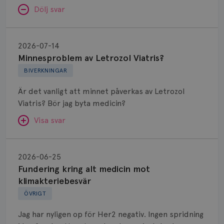
Dölj svar
Minnesproblem
av
2026-07-14
Letrozol
Minnesproblem av Letrozol Viatris?
Viatris?
BIVERKNINGAR
Är det vanligt att minnet påverkas av Letrozol
Viatris? Bör jag byta medicin?
Visa svar
Fundering
kring
SVAR:
2026-06-25
alt
Fundering kring alt medicin mot
Hej. Oavsett vilken hormonsänkande behandling
medicin
klimakteriebesvär
(men även cytostatika) man får så kan en del
mot
ÖVRIGT
uppleva negativ påverkan på minnet. Prata din
klimakteriebesvär
läkare och hör om ni kanske kan byta till annat
Jag har nyligen op för Her2 negativ. Ingen spridning
märke eller annan aromatashämmare. Det kan ofta