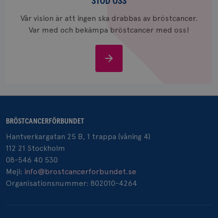
oss
STÖD OSS
_gcl_au
3
Google LLC
månad
.brostcancerforbundet.se
Vår vision är att ingen ska drabbas av bröstcancer.
Var med och bekämpa bröstcancer med oss!
Stöd
oss
_pin_unauth
1 år
Pinterest Inc.
.brostcancerforbundet.se
BRÖSTCANCERFÖRBUNDET
Hantverkargatan 25 B, 1 trappa (våning 4)
112 21 Stockholm
08-546 40 530
Mejl:
info@brostcancerforbundet.se
Organisationsnummer: 802010-4264