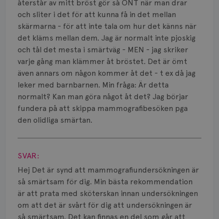
Smärta
återstår av mitt bröst gör så ONT när man drar
och sliter i det för att kunna få in det mellan
Prognos
skärmarna - för att inte tala om hur det känns när
det kläms mellan dem. Jag är normalt inte pjoskig
Risker
och tål det mesta i smärtväg - MEN - jag skriker
varje gång man klämmer åt bröstet. Det är ömt
Spridd bröstcancer
även annars om någon kommer åt det - t ex då jag
leker med barnbarnen. Min fråga: Är detta
Strålning
normalt? Kan man göra något åt det? Jag börjar
Vätska
fundera på att skippa mammografibesöken pga
den olidliga smärtan.
Visa svar
SVAR:
Hej Det är synd att mammografiundersökningen är
så smärtsam för dig. Min bästa rekommendation
är att prata med sköterskan innan undersökningen
om att det är svårt för dig att undersökningen är
så smärtsam. Det kan finnas en del som går att