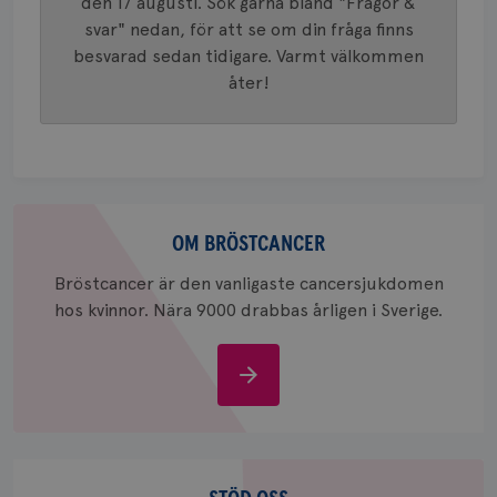
den 17 augusti. Sök gärna bland "Frågor &
generer
klientid
svar" nedan, för att se om din fråga finns
i varje 
webbpla
besvarad sedan tidigare. Varmt välkommen
att berä
åter!
session
för
webbpla
_ga_W8VXKBRK9Y
.brostcancerforbundet.se
1 år 1
Denna c
månad
Google A
ar_debug
.pinterest.com
1 år
bevara s
_gid
1 dag
Denna co
Google LLC
Om
Google A
.brostcancerforbundet.se
och uppd
bröstcancer
OM BRÖSTCANCER
värde fö
och anvä
Bröstcancer är den vanligaste cancersjukdomen
och spår
hos kvinnor. Nära 9000 drabbas årligen i Sverige.
IDE
1 år
Google LLC
.doubleclick.net
Om
bröstcancer
Stöd