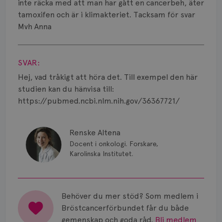
Smärta
inte räcka med att man har gått en cancerbeh, äter
tamoxifen och är i klimakteriet. Tacksam för svar
Prognos
Mvh Anna
Visa svar
Risker
SVAR:
Spridd bröstcancer
Hej, vad tråkigt att höra det. Till exempel den här
Strålning
studien kan du hänvisa till:
https://pubmed.ncbi.nlm.nih.gov/36367721/
Vätska
Renske Altena
Docent i onkologi. Forskare,
Karolinska Institutet.
Behöver du mer stöd? Som medlem i
Bröstcancerförbundet får du både
gemenskap och goda råd.
Bli medlem