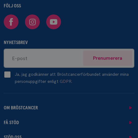
FÖLJ OSS
Facebook
Instagram
Youtube
NYHETSBREV
Prenumerera
Ja, jag godkänner att Bröstcancerförbundet använder mina
personuppgifter enligt
GDPR.
OM BRÖSTCANCER
FÅ STÖD
STÖD OSS