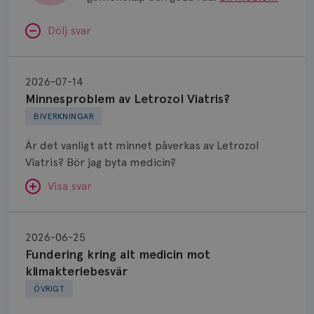
Dölj svar
Minnesproblem
av
2026-07-14
Letrozol
Minnesproblem av Letrozol Viatris?
Viatris?
BIVERKNINGAR
Är det vanligt att minnet påverkas av Letrozol
Viatris? Bör jag byta medicin?
Visa svar
Fundering
kring
SVAR:
2026-06-25
alt
Fundering kring alt medicin mot
Hej. Oavsett vilken hormonsänkande behandling
medicin
klimakteriebesvär
(men även cytostatika) man får så kan en del
mot
ÖVRIGT
uppleva negativ påverkan på minnet. Prata din
klimakteriebesvär
läkare och hör om ni kanske kan byta till annat