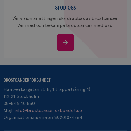
Stöd
och uppd
värde fö
oss
STÖD OSS
och anvä
och spår
Vår vision är att ingen ska drabbas av bröstcancer.
IDE
1 år
Google LLC
Var med och bekämpa bröstcancer med oss!
.doubleclick.net
Stöd
oss
_gcl_au
3
Google LLC
månad
.brostcancerforbundet.se
BRÖSTCANCERFÖRBUNDET
Hantverkargatan 25 B, 1 trappa (våning 4)
112 21 Stockholm
08-546 40 530
Mejl:
info@brostcancerforbundet.se
Organisationsnummer: 802010-4264
_pin_unauth
1 år
Pinterest Inc.
.brostcancerforbundet.se