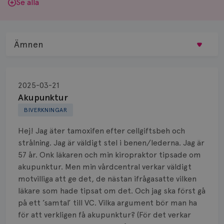
Se alla
Ämnen
Behandling
2025-03-21
Biopsi
Akupunktur
BIVERKNINGAR
Biverkningar
Hej! Jag äter tamoxifen efter cellgiftsbeh och
Bröstvårta
strålning. Jag är väldigt stel i benen/lederna. Jag är
57 år. Onk läkaren och min kiropraktor tipsade om
Knöl
akupunktur. Men min vårdcentral verkar väldigt
motvilliga att ge det, de nästan ifrågasatte vilken
Läkemedel
läkare som hade tipsat om det. Och jag ska först gå
Typ av bröstcancer
på ett ’samtal’ till VC. Vilka argument bör man ha
för att verkligen få akupunktur? (För det verkar