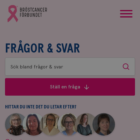
startsida
Gå
till
Bröstcancerförbundets
startsida
FRÅGOR & SVAR
Sök
Sök
bland
frågor
Ställ en fråga
&
svar
HITTAR DU INTE DET DU LETAR EFTER?
|
|
|
|
|
|
Aina
Anne
Fredrika
Jeanette
Maria
Yvette
Johnsson
Andersson
Killander
Bäcklund
Edegran
Andersson