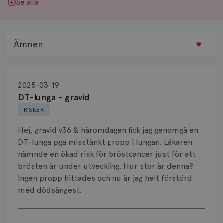
Se alla
Ämnen
Behandling
2025-03-19
Biopsi
DT-lunga - gravid
RISKER
Biverkningar
Hej, gravid v36 & häromdagen fick jag genomgå en
Bröstvårta
DT-lunga pga misstänkt propp i lungan. Läkaren
nämnde en ökad risk för bröstcancer just för att
Knöl
brösten är under utveckling. Hur stor är denna?
Ingen propp hittades och nu är jag helt förstörd
Läkemedel
med dödsångest.
Typ av bröstcancer
Visa svar