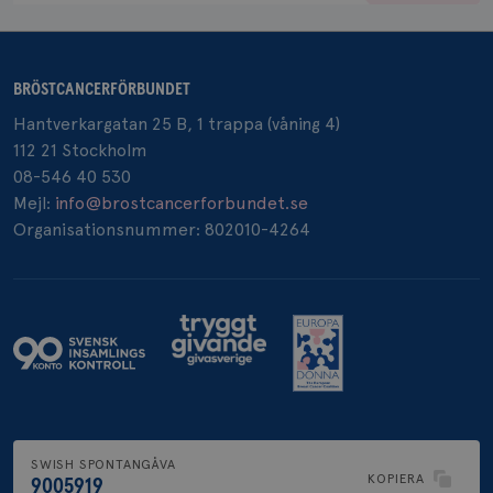
BRÖSTCANCERFÖRBUNDET
_pin_unauth
1 år
Pinterest Inc.
Hantverkargatan 25 B, 1 trappa (våning 4)
.brostcancerforbundet.se
112 21 Stockholm
08-546 40 530
Mejl:
info@brostcancerforbundet.se
Organisationsnummer: 802010-4264
SWISH SPONTANGÅVA
KOPIERA
9005919