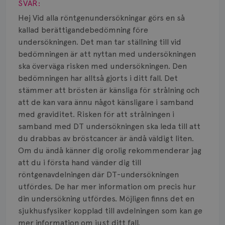
Smärta
SVAR:
Hej Vid alla röntgenundersökningar görs en så
Prognos
kallad berättigandebedömning före
undersökningen. Det man tar ställning till vid
Risker
bedömningen är att nyttan med undersökningen
ska överväga risken med undersökningen. Den
Spridd bröstcancer
bedömningen har alltså gjorts i ditt fall. Det
Strålning
stämmer att brösten är känsliga för strålning och
att de kan vara ännu något känsligare i samband
Vätska
med graviditet. Risken för att strålningen i
samband med DT undersökningen ska leda till att
du drabbas av bröstcancer är ändå väldigt liten.
Om du ändå känner dig orolig rekommenderar jag
att du i första hand vänder dig till
röntgenavdelningen där DT-undersökningen
utfördes. De har mer information om precis hur
din undersökning utfördes. Möjligen finns det en
sjukhusfysiker kopplad till avdelningen som kan ge
mer information om just ditt fall.