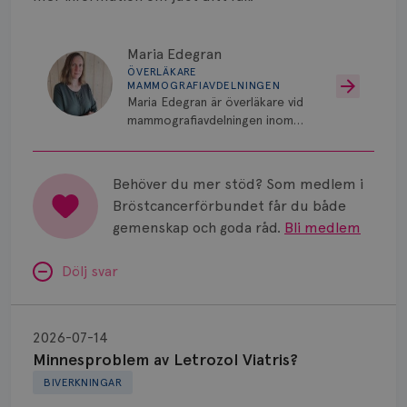
Maria Edegran
ÖVERLÄKARE
MAMMOGRAFIAVDELNINGEN
Maria Edegran är överläkare vid
mammografiavdelningen inom
NU-sjukvården i Uddevalla.
Behöver du mer stöd? Som medlem i
Bröstcancerförbundet får du både
gemenskap och goda råd.
Bli medlem
Dölj svar
Minnesproblem
av
2026-07-14
Letrozol
Minnesproblem av Letrozol Viatris?
Viatris?
BIVERKNINGAR