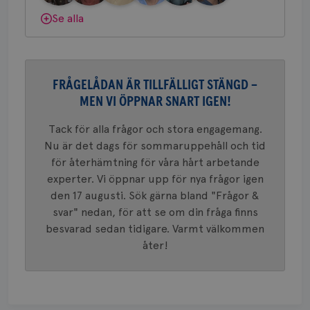
konverte
webbpla
Dölj svar
Se alla
VISITOR_PRIVACY_METADATA
5
YouTube
_gat_UA-1577937-
.brostcancerforbundet.se
1
Detta är
månad
.youtube.com
37
minut
cookie s
4 veck
Google A
mönster
innehåll
identite
FRÅGELÅDAN ÄR TILLFÄLLIGT STÄNGD –
eller we
sig till.
MEN VI ÖPPNAR SNART IGEN!
_gat-ka
att beg
som regi
Tack för alla frågor och stora engagemang.
webbpla
Nu är det dags för sommaruppehåll och tid
trafikvo
för återhämtning för våra hårt arbetande
_ga
1 år 1
Detta c
Google LLC
månad
associe
.brostcancerforbundet.se
experter. Vi öppnar upp för nya frågor igen
__Secure-ROLLOUT_TOKEN
.youtube.com
5
Universal
månad
den 17 augusti. Sök gärna bland "Frågor &
en vikti
4 veck
Googles
svar" nedan, för att se om din fråga finns
analystj
VISITOR_INFO1_LIVE
5
Google LLC
används 
besvarad sedan tidigare. Varmt välkommen
månad
.youtube.com
unika a
4 veck
åter!
tilldela
generer
klientid
i varje 
webbpla
att berä
session