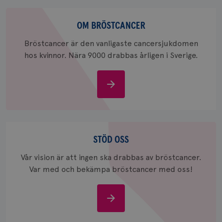
för
webbpla
Om
_ga_W8VXKBRK9Y
.brostcancerforbundet.se
1 år 1
Denna c
bröstcancer
OM BRÖSTCANCER
månad
Google A
ar_debug
.pinterest.com
1 år
bevara s
Bröstcancer är den vanligaste cancersjukdomen
_gid
1 dag
Denna co
Google LLC
hos kvinnor. Nära 9000 drabbas årligen i Sverige.
Google A
.brostcancerforbundet.se
och uppd
värde fö
och anvä
Om
och spår
bröstcancer
IDE
1 år
Google LLC
.doubleclick.net
Stöd
oss
STÖD OSS
Vår vision är att ingen ska drabbas av bröstcancer.
Var med och bekämpa bröstcancer med oss!
_gcl_au
3
Google LLC
månad
.brostcancerforbundet.se
Stöd
oss