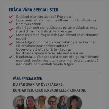
Maria Edegran är överläkare vid
risk för bröstcancer. Detta kan man undersöka
Bröstcancerförbundet får du både
csrftoken
brostcancerforbundet.se
11
Den
direkt nära släktning med cancer. All hjälp
mammografiavdelningen inom
månader
til
med ett speciellt blodprov. Det ser lite olika ut på
FRÅGA VÅRA SPECIALISTER
gemenskap och goda råd.
Bli medlem
uppskattas!
NU-sjukvården i Uddevalla.
4 veckor
web
för
olika ställen hur rutinerna ser ut, men ofta är det
Drabbad eller närstående? Fråga oss!
utf
Experterna arbetar helt ideellt men du får oftast svar
via Klinisk Genetik (på universitetssjukhus) som
en 
Dölj svar
Behöver du mer stöd? Som medlem i
inom två veckor.
typ
dessa prover beställs. Om du vill undersöka detta
Alla frågor och svar publiceras på vår webbplats. Ange
på 
Bröstcancerförbundet får du både
inte ditt namn om du vill vara anonym.
kan du börja med att söka hjälp på vårdcentralen,
gemenskap och goda råd.
Bli medlem
Stort arkiv med frågor och svar. Använd sökfunktionen
CookieScriptConsent
4 veckor
Den
CookieScript
som kan skriva remiss till den klinik som är ansvarig
nedan!
2 dagar
Coo
.brostcancerforbundet.se
tjä
Mejla frågor om Bröstcancerförbundets verksamhet
för detta i din region.
ihå
till info@brostcancerforbundet.se
Dölj svar
bes
Observera att ett svar från någon av
nöd
bröstcancerspecialisterna inte motsvarar en
Scr
Google
läkarkontakt. Våra specialister kan inte ge en individuell
fun
Yvette Andersson
medicinsk bedömning utan svarar mer övergripande på
Privacy Policy
medicinska och vårdrelaterade frågor.
ÖVERLÄKARE OCH BRÖSTKIRURG
Yvette Andersson är överläkare
och bröstkirurg vid Västmanlands
VÅRA SPECIALISTER
sjukhus i Västerås.
DU FÅR SVAR AV ÖVERLÄKARE,
Namn
Leverantör
/
Domän
Utgång
Beskriv
KONTAKTSJUKSKÖTERSKOR ELLER KURATOR.
Behöver du mer stöd? Som medlem i
c_rid
.brostcancerforbundet.se
1 dag
Denna c
Namn
Leverantör
/
Domän
Utgån
att mäta
Bröstcancerförbundet får du både
postutsk
YSC
Sessi
Google LLC
gemenskap och goda råd.
Bli medlem
om mott
.youtube.com
länkar i