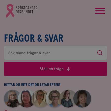
startsida
Gå
till
Bröstcancerförbundets
startsida
FRÅGOR & SVAR
Sök
Sök
bland
frågor
Ställ en fråga
&
svar
HITTAR DU INTE DET DU LETAR EFTER?
|
|
|
|
|
|
Aina
Anne
Fredrika
Jeanette
Maria
Yvette
Johnsson
Andersson
Killander
Bäcklund
Edegran
Andersson