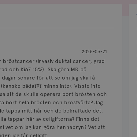
2025-03-21
ar bröstcancer (invasiv duktal cancer, grad
rad och Ki67 15%). Ska göra MR på
dagar senare för att se om jag ska få
n (kanske båda??? minns inte). Visste inte
 sa att de skulle operera bort brösten och
a bort hela brösten och bröstvårta? Jag
lle tappa mitt hår och de bekräftade det.
la tappar hår av cellgifterna? Finns det
ni vet om jag kan göra hennabryn? Vet att
den jag får cellgift.