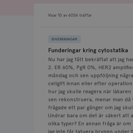
Visar 10 av 6056 träffar
BIVERKNINGAR
Funderingar kring cytostatika
Nu har jag fått bekräftat att jag h
2. ER 60%, PgR 0%, HER2 amplifie
måndag och sen uppföljning några 
cellgift innan eller efter operatio
hur jag skulle reagera när läkaren
sen rekonstruera, menar man då t
frågade ett par gånger om jag sku
Undrar bara om det är säkert att al
olika typer? En annan fråga är om 
jag inte får tatuera brynen under ti