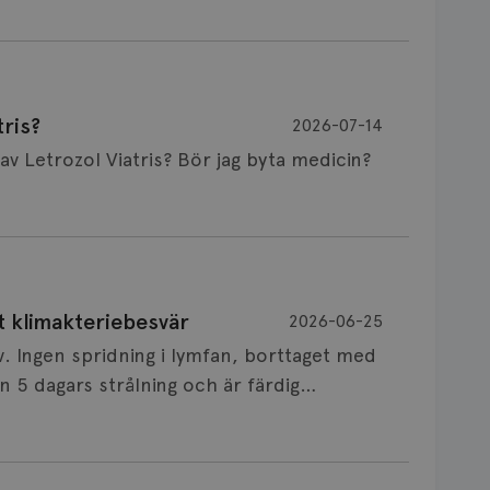
ris?
2026-07-14
Är det vanligt att minnet påverkas av Letrozol Viatris? Bör jag byta medicin?
de behandling (men även cytostatika) man
t klimakteriebesvär
2026-06-25
påverkan på minnet. Prata din läkare och
v. Ingen spridning i lymfan, borttaget med
nnat märke eller annan aromatashämmare.
 5 dagars strålning och är färdig
s först, för att se att besvären blir
 sin vårdgivare som har all information om
allningar, nedstämdhet, humörskiftnigar.
v till östrogenet mot