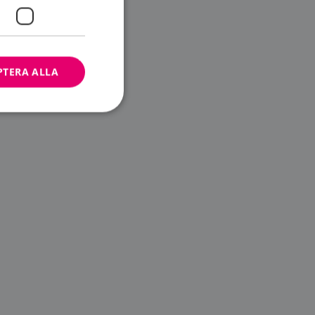
PTERA ALLA
bbplatsen kan inte
ändare.
n är utformad för
av
m-tjänsten för att
 cookie. Det är
banner fungerar