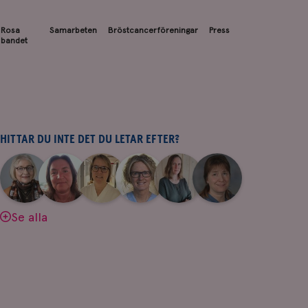
Rosa
Samarbeten
Bröstcancerföreningar
Press
bandet
HITTAR DU INTE DET DU LETAR EFTER?
|
|
|
|
|
|
Aina
Anne
Fredrika
Jeanette
Maria
Yvette
Johnsson
Andersson
Killander
Bäcklund
Edegran
Andersson
Se alla