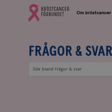
Bröstcancerförbundets
Gå
startsida
Om bröstcancer
till
Bröstcancerförbundets
startsida
FRÅGOR & SVA
Sök
bland
frågor
&
svar