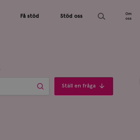
Sök
Om
Få stöd
Stöd oss
oss
R
Ställ en fråga
Sök