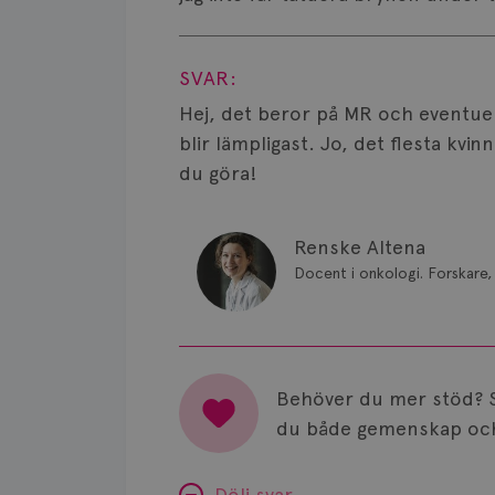
Visa svar
SVAR:
Hej, det beror på MR och eventuell
blir lämpligast. Jo, det flesta kvi
du göra!
Renske Altena
Docent i onkologi. Forskare, 
Behöver du mer stöd? 
du både gemenskap och
Dölj svar