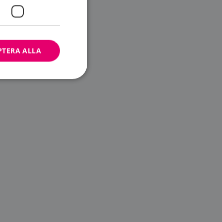
PTERA ALLA
bbplatsen kan inte
ändare.
n är utformad för
av
m-tjänsten för att
 cookie. Det är
banner fungerar