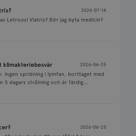
ris?
2026-07-14
Är det vanligt att minnet påverkas av Letrozol Viatris? Bör jag byta medicin?
de behandling (men även cytostatika) man
t klimakteriebesvär
2026-06-25
påverkan på minnet. Prata din läkare och
v. Ingen spridning i lymfan, borttaget med
nnat märke eller annan aromatashämmare.
 5 dagars strålning och är färdig
s först, för att se att besvären blir
 sin vårdgivare som har all information om
allningar, nedstämdhet, humörskiftnigar.
v till östrogenet mot
älp mot klimakteriebesvär, hur bra den
cer?
2026-06-25
NSVARIG
 mellan individer. Jag tänker att de olika
 i onkologi och diagnosansvarig för