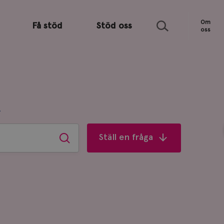
Sök
Om
Få stöd
Stöd oss
oss
R
Ställ en fråga
Sök