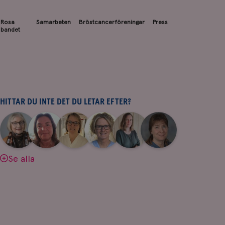
Rosa
Samarbeten
Bröstcancerföreningar
Press
bandet
HITTAR DU INTE DET DU LETAR EFTER?
|
|
|
|
|
|
Aina
Anne
Fredrika
Jeanette
Maria
Yvette
Johnsson
Andersson
Killander
Bäcklund
Edegran
Andersson
Se alla