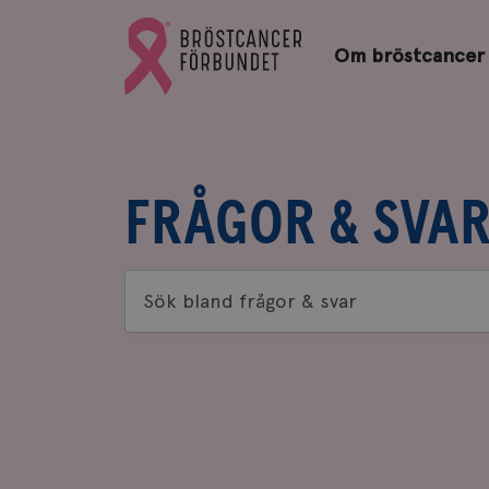
Bröstcancerförbundets
Gå
startsida
Om bröstcancer
till
Bröstcancerförbundets
startsida
FRÅGOR & SVA
Sök
bland
frågor
&
svar