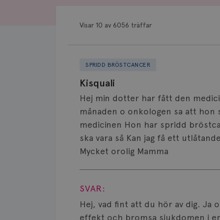
Visar 10 av 6056 träffar
SPRIDD BRÖSTCANCER
Kisquali
Hej min dotter har fått den medici
månaden o onkologen sa att hon 
medicinen Hon har spridd bröstcanc
ska vara så Kan jag få ett utlåtan
Mycket orolig Mamma
Visa svar
SVAR:
Hej, vad fint att du hör av dig. J
effekt och bromsa sjukdomen i en 