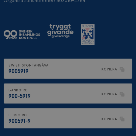
Organisationsnummer: 802010-4264
.brostcancerforbundet.se
SWISH SPONTANGÅVA
KOPIERA
9005919
BANKGIRO
KOPIERA
900-5919
PLUSGIRO
KOPIERA
900591-9