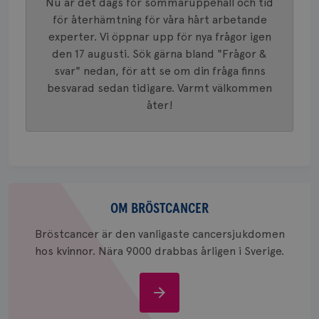
Nu är det dags för sommaruppehåll och tid
identite
eller we
för återhämtning för våra hårt arbetande
sig till.
experter. Vi öppnar upp för nya frågor igen
_gat-ka
att beg
den 17 augusti. Sök gärna bland "Frågor &
som regi
webbpla
svar" nedan, för att se om din fråga finns
trafikvo
besvarad sedan tidigare. Varmt välkommen
_ga
1 år 1
Detta c
Google LLC
åter!
månad
associe
.brostcancerforbundet.se
__Secure-ROLLOUT_TOKEN
.youtube.com
5
Universal
månad
en vikti
4 veck
Googles
analystj
VISITOR_INFO1_LIVE
5
Google LLC
används 
månad
.youtube.com
unika a
4 veck
tilldela
generer
Om
klientid
bröstcancer
OM BRÖSTCANCER
i varje 
webbpla
att berä
Bröstcancer är den vanligaste cancersjukdomen
session
för
hos kvinnor. Nära 9000 drabbas årligen i Sverige.
webbpla
_ga_W8VXKBRK9Y
.brostcancerforbundet.se
1 år 1
Denna c
månad
Google A
Om
ar_debug
.pinterest.com
1 år
bevara s
bröstcancer
_gid
1 dag
Denna co