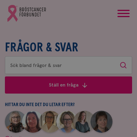
startsida
Gå
till
Bröstcancerförbundets
startsida
FRÅGOR & SVAR
Sök
Sök
bland
frågor
Ställ en fråga
&
svar
HITTAR DU INTE DET DU LETAR EFTER?
|
|
|
|
|
|
Aina
Anne
Fredrika
Jeanette
Maria
Yvette
Johnsson
Andersson
Killander
Bäcklund
Edegran
Andersson