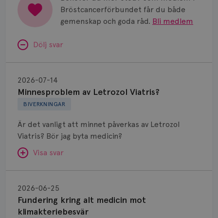
Bröstcancerförbundet får du både
gemenskap och goda råd.
Bli medlem
Dölj svar
Minnesproblem
av
2026-07-14
Letrozol
Minnesproblem av Letrozol Viatris?
Viatris?
BIVERKNINGAR
Är det vanligt att minnet påverkas av Letrozol
Viatris? Bör jag byta medicin?
Visa svar
Fundering
kring
SVAR:
2026-06-25
alt
Fundering kring alt medicin mot
Hej. Oavsett vilken hormonsänkande behandling
medicin
klimakteriebesvär
(men även cytostatika) man får så kan en del