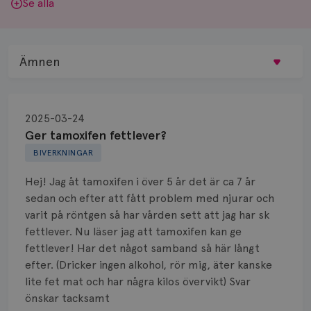
Se alla
Ämnen
Behandling
2025-03-24
Biopsi
Ger tamoxifen fettlever?
BIVERKNINGAR
Biverkningar
Hej! Jag åt tamoxifen i över 5 år det är ca 7 år
Bröstvårta
sedan och efter att fått problem med njurar och
varit på röntgen så har vården sett att jag har sk
Knöl
fettlever. Nu läser jag att tamoxifen kan ge
fettlever! Har det något samband så här långt
Läkemedel
efter. (Dricker ingen alkohol, rör mig, äter kanske
Typ av bröstcancer
lite fet mat och har några kilos övervikt) Svar
önskar tacksamt