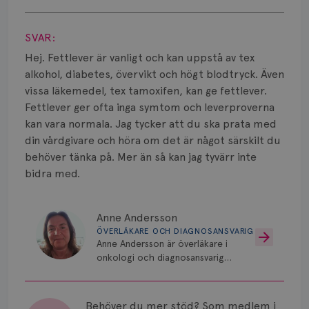
Smärta
Visa svar
Prognos
SVAR:
Hej. Fettlever är vanligt och kan uppstå av tex
Risker
alkohol, diabetes, övervikt och högt blodtryck. Även
vissa läkemedel, tex tamoxifen, kan ge fettlever.
Spridd bröstcancer
Fettlever ger ofta inga symtom och leverproverna
Strålning
kan vara normala. Jag tycker att du ska prata med
din vårdgivare och höra om det är något särskilt du
Vätska
behöver tänka på. Mer än så kan jag tyvärr inte
bidra med.
Anne Andersson
ÖVERLÄKARE OCH DIAGNOSANSVARIG
Anne Andersson är överläkare i
onkologi och diagnosansvarig
för bröstcancer vid Norrlands
Universitetssjukhus i Umeå.
Behöver du mer stöd? Som medlem i