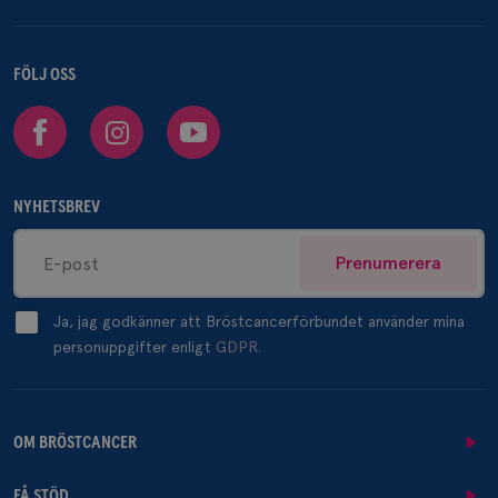
FÖLJ OSS
Facebook
Instagram
Youtube
NYHETSBREV
Prenumerera
Ja, jag godkänner att Bröstcancerförbundet använder mina
personuppgifter enligt
GDPR.
OM BRÖSTCANCER
FÅ STÖD