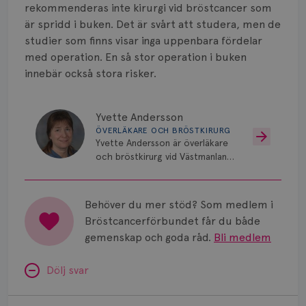
Smärta
rekommenderas inte kirurgi vid bröstcancer som
är spridd i buken. Det är svårt att studera, men de
Prognos
studier som finns visar inga uppenbara fördelar
med operation. En så stor operation i buken
Risker
innebär också stora risker.
Spridd bröstcancer
Yvette Andersson
Strålning
ÖVERLÄKARE OCH BRÖSTKIRURG
Yvette Andersson är överläkare
Vätska
och bröstkirurg vid Västmanlands
sjukhus i Västerås.
Behöver du mer stöd? Som medlem i
Bröstcancerförbundet får du både
gemenskap och goda råd.
Bli medlem
Dölj svar
Minnesproblem