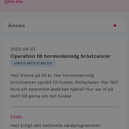
Se alla
Ämnen
Behandling
2025-04-03
Biopsi
Operation till hormonkönslig bröstcancer
SPRIDD BRÖSTCANCER
Biverkningar
Hej! Kvinna på 50 år. Har hormonkönslig
Bröstvårta
bröstcancer spridd till buken. Metastaser. Har fått
höra att operation ändå kan hjälöa? Hur ser ni på
Knöl
det? Vill gärna om det funkar
Läkemedel
Visa svar
Typ av bröstcancer
SVAR:
Hej! Enligt det nationella vårdprogrammet