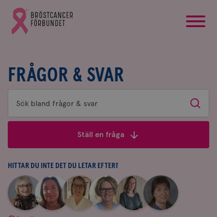
startsida
Gå
till
Bröstcancerförbundets
startsida
FRÅGOR & SVAR
Sök
Sök
bland
frågor
Ställ en fråga
&
svar
HITTAR DU INTE DET DU LETAR EFTER?
|
|
|
|
|
|
Aina
Anne
Fredrika
Jeanette
Maria
Yvette
Johnsson
Andersson
Killander
Bäcklund
Edegran
Andersson