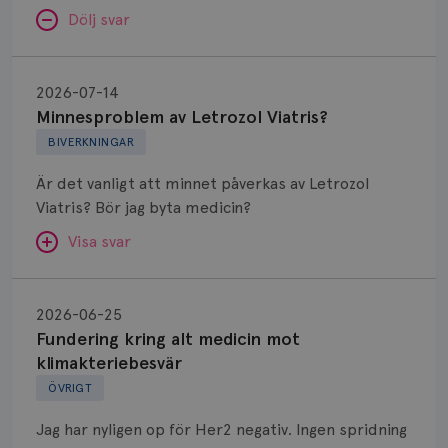
Dölj svar
Minnesproblem
av
2026-07-14
Letrozol
Minnesproblem av Letrozol Viatris?
Viatris?
BIVERKNINGAR
Är det vanligt att minnet påverkas av Letrozol
Viatris? Bör jag byta medicin?
Visa svar
Fundering
kring
SVAR:
2026-06-25
alt
Fundering kring alt medicin mot
Hej. Oavsett vilken hormonsänkande behandling
medicin
klimakteriebesvär
(men även cytostatika) man får så kan en del
mot
ÖVRIGT
uppleva negativ påverkan på minnet. Prata din
klimakteriebesvär
läkare och hör om ni kanske kan byta till annat
Jag har nyligen op för Her2 negativ. Ingen spridning
märke eller annan aromatashämmare. Det kan ofta