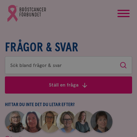
startsida
Gå
till
Bröstcancerförbundets
startsida
FRÅGOR & SVAR
Sök
Sök
bland
frågor
Ställ en fråga
&
svar
HITTAR DU INTE DET DU LETAR EFTER?
|
|
|
|
|
|
Aina
Anne
Fredrika
Jeanette
Maria
Yvette
Johnsson
Andersson
Killander
Bäcklund
Edegran
Andersson