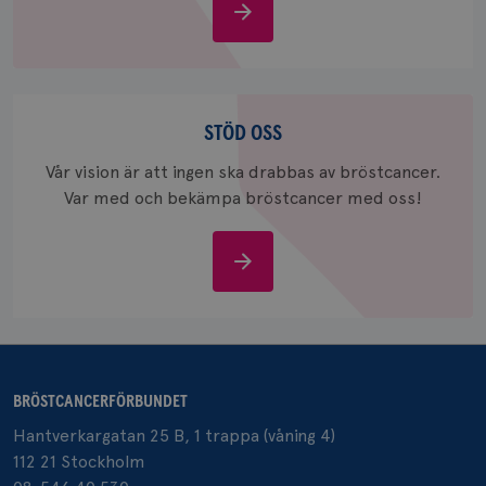
Om
_gid
1 dag
Denna co
Google LLC
bröstcancer
Google A
.brostcancerforbundet.se
och uppd
värde fö
och anvä
och spår
Stöd
oss
STÖD OSS
IDE
1 år
Google LLC
.doubleclick.net
Vår vision är att ingen ska drabbas av bröstcancer.
Var med och bekämpa bröstcancer med oss!
Stöd
oss
_gcl_au
3
Google LLC
månad
.brostcancerforbundet.se
BRÖSTCANCERFÖRBUNDET
Hantverkargatan 25 B, 1 trappa (våning 4)
112 21 Stockholm