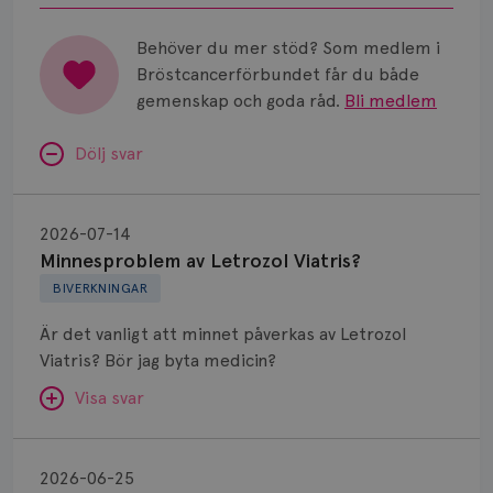
Malmö/Lund.
Behöver du mer stöd? Som medlem i
Bröstcancerförbundet får du både
gemenskap och goda råd.
Bli medlem
Dölj svar
Minnesproblem
av
2026-07-14
Letrozol
Minnesproblem av Letrozol Viatris?
Viatris?
BIVERKNINGAR
Är det vanligt att minnet påverkas av Letrozol
Viatris? Bör jag byta medicin?
Visa svar
Fundering
kring
SVAR:
2026-06-25