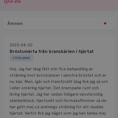
Se alla
Ämnen
Behandling
2025-04-20
Biopsi
Bröstsmärta från kranskärlen i hjärtat
STRÅLNING
Biverkningar
Hej. Jag har idag fått min 15:e behandling av
Bröstvårta
strålning mot bröstcancer i vänstra bröstet och är
nu klar. Men. Igår och framförallt idag fick jag så ont
Knöl
i eller omkring hjärtat. Det krampade runt och
ikring hjärtat. Jag har sedan tidigare vänstersidig
Läkemedel
skänkelblock, hjärtsvikt och förmaksflimmer så de
Typ av bröstcancer
har gett mej s.k andnings strålning för att skydda
hjärtat. Varför fick jag något som jag kan tänka mej