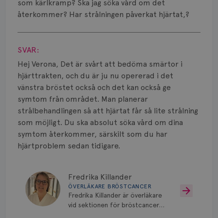
Smärta
som kärlkramp? Ska jag söka vård om det
återkommer? Har strålningen påverkat hjärtat,?
Prognos
Visa svar
Risker
SVAR:
Hej Verona, Det är svårt att bedöma smärtor i
Spridd bröstcancer
hjärttrakten, och du är ju nu opererad i det
Strålning
vänstra bröstet också och det kan också ge
symtom från området. Man planerar
Vätska
strålbehandlingen så att hjärtat får så lite strålning
som möjligt. Du ska absolut söka vård om dina
symtom återkommer, särskilt som du har
hjärtproblem sedan tidigare.
Fredrika Killander
ÖVERLÄKARE BRÖSTCANCER
Fredrika Killander är överläkare
vid sektionen för bröstcancer
vid Skånes Universitetssjukhus i