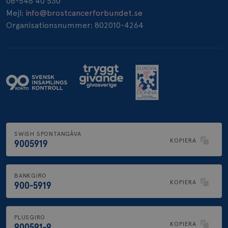
08-546 40 530
_pin_unauth
1 år
Pinterest Inc.
Mejl:
info@brostcancerforbundet.se
.brostcancerforbundet.se
Organisationsnummer: 802010-4264
SWISH SPONTANGÅVA
KOPIERA
9005919
BANKGIRO
KOPIERA
900-5919
PLUSGIRO
KOPIERA
900591-9