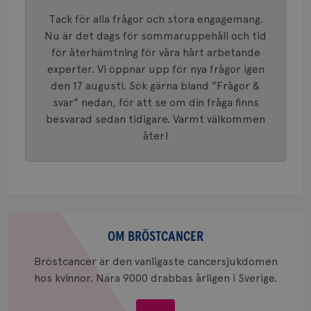
mönster
innehåll
Tack för alla frågor och stora engagemang.
identite
eller we
Nu är det dags för sommaruppehåll och tid
sig till.
för återhämtning för våra hårt arbetande
_gat-ka
att beg
experter. Vi öppnar upp för nya frågor igen
som regi
webbpla
den 17 augusti. Sök gärna bland "Frågor &
trafikvo
svar" nedan, för att se om din fråga finns
_ga
1 år 1
Detta c
Google LLC
besvarad sedan tidigare. Varmt välkommen
månad
associe
.brostcancerforbundet.se
__Secure-ROLLOUT_TOKEN
.youtube.com
5
Universal
månad
åter!
en vikti
4 veck
Googles
analystj
VISITOR_INFO1_LIVE
5
Google LLC
används 
månad
.youtube.com
unika a
4 veck
tilldela
generer
klientid
Om
i varje 
webbpla
bröstcancer
OM BRÖSTCANCER
att berä
session
för
Bröstcancer är den vanligaste cancersjukdomen
webbpla
hos kvinnor. Nära 9000 drabbas årligen i Sverige.
_ga_W8VXKBRK9Y
.brostcancerforbundet.se
1 år 1
Denna c
månad
Google A
ar_debug
.pinterest.com
1 år
bevara s