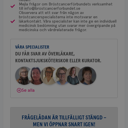
en 
Mejla frågor om Bröstcancerförbundets verksamhet
typ
för detta i din region.
till info@brostcancerforbundet.se
Dölj svar
på 
Observera att ett svar från någon av
bröstcancerspecialisterna inte motsvarar en
CookieScriptConsent
4 veckor
Den
CookieScript
läkarkontakt. Våra specialister kan inte ge en individuell
2 dagar
Coo
.brostcancerforbundet.se
Yvette Andersson
medicinsk bedömning utan svarar mer övergripande på
tjä
medicinska och vårdrelaterade frågor.
ihå
ÖVERLÄKARE OCH BRÖSTKIRURG
bes
Yvette Andersson är överläkare
nöd
och bröstkirurg vid Västmanlands
Scr
Google
fun
VÅRA SPECIALISTER
sjukhus i Västerås.
Privacy Policy
DU FÅR SVAR AV ÖVERLÄKARE,
KONTAKTSJUKSKÖTERSKOR ELLER KURATOR.
Behöver du mer stöd? Som medlem i
Bröstcancerförbundet får du både
gemenskap och goda råd.
Bli medlem
Namn
Leverantör
/
Domän
Utgång
Beskriv
c_rid
.brostcancerforbundet.se
1 dag
Denna c
Namn
Leverantör
/
Domän
Utgån
Dölj svar
att mäta
Se alla
postutsk
YSC
Sessi
Google LLC
om mott
.youtube.com
länkar i
konverte
webbpla
VISITOR_PRIVACY_METADATA
5
YouTube
FRÅGELÅDAN ÄR TILLFÄLLIGT STÄNGD –
_gat_UA-1577937-
.brostcancerforbundet.se
1
Detta är
månad
.youtube.com
37
minut
cookie s
4 veck
MEN VI ÖPPNAR SNART IGEN!
Google A