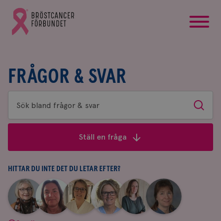
startsida
Gå
till
Bröstcancerförbundets
startsida
FRÅGOR & SVAR
Sök
Sök
bland
frågor
Ställ en fråga
&
svar
HITTAR DU INTE DET DU LETAR EFTER?
|
|
|
|
|
|
Aina
Anne
Fredrika
Jeanette
Maria
Yvette
Johnsson
Andersson
Killander
Bäcklund
Edegran
Andersson