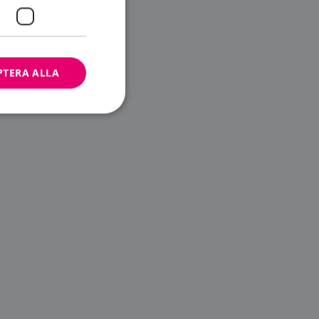
PTERA ALLA
bbplatsen kan inte
ändare.
n är utformad för
av
m-tjänsten för att
 cookie. Det är
banner fungerar