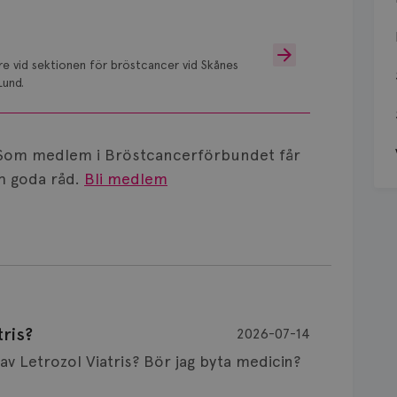
are vid sektionen för bröstcancer vid Skånes
Lund.
Som medlem i Bröstcancerförbundet får
 goda råd.
Bli medlem
ris?
2026-07-14
Är det vanligt att minnet påverkas av Letrozol Viatris? Bör jag byta medicin?