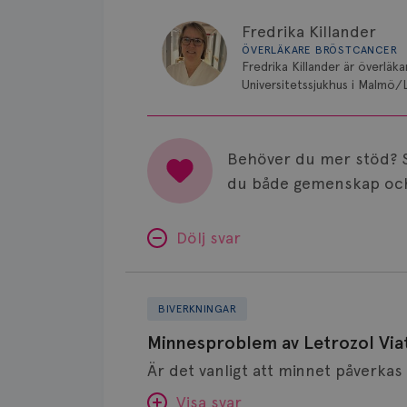
Fredrika Killander
ÖVERLÄKARE BRÖSTCANCER
Fredrika Killander är överläk
Universitetssjukhus i Malmö/
Behöver du mer stöd? 
du både gemenskap och
Dölj svar
Minnesproblem
av
BIVERKNINGAR
Letrozol
Minnesproblem av Letrozol Viat
Viatris?
Visa svar