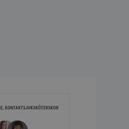
lick och utför
ren använder
am som
n han besökte
lick och utför
ren använder
am som
n han besökte
ifierar och känner
tad reklam.
RE, KONTAKTSJUKSKÖTERSKOR