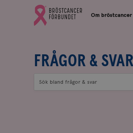
Bröstcancerförbundets
Gå
startsida
Om bröstcancer
till
Bröstcancerförbundets
startsida
FRÅGOR & SVA
Sök
bland
frågor
&
svar