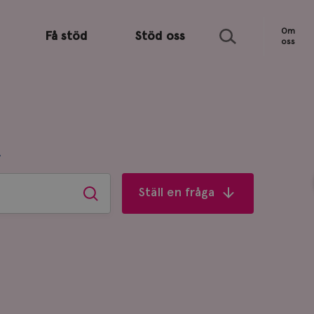
Sök
Om
Få stöd
Stöd oss
oss
R
Ställ en fråga
Sök