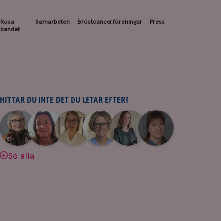
Rosa
Samarbeten
Bröstcancerföreningar
Press
bandet
HITTAR DU INTE DET DU LETAR EFTER?
|
|
|
|
|
|
Aina
Anne
Fredrika
Jeanette
Maria
Yvette
Johnsson
Andersson
Killander
Bäcklund
Edegran
Andersson
Se alla