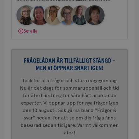
bes
Bröstcancerförbundet får du både
nöd
Scr
Google
gemenskap och goda råd.
Bli medlem
fun
Privacy Policy
Dölj svar
Se alla
Namn
Leverantör
/
Domän
Utgång
Beskriv
c_rid
.brostcancerforbundet.se
1 dag
Denna c
FRÅGELÅDAN ÄR TILLFÄLLIGT STÄNGD –
Namn
Leverantör
/
Domän
Utgån
att mäta
MEN VI ÖPPNAR SNART IGEN!
postutsk
YSC
Sessi
Google LLC
om mott
.youtube.com
länkar i
Tack för alla frågor och stora engagemang.
konverte
webbpla
Nu är det dags för sommaruppehåll och tid
VISITOR_PRIVACY_METADATA
5
YouTube
_gat_UA-1577937-
.brostcancerforbundet.se
1
Detta är
för återhämtning för våra hårt arbetande
månad
.youtube.com
37
minut
cookie s
4 veck
experter. Vi öppnar upp för nya frågor igen
Google A
mönster
den 10 augusti. Sök gärna bland "Frågor &
innehåll
identite
svar" nedan, för att se om din fråga finns
eller we
besvarad sedan tidigare. Varmt välkommen
sig till.
_gat-ka
åter!
att beg
som regi