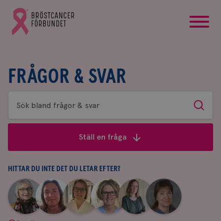
startsida
Gå
till
Bröstcancerförbundets
startsida
FRÅGOR & SVAR
Sök
Sök
bland
frågor
Ställ en fråga
&
svar
HITTAR DU INTE DET DU LETAR EFTER?
|
|
|
|
|
|
Aina
Anne
Fredrika
Jeanette
Maria
Yvette
Johnsson
Andersson
Killander
Bäcklund
Edegran
Andersson