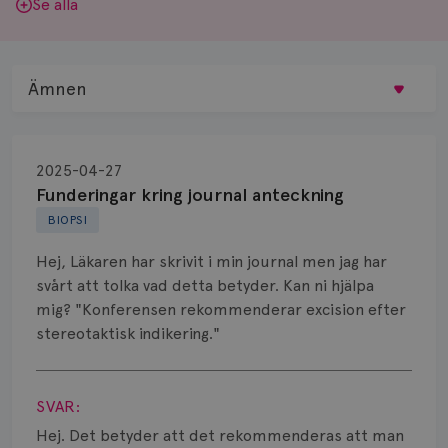
Se alla
Ämnen
Behandling
2025-04-27
Biopsi
Funderingar kring journal anteckning
BIOPSI
Biverkningar
Hej, Läkaren har skrivit i min journal men jag har
Bröstvårta
svårt att tolka vad detta betyder. Kan ni hjälpa
mig? "Konferensen rekommenderar excision efter
Knöl
stereotaktisk indikering."
Läkemedel
Visa svar
Typ av bröstcancer
SVAR:
Hej. Det betyder att det rekommenderas att man