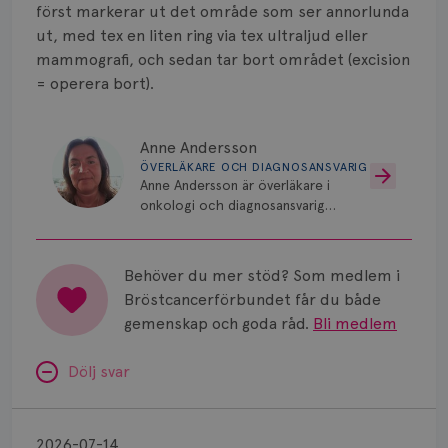
Smärta
först markerar ut det område som ser annorlunda
ut, med tex en liten ring via tex ultraljud eller
Prognos
mammografi, och sedan tar bort området (excision
= operera bort).
Risker
Spridd bröstcancer
Anne Andersson
ÖVERLÄKARE OCH DIAGNOSANSVARIG
Strålning
Anne Andersson är överläkare i
onkologi och diagnosansvarig
Vätska
för bröstcancer vid Norrlands
Universitetssjukhus i Umeå.
Behöver du mer stöd? Som medlem i
Bröstcancerförbundet får du både
gemenskap och goda råd.
Bli medlem
Dölj svar
Minnesproblem
av
2026-07-14