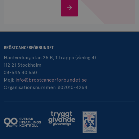
IDE
1 år
Google LLC
Stöd
.doubleclick.net
oss
BRÖSTCANCERFÖRBUNDET
Hantverkargatan 25 B, 1 trappa (våning 4)
_gcl_au
3
Google LLC
månad
.brostcancerforbundet.se
112 21 Stockholm
08-546 40 530
Mejl:
info@brostcancerforbundet.se
Organisationsnummer: 802010-4264
_pin_unauth
1 år
Pinterest Inc.
.brostcancerforbundet.se