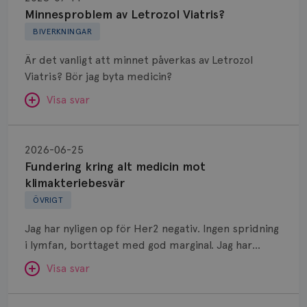
Letrozol
Minnesproblem av Letrozol Viatris?
Viatris?
BIVERKNINGAR
Är det vanligt att minnet påverkas av Letrozol
Viatris? Bör jag byta medicin?
Visa svar
Fundering
kring
SVAR:
2026-06-25
alt
Fundering kring alt medicin mot
Hej. Oavsett vilken hormonsänkande behandling
medicin
klimakteriebesvär
(men även cytostatika) man får så kan en del
mot
ÖVRIGT
uppleva negativ påverkan på minnet. Prata din
klimakteriebesvär
läkare och hör om ni kanske kan byta till annat
Jag har nyligen op för Her2 negativ. Ingen spridning
märke eller annan aromatashämmare. Det kan ofta
i lymfan, borttaget med god marginal. Jag har
vara bra att ha en paus först, för att se att
genomgått en 5 dagars strålning och är färdig
besvären blir bättre, men bäst är att prata med
Visa svar
behandlad. Efter att jag nu slutat med östrogen-
sin vårdgivare som har all information om din
lenzetto, har klimakteriebesvären kommit med
Östrogen
bröstcancer som du haft.