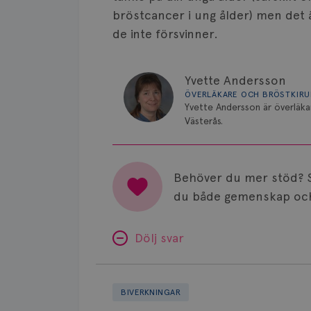
bröstcancer i ung ålder) men det ä
de inte försvinner.
Yvette Andersson
ÖVERLÄKARE OCH BRÖSTKIR
Yvette Andersson är överläka
Västerås.
Behöver du mer stöd? 
du både gemenskap och
Dölj svar
Minnesproblem
av
BIVERKNINGAR
Letrozol