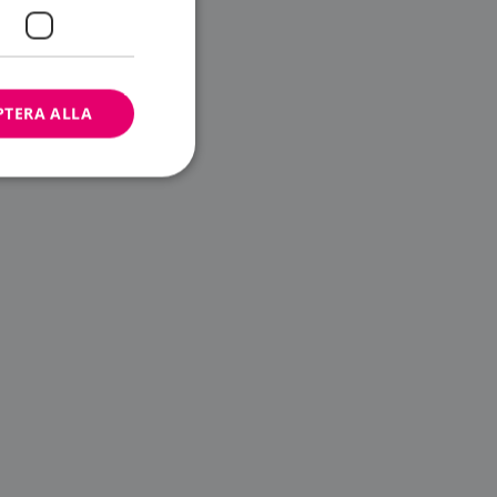
PTERA ALLA
bbplatsen kan inte
ändare.
n är utformad för
av
m-tjänsten för att
 cookie. Det är
banner fungerar