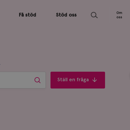
Sök
Om
Få stöd
Stöd oss
oss
R
Ställ en fråga
Sök