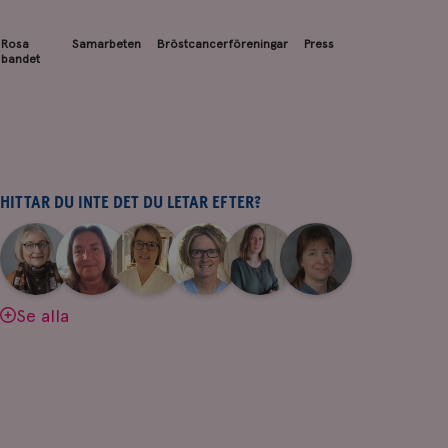
Rosa
Samarbeten
Bröstcancerföreningar
Press
bandet
HITTAR DU INTE DET DU LETAR EFTER?
|
|
|
|
|
|
Aina
Anne
Fredrika
Jeanette
Maria
Yvette
Johnsson
Andersson
Killander
Bäcklund
Edegran
Andersson
Se alla