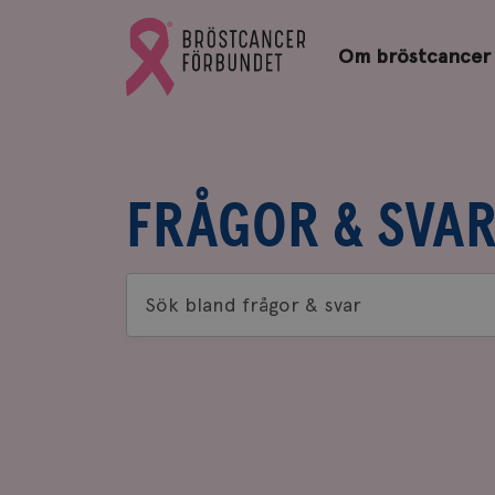
Bröstcancerförbundets
Gå
startsida
Om bröstcancer
till
Bröstcancerförbundets
startsida
FRÅGOR & SVA
Sök
bland
frågor
&
svar