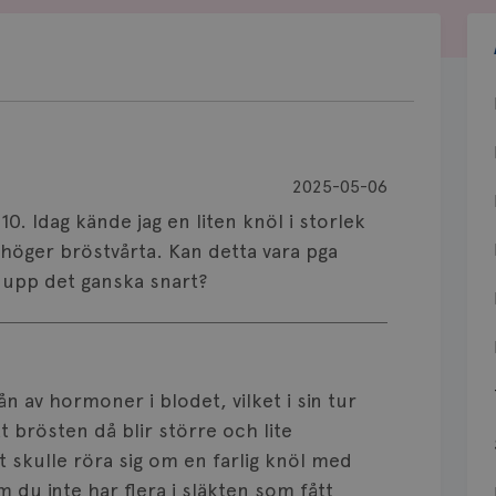
2025-05-06
 10. Idag kände jag en liten knöl i storlek
r höger bröstvårta. Kan detta vara pga
a upp det ganska snart?
n av hormoner i blodet, vilket i sin tur
t brösten då blir större och lite
t skulle röra sig om en farlig knöl med
m du inte har flera i släkten som fått