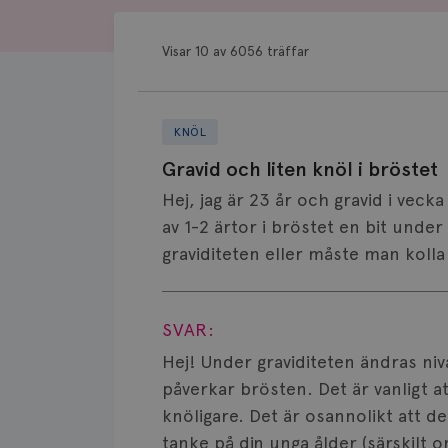
Visar 10 av 6056 träffar
KNÖL
Gravid och liten knöl i bröstet
Hej, jag är 23 år och gravid i vecka
av 1-2 ärtor i bröstet en bit unde
graviditeten eller måste man koll
Visa svar
SVAR:
Hej! Under graviditeten ändras nivå
påverkar brösten. Det är vanligt at
knöligare. Det är osannolikt att de
tanke på din unga ålder (särskilt o