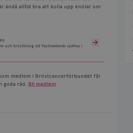
r ändå alltid bra att kolla upp knölar om
URG
re och bröstkirurg vid Västmanlands sjukhus i
Som medlem i Bröstcancerförbundet får
 goda råd.
Bli medlem