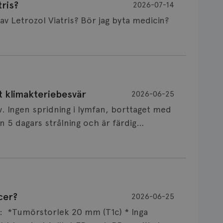
ris?
2026-07-14
Är det vanligt att minnet påverkas av Letrozol Viatris? Bör jag byta medicin?
de behandling (men även cytostatika) man
t klimakteriebesvär
2026-06-25
påverkan på minnet. Prata din läkare och
v. Ingen spridning i lymfan, borttaget med
nnat märke eller annan aromatashämmare.
 5 dagars strålning och är färdig
s först, för att se att besvären blir
 sin vårdgivare som har all information om
allningar, nedstämdhet, humörskiftnigar.
v till östrogenet mot
älp mot klimakteriebesvär, hur bra den
cer?
2026-06-25
NSVARIG
 mellan individer. Jag tänker att de olika
 i onkologi och diagnosansvarig för
ar: *Tumörstorlek 20 mm (T1c) * Inga
x att svettningar kan leda till sömnbesvär
versitetssjukhus i Umeå.