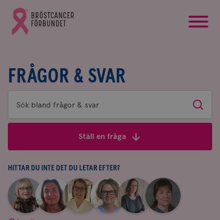
startsida
Gå
till
Bröstcancerförbundets
startsida
FRÅGOR & SVAR
Sök
Sök
bland
frågor
Ställ en fråga
&
svar
HITTAR DU INTE DET DU LETAR EFTER?
|
|
|
|
|
|
Aina
Anne
Fredrika
Jeanette
Maria
Yvette
Johnsson
Andersson
Killander
Bäcklund
Edegran
Andersson