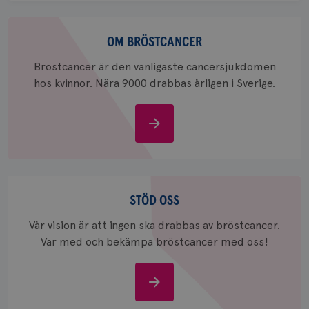
för
webbpla
Om
_ga_W8VXKBRK9Y
.brostcancerforbundet.se
1 år 1
Denna c
bröstcancer
OM BRÖSTCANCER
månad
Google A
ar_debug
.pinterest.com
1 år
bevara s
Bröstcancer är den vanligaste cancersjukdomen
_gid
1 dag
Denna co
Google LLC
hos kvinnor. Nära 9000 drabbas årligen i Sverige.
Google A
.brostcancerforbundet.se
och uppd
värde fö
och anvä
Om
och spår
bröstcancer
IDE
1 år
Google LLC
.doubleclick.net
Stöd
oss
STÖD OSS
Vår vision är att ingen ska drabbas av bröstcancer.
Var med och bekämpa bröstcancer med oss!
_gcl_au
3
Google LLC
månad
.brostcancerforbundet.se
Stöd
oss