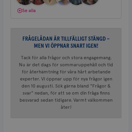
konverte
webbpla
Dölj svar
Se alla
VISITOR_PRIVACY_METADATA
5
YouTube
_gat_UA-1577937-
.brostcancerforbundet.se
1
Detta är
månad
.youtube.com
37
minut
cookie s
4 veck
Google A
mönster
innehåll
identite
FRÅGELÅDAN ÄR TILLFÄLLIGT STÄNGD –
eller we
sig till.
MEN VI ÖPPNAR SNART IGEN!
_gat-ka
att beg
som regi
Tack för alla frågor och stora engagemang.
webbpla
trafikvo
Nu är det dags för sommaruppehåll och tid
för återhämtning för våra hårt arbetande
_ga
1 år 1
Detta c
Google LLC
månad
associe
.brostcancerforbundet.se
__Secure-ROLLOUT_TOKEN
.youtube.com
5
experter. Vi öppnar upp för nya frågor igen
Universal
månad
en vikti
den 10 augusti. Sök gärna bland "Frågor &
4 veck
Googles
svar" nedan, för att se om din fråga finns
analystj
VISITOR_INFO1_LIVE
5
Google LLC
används 
månad
.youtube.com
besvarad sedan tidigare. Varmt välkommen
unika a
4 veck
tilldela
åter!
generer
klientid
i varje 
webbpla
att berä
session