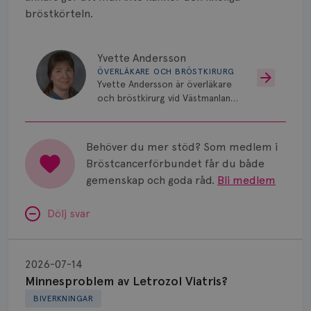
bröstkörteln.
Yvette Andersson
ÖVERLÄKARE OCH BRÖSTKIRURG
Yvette Andersson är överläkare
och bröstkirurg vid Västmanlands
sjukhus i Västerås.
Behöver du mer stöd? Som medlem i
Bröstcancerförbundet får du både
gemenskap och goda råd.
Bli medlem
Dölj svar
Minnesproblem
av
2026-07-14
Letrozol
Minnesproblem av Letrozol Viatris?
Viatris?
BIVERKNINGAR