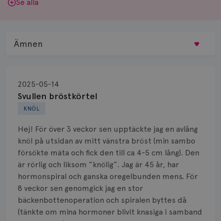
Se alla
Ämnen
Behandling
2025-05-14
Biopsi
Svullen bröstkörtel
KNÖL
Biverkningar
Hej! För över 3 veckor sen upptäckte jag en avlång
Bröstvårta
knöl på utsidan av mitt vänstra bröst (min sambo
försökte mäta och fick den till ca 4-5 cm lång). Den
Knöl
är rörlig och liksom ”knölig”. Jag är 45 år, har
hormonspiral och ganska oregelbunden mens. För
Läkemedel
8 veckor sen genomgick jag en stor
Typ av bröstcancer
bäckenbottenoperation och spiralen byttes då
(tänkte om mina hormoner blivit knasiga i samband