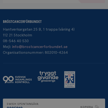
BRÖSTCANCERFÖRBUNDET
_pin_unauth
1 år
Pinterest Inc.
.brostcancerforbundet.se
Hantverkargatan 25 B, 1 trappa (våning 4)
112 21 Stockholm
08-546 40 530
Mejl:
info@brostcancerforbundet.se
Organisationsnummer: 802010-4264
SWISH SPONTANGÅVA
KOPIERA