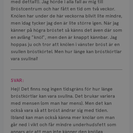
Smärta
med detta?!). Jag hörde i alla fall av mig till
Bröstcentrum och har fått en tid om två veckor.
Prognos
Knölen har under de här veckorna blivit lite mindre,
men idag tycker jag den är lite större igen. När jag
Risker
känner på högra bröstet så känns det även där som
en avlång ”knöl”, men den är knappt kännbar. Jag
Spridd bröstcancer
hoppas ju och tror att knölen i vänster bröst är en
svullen bröstkörtel. Men hur länge kan bröstkörtlar
Strålning
vara svullna?
Vätska
Visa svar
SVAR:
Hej! Det finns nog ingen tidsgräns för hur länge
bröstkörtlar kan vara svullna. Det brukar variera
med mensen (om man har mens). Men det kan
också vara så att bröst ändrar sig med tiden.
Ibland kan man också känna mer knölar om man
går ned i vikt och får mindre underhudsfett som
annars gör att man inte känner den knöliga