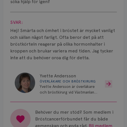
Smärta
söka hjälp för igen?
Visa svar
Prognos
SVAR:
Risker
Hej! Smärta och ömhet i bröstet är mycket vanligt
och sällan något farligt. Ofta beror det på att
Spridd bröstcancer
bröstkörteln reagerar på olika hormonhalter i
Strålning
kroppen och brukar variera med tiden. Jag tycker
inte att du behöver oroa dig för detta.
Vätska
Yvette Andersson
ÖVERLÄKARE OCH BRÖSTKIRURG
Yvette Andersson är överläkare
och bröstkirurg vid Västmanlands
sjukhus i Västerås.
Behöver du mer stöd? Som medlem i
Bröstcancerförbundet får du både
gemenskap och goda råd.
Bli medlem