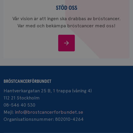
Stöd
och uppd
värde fö
oss
STÖD OSS
och anvä
och spår
Vår vision är att ingen ska drabbas av bröstcancer.
IDE
1 år
Google LLC
Var med och bekämpa bröstcancer med oss!
.doubleclick.net
Stöd
oss
_gcl_au
3
Google LLC
månad
.brostcancerforbundet.se
BRÖSTCANCERFÖRBUNDET
Hantverkargatan 25 B, 1 trappa (våning 4)
112 21 Stockholm
08-546 40 530
Mejl:
info@brostcancerforbundet.se
Organisationsnummer: 802010-4264
_pin_unauth
1 år
Pinterest Inc.
.brostcancerforbundet.se