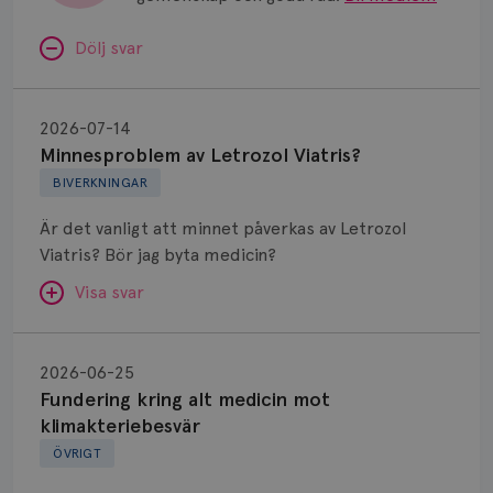
Dölj svar
Minnesproblem
av
2026-07-14
Letrozol
Minnesproblem av Letrozol Viatris?
Viatris?
BIVERKNINGAR
Är det vanligt att minnet påverkas av Letrozol
Viatris? Bör jag byta medicin?
Visa svar
Fundering
kring
SVAR:
2026-06-25
alt
Fundering kring alt medicin mot
Hej. Oavsett vilken hormonsänkande behandling
medicin
klimakteriebesvär
(men även cytostatika) man får så kan en del
mot
ÖVRIGT
uppleva negativ påverkan på minnet. Prata din
klimakteriebesvär
läkare och hör om ni kanske kan byta till annat