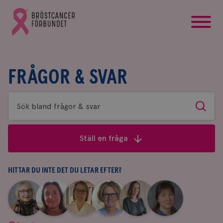
startsida
Gå
till
Bröstcancerförbundets
startsida
FRÅGOR & SVAR
Sök
Sök
bland
frågor
Ställ en fråga
&
svar
HITTAR DU INTE DET DU LETAR EFTER?
|
|
|
|
|
|
Aina
Anne
Fredrika
Jeanette
Maria
Yvette
Johnsson
Andersson
Killander
Bäcklund
Edegran
Andersson