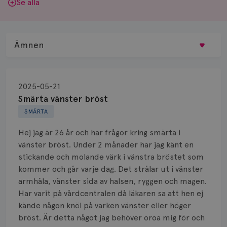
Se alla
Ämnen
Behandling
2025-05-21
Biopsi
Smärta vänster bröst
SMÄRTA
Biverkningar
Hej jag är 26 år och har frågor kring smärta i
Bröstvårta
vänster bröst. Under 2 månader har jag känt en
stickande och molande värk i vänstra bröstet som
Knöl
kommer och går varje dag. Det strålar ut i vänster
armhåla, vänster sida av halsen, ryggen och magen.
Läkemedel
Har varit på vårdcentralen då läkaren sa att hen ej
Typ av bröstcancer
kände någon knöl på varken vänster eller höger
bröst. Är detta något jag behöver oroa mig för och