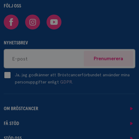
FÖLJ OSS
Facebook
Instagram
Youtube
NYHETSBREV
Prenumerera
Ja, jag godkänner att Bröstcancerförbundet använder mina
personuppgifter enligt
GDPR.
OM BRÖSTCANCER
FÅ STÖD
STÖD OSS