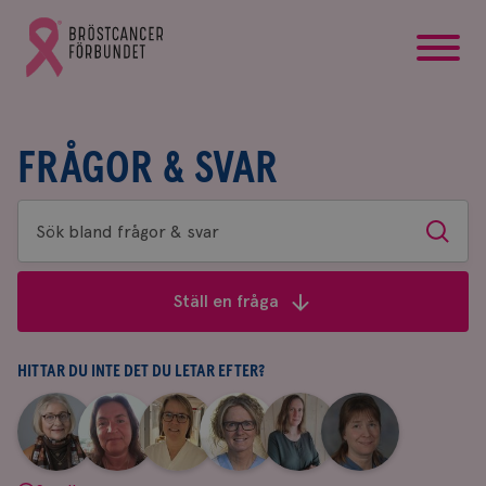
startsida
Gå
till
Bröstcancerförbundets
startsida
FRÅGOR & SVAR
Sök
Sök
bland
frågor
Ställ en fråga
&
svar
HITTAR DU INTE DET DU LETAR EFTER?
|
|
|
|
|
|
Aina
Anne
Fredrika
Jeanette
Maria
Yvette
Johnsson
Andersson
Killander
Bäcklund
Edegran
Andersson