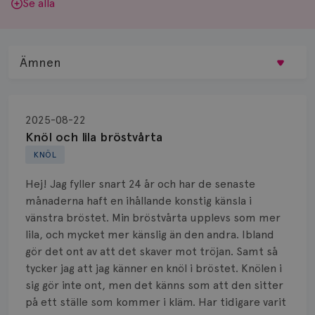
Se alla
Ämnen
Behandling
2025-08-22
Biopsi
Knöl och lila bröstvårta
KNÖL
Biverkningar
Hej! Jag fyller snart 24 år och har de senaste
Bröstvårta
månaderna haft en ihållande konstig känsla i
vänstra bröstet. Min bröstvårta upplevs som mer
Knöl
lila, och mycket mer känslig än den andra. Ibland
gör det ont av att det skaver mot tröjan. Samt så
Läkemedel
tycker jag att jag känner en knöl i bröstet. Knölen i
Typ av bröstcancer
sig gör inte ont, men det känns som att den sitter
på ett ställe som kommer i kläm. Har tidigare varit