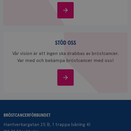
bevara s
Om
_gid
1 dag
Denna co
Google LLC
Google A
.brostcancerforbundet.se
bröstcancer
och uppd
värde fö
och anvä
och spår
Stöd
IDE
1 år
Google LLC
oss
STÖD OSS
.doubleclick.net
Vår vision är att ingen ska drabbas av bröstcancer.
Var med och bekämpa bröstcancer med oss!
Stöd
oss
_gcl_au
3
Google LLC
månad
.brostcancerforbundet.se
BRÖSTCANCERFÖRBUNDET
Hantverkargatan 25 B, 1 trappa (våning 4)