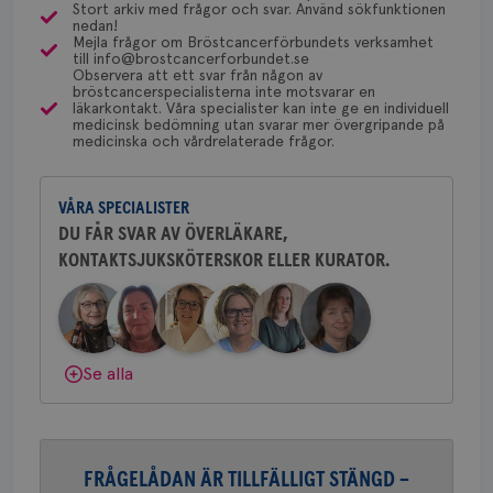
utf
gemenskap och goda råd.
Bli medlem
Stort arkiv med frågor och svar. Använd sökfunktionen
en 
som kan skriva remiss till den klinik som är ansvarig
nedan!
typ
Mejla frågor om Bröstcancerförbundets verksamhet
för detta i din region.
på 
till info@brostcancerforbundet.se
Dölj svar
Observera att ett svar från någon av
CookieScriptConsent
4 veckor
Den
CookieScript
bröstcancerspecialisterna inte motsvarar en
2 dagar
Coo
.brostcancerforbundet.se
läkarkontakt. Våra specialister kan inte ge en individuell
tjä
Yvette Andersson
medicinsk bedömning utan svarar mer övergripande på
ihå
medicinska och vårdrelaterade frågor.
ÖVERLÄKARE OCH BRÖSTKIRURG
bes
nöd
Yvette Andersson är överläkare
Scr
Google
och bröstkirurg vid Västmanlands
fun
Privacy Policy
VÅRA SPECIALISTER
sjukhus i Västerås.
DU FÅR SVAR AV ÖVERLÄKARE,
KONTAKTSJUKSKÖTERSKOR ELLER KURATOR.
Behöver du mer stöd? Som medlem i
Bröstcancerförbundet får du både
Namn
Leverantör
/
Domän
Utgång
Beskriv
gemenskap och goda råd.
Bli medlem
c_rid
.brostcancerforbundet.se
1 dag
Denna c
Namn
Leverantör
/
Domän
Utgån
att mäta
Dölj svar
Se alla
postutsk
YSC
Sessi
Google LLC
om mott
.youtube.com
länkar i
konverte
webbpla
VISITOR_PRIVACY_METADATA
5
YouTube
_gat_UA-1577937-
.brostcancerforbundet.se
1
Detta är
månad
.youtube.com
FRÅGELÅDAN ÄR TILLFÄLLIGT STÄNGD –
37
minut
cookie s
4 veck