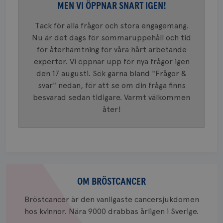
Google A
MEN VI ÖPPNAR SNART IGEN!
mönster
innehåll
identite
Tack för alla frågor och stora engagemang.
eller we
Nu är det dags för sommaruppehåll och tid
sig till.
_gat-ka
för återhämtning för våra hårt arbetande
att beg
som regi
experter. Vi öppnar upp för nya frågor igen
webbpla
trafikvo
den 17 augusti. Sök gärna bland "Frågor &
svar" nedan, för att se om din fråga finns
_ga
1 år 1
Detta c
Google LLC
månad
associe
.brostcancerforbundet.se
__Secure-ROLLOUT_TOKEN
.youtube.com
5
besvarad sedan tidigare. Varmt välkommen
Universal
månad
en vikti
åter!
4 veck
Googles
analystj
VISITOR_INFO1_LIVE
5
Google LLC
används 
månad
.youtube.com
unika a
4 veck
tilldela
generer
klientid
i varje 
Om
webbpla
att berä
bröstcancer
OM BRÖSTCANCER
session
för
webbpla
Bröstcancer är den vanligaste cancersjukdomen
hos kvinnor. Nära 9000 drabbas årligen i Sverige.
_ga_W8VXKBRK9Y
.brostcancerforbundet.se
1 år 1
Denna c
månad
Google A
ar_debug
.pinterest.com
1 år