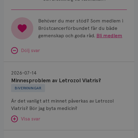
sjukhus i Västerås.
Behöver du mer stöd? Som medlem i
Bröstcancerförbundet får du både
gemenskap och goda råd.
Bli medlem
Dölj svar
Minnesproblem
av
2026-07-14
Letrozol
Minnesproblem av Letrozol Viatris?
Viatris?
BIVERKNINGAR
Är det vanligt att minnet påverkas av Letrozol
Viatris? Bör jag byta medicin?
Visa svar
Fundering