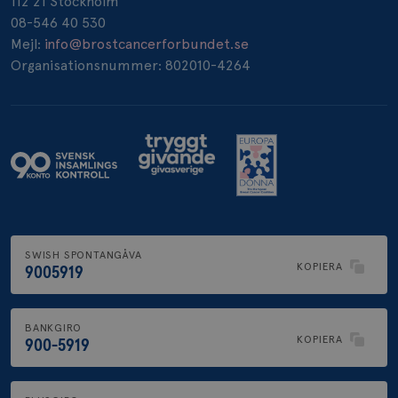
112 21 Stockholm
08-546 40 530
_pin_unauth
1 år
Pinterest Inc.
.brostcancerforbundet.se
Mejl:
info@brostcancerforbundet.se
Organisationsnummer: 802010-4264
SWISH SPONTANGÅVA
KOPIERA
9005919
BANKGIRO
KOPIERA
900-5919