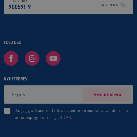
PLUSGIRO
KOPIERA
900591-9
FÖLJ OSS
Facebook
Instagram
Youtube
NYHETSBREV
Prenumerera
Ja, jag godkänner att Bröstcancerförbundet använder mina
personuppgifter enligt
GDPR.