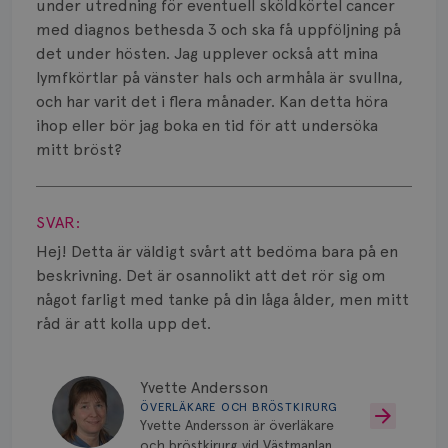
Smärta
under utredning för eventuell sköldkörtel cancer
med diagnos bethesda 3 och ska få uppföljning på
Prognos
det under hösten. Jag upplever också att mina
lymfkörtlar på vänster hals och armhåla är svullna,
Risker
och har varit det i flera månader. Kan detta höra
ihop eller bör jag boka en tid för att undersöka
Spridd bröstcancer
mitt bröst?
Strålning
Visa svar
Vätska
SVAR:
Hej! Detta är väldigt svårt att bedöma bara på en
beskrivning. Det är osannolikt att det rör sig om
något farligt med tanke på din låga ålder, men mitt
råd är att kolla upp det.
Yvette Andersson
ÖVERLÄKARE OCH BRÖSTKIRURG
Yvette Andersson är överläkare
och bröstkirurg vid Västmanlands