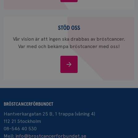
bröstcancer
_pin_unauth
1 år
Pinterest Inc.
.brostcancerforbundet.se
Stöd
oss
STÖD OSS
Vår vision är att ingen ska drabbas av bröstcancer.
Var med och bekämpa bröstcancer med oss!
Stöd
oss
BRÖSTCANCERFÖRBUNDET
Hantverkargatan 25 B, 1 trappa (våning 4)
112 21 Stockholm
08-546 40 530
Mejl:
info@brostcancerforbundet.se