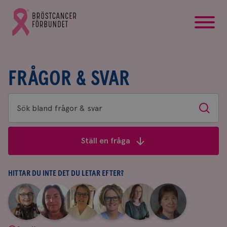
startsida
Gå
till
Bröstcancerförbundets
startsida
FRÅGOR & SVAR
Sök
Sök
bland
frågor
Ställ en fråga
&
svar
HITTAR DU INTE DET DU LETAR EFTER?
|
|
|
|
|
|
Aina
Anne
Fredrika
Jeanette
Maria
Yvette
Johnsson
Andersson
Killander
Bäcklund
Edegran
Andersson