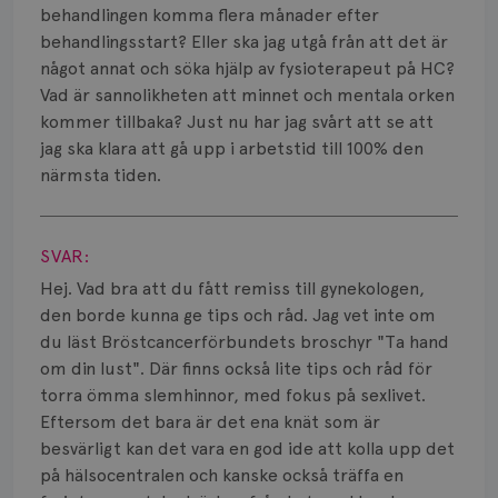
behandlingen komma flera månader efter
behandlingsstart? Eller ska jag utgå från att det är
något annat och söka hjälp av fysioterapeut på HC?
Vad är sannolikheten att minnet och mentala orken
kommer tillbaka? Just nu har jag svårt att se att
jag ska klara att gå upp i arbetstid till 100% den
närmsta tiden.
Visa svar
SVAR:
Hej. Vad bra att du fått remiss till gynekologen,
den borde kunna ge tips och råd. Jag vet inte om
du läst Bröstcancerförbundets broschyr "Ta hand
om din lust". Där finns också lite tips och råd för
torra ömma slemhinnor, med fokus på sexlivet.
Eftersom det bara är det ena knät som är
besvärligt kan det vara en god ide att kolla upp det
på hälsocentralen och kanske också träffa en