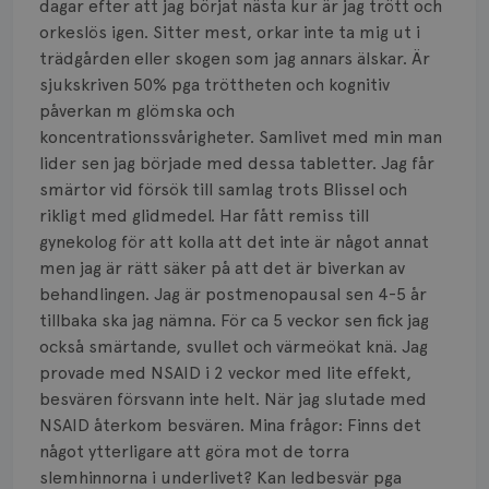
Smärta
dagar efter att jag börjat nästa kur är jag trött och
orkeslös igen. Sitter mest, orkar inte ta mig ut i
Prognos
trädgården eller skogen som jag annars älskar. Är
sjukskriven 50% pga tröttheten och kognitiv
Risker
påverkan m glömska och
koncentrationssvårigheter. Samlivet med min man
Spridd bröstcancer
lider sen jag började med dessa tabletter. Jag får
smärtor vid försök till samlag trots Blissel och
Strålning
rikligt med glidmedel. Har fått remiss till
Vätska
gynekolog för att kolla att det inte är något annat
men jag är rätt säker på att det är biverkan av
behandlingen. Jag är postmenopausal sen 4-5 år
tillbaka ska jag nämna. För ca 5 veckor sen fick jag
också smärtande, svullet och värmeökat knä. Jag
provade med NSAID i 2 veckor med lite effekt,
besvären försvann inte helt. När jag slutade med
NSAID återkom besvären. Mina frågor: Finns det
något ytterligare att göra mot de torra
slemhinnorna i underlivet? Kan ledbesvär pga