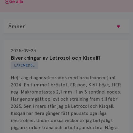
Se alla
Ämnen
Behandling
2025-09-23
Biopsi
Biverkningar av Letrozol och Kisqali?
LÄKEMEDEL
Biverkningar
Hej! Jag diagnosticerades med bröstcancer juni
Bröstvårta
2024. En tumme i bröstet, ER pod, Ki67 högt, HER
neg. Makrometastas 2,1 mm i 1 av 3 sentinel nodes.
Knöl
Har genomgått op, cyt och strålning fram till febr
2025. Sen i mars står jag på Letrozol och Kisqali.
Läkemedel
Kisqali har flera gånger fått pausats pga låga
Typ av bröstcancer
neutrofiler. Under dessa veckor är jag betydligt
piggare, orkar träna och arbeta ganska bra. Några