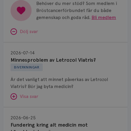
Behöver du mer stöd? Som medlem i
Bröstcancerförbundet får du både
gemenskap och goda råd.
Bli medlem
Dölj svar
Minnesproblem
av
2026-07-14
Letrozol
Minnesproblem av Letrozol Viatris?
Viatris?
BIVERKNINGAR
Är det vanligt att minnet påverkas av Letrozol
Viatris? Bör jag byta medicin?
Visa svar
Fundering
kring
SVAR:
2026-06-25
alt
Fundering kring alt medicin mot
Hej. Oavsett vilken hormonsänkande behandling