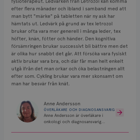
fysioterapeut. Ledvärken från Letrozol kan komma
efter flera månader och ibland i samband med att
man bytt "märke" på tabletten när ny ask har
hämtats ut. Ledvärk på grund av tex letrozol
brukar ofta vara mer generell i många leder, tex
höfter, knän, fötter och händer. Den kognitiva
försämringen brukar successivt bli bättre men det
är olika hur snabbt det går. Att försöka vara fysiskt
aktiv brukar vara bra, och där får man helt enkelt
utgå ifrån det man orkar och öka belastningen allt
efter som. Cykling brukar vara mer skonsamt om
man har besvär från knät.
Anne Andersson
ÖVERLÄKARE OCH DIAGNOSANSVARIG
Anne Andersson är överläkare i
onkologi och diagnosansvarig
för bröstcancer vid Norrlands
Universitetssjukhus i Umeå.