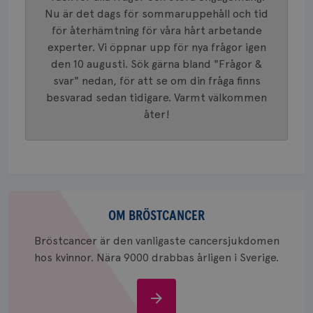
_gid
1 dag
Denna co
Google LLC
Nu är det dags för sommaruppehåll och tid
Google A
.brostcancerforbundet.se
och uppd
för återhämtning för våra hårt arbetande
värde fö
och anvä
experter. Vi öppnar upp för nya frågor igen
och spår
den 10 augusti. Sök gärna bland "Frågor &
IDE
1 år
Google LLC
svar" nedan, för att se om din fråga finns
.doubleclick.net
besvarad sedan tidigare. Varmt välkommen
åter!
_gcl_au
3
Google LLC
Om
månad
.brostcancerforbundet.se
bröstcancer
OM BRÖSTCANCER
Bröstcancer är den vanligaste cancersjukdomen
hos kvinnor. Nära 9000 drabbas årligen i Sverige.
Om