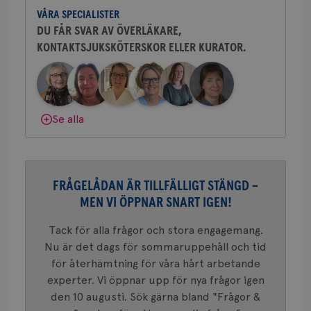
och bröstkirurg vid Västmanlands
2 dagar
Coo
.brostcancerforbundet.se
tjä
VÅRA SPECIALISTER
sjukhus i Västerås.
ihå
DU FÅR SVAR AV ÖVERLÄKARE,
bes
nöd
KONTAKTSJUKSKÖTERSKOR ELLER KURATOR.
Behöver du mer stöd? Som medlem i
Scr
Google
fun
Bröstcancerförbundet får du både
Privacy Policy
gemenskap och goda råd.
Bli medlem
Dölj svar
Se alla
Namn
Leverantör
/
Domän
Utgång
Beskriv
c_rid
.brostcancerforbundet.se
1 dag
Denna c
Namn
Leverantör
/
Domän
Utgån
att mäta
postutsk
YSC
Sessi
Google LLC
FRÅGELÅDAN ÄR TILLFÄLLIGT STÄNGD –
om mott
.youtube.com
länkar i
MEN VI ÖPPNAR SNART IGEN!
konverte
webbpla
Tack för alla frågor och stora engagemang.
VISITOR_PRIVACY_METADATA
5
YouTube
_gat_UA-1577937-
.brostcancerforbundet.se
1
Detta är
månad
.youtube.com
Nu är det dags för sommaruppehåll och tid
37
minut
cookie s
4 veck
Google A
för återhämtning för våra hårt arbetande
mönster
innehåll
experter. Vi öppnar upp för nya frågor igen
identite
eller we
den 10 augusti. Sök gärna bland "Frågor &
sig till.