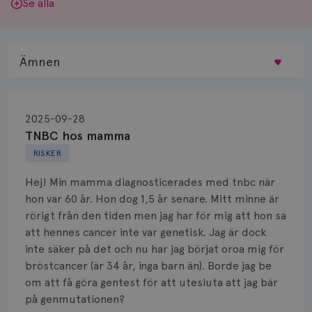
Se alla
Ämnen
Behandling
2025-09-28
Biopsi
TNBC hos mamma
RISKER
Biverkningar
Hej! Min mamma diagnosticerades med tnbc när
Bröstvårta
hon var 60 år. Hon dog 1,5 år senare. Mitt minne är
rörigt från den tiden men jag har för mig att hon sa
Knöl
att hennes cancer inte var genetisk. Jag är dock
inte säker på det och nu har jag börjat oroa mig för
Läkemedel
bröstcancer (är 34 år, inga barn än). Borde jag be
Typ av bröstcancer
om att få göra gentest för att utesluta att jag bär
på genmutationen?