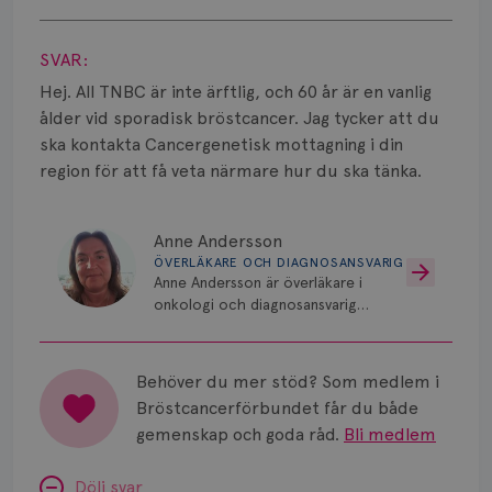
Smärta
Visa svar
Prognos
SVAR:
Hej. All TNBC är inte ärftlig, och 60 år är en vanlig
Risker
ålder vid sporadisk bröstcancer. Jag tycker att du
ska kontakta Cancergenetisk mottagning i din
Spridd bröstcancer
region för att få veta närmare hur du ska tänka.
Strålning
Anne Andersson
Vätska
ÖVERLÄKARE OCH DIAGNOSANSVARIG
Anne Andersson är överläkare i
onkologi och diagnosansvarig
för bröstcancer vid Norrlands
Universitetssjukhus i Umeå.
Behöver du mer stöd? Som medlem i
Bröstcancerförbundet får du både
gemenskap och goda råd.
Bli medlem
Dölj svar