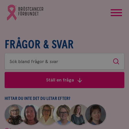
startsida
Gå
till
Bröstcancerförbundets
startsida
FRÅGOR & SVAR
Sök
Sök
bland
frågor
Ställ en fråga
&
svar
HITTAR DU INTE DET DU LETAR EFTER?
|
|
|
|
|
|
Aina
Anne
Fredrika
Jeanette
Maria
Yvette
Johnsson
Andersson
Killander
Bäcklund
Edegran
Andersson