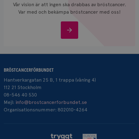
och anvä
Vår vision är att ingen ska drabbas av bröstcancer.
och spår
Var med och bekämpa bröstcancer med oss!
IDE
1 år
Google LLC
.doubleclick.net
Stöd
oss
_gcl_au
3
Google LLC
BRÖSTCANCERFÖRBUNDET
månad
.brostcancerforbundet.se
Hantverkargatan 25 B, 1 trappa (våning 4)
112 21 Stockholm
08-546 40 530
Mejl:
info@brostcancerforbundet.se
Organisationsnummer: 802010-4264
_pin_unauth
1 år
Pinterest Inc.
.brostcancerforbundet.se