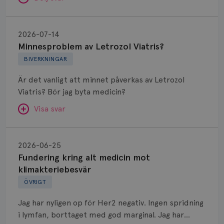
Minnesproblem
av
2026-07-14
Letrozol
Minnesproblem av Letrozol Viatris?
Viatris?
BIVERKNINGAR
Är det vanligt att minnet påverkas av Letrozol
Viatris? Bör jag byta medicin?
Visa svar
Fundering
kring
SVAR:
2026-06-25
alt
Fundering kring alt medicin mot
Hej. Oavsett vilken hormonsänkande behandling
medicin
klimakteriebesvär
(men även cytostatika) man får så kan en del
mot
ÖVRIGT
uppleva negativ påverkan på minnet. Prata din
klimakteriebesvär
läkare och hör om ni kanske kan byta till annat
Jag har nyligen op för Her2 negativ. Ingen spridning
märke eller annan aromatashämmare. Det kan ofta
i lymfan, borttaget med god marginal. Jag har
vara bra att ha en paus först, för att se att